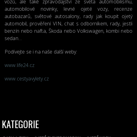
vozů, ale také zpravodajství ze světa automobilismu,
automobilové novinky, levné ojeté vozy, recenze
autobazarů, světové autosalony, rady jak koupit ojetý
automobil, prověření VIN, chat s odborníkem, rady, jestli
benzín nebo nafta, Škoda nebo Volkswagen, kombi nebo
sedan…
Podívejte se i na naše další weby:
www.life24.cz
www.cestyavylety.cz
KATEGORIE