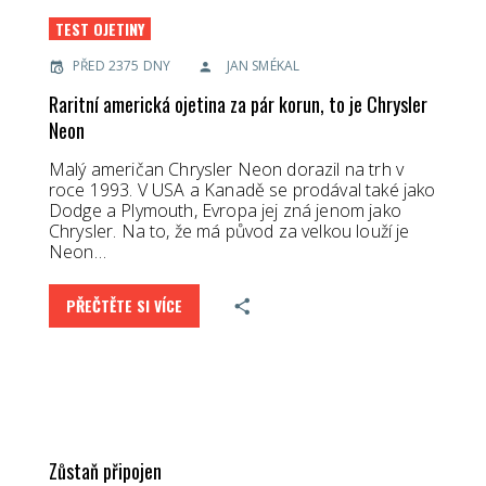
TEST OJETINY
PŘED 2375 DNY
JAN SMÉKAL
Raritní americká ojetina za pár korun, to je Chrysler
Neon
Malý američan Chrysler Neon dorazil na trh v
roce 1993. V USA a Kanadě se prodával také jako
Dodge a Plymouth, Evropa jej zná jenom jako
Chrysler. Na to, že má původ za velkou louží je
Neon…
PŘEČTĚTE SI VÍCE
Zůstaň připojen