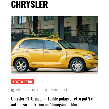
CHRYSLER
TEST OJETINY
PŘED 2182 DNY
MARTIN FILIPI
Chrysler PT Cruiser – Tenhle pokus o retro patří v
autobazarech k těm nejšílenějším autům