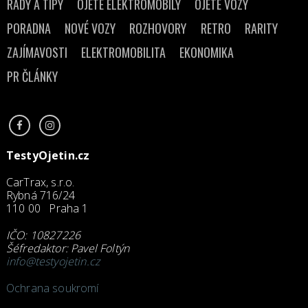
RADY A TIPY
OJETÉ ELEKTROMOBILY
OJETÉ VOZY
PORADNA
NOVÉ VOZY
ROZHOVORY
RETRO
RARITY
ZAJÍMAVOSTI
ELEKTROMOBILITA
EKONOMIKA
PR ČLÁNKY
TestyOjetin.cz
CarTrax, s.r.o.
Rybná 716/24
110 00 Praha 1
IČO: 10827226
Šéfredaktor: Pavel Foltýn
info@testyojetin.cz
Ochrana soukromí