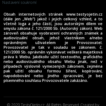
Nastavení soukromí
Obsah internetových stránek www.testyojetin.cz
(dále jen „Web“) jakož i jejich celkový vzhled, a to
včetně loga a jeho částí, jsou autorským dílem ve
smyslu zákona č. 121/2000 Sb. (Autorský zákon). Web
zároveň obsahuje vyobrazení ochranných známek a
audiovizuální obsah, jehož vlastníkem a/nebo
oprávněným uživatelem je Provozovatel.
Provozovatel je tak v souladu se zákonem. č.
121/2000 Sb. oprávněn vykonávat veškerá majetková
práva k Webu. Jakékoliv užití textového, grafického
nebo audiovizuálního obsahu Webu jinak, než v
případech výslovně vymezených zákonem, zejména
pak užití obsahu formou šíření, kopírování,
napodobování nebo jiného zpracování, je bez
písemného souhlasu Provozovatele zakázáno.
© 2020 TestyOjetin.cz. All Rights Reserved. Created by