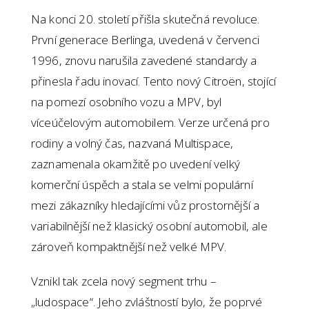
Na konci 20. století přišla skutečná revoluce.
První generace Berlinga, uvedená v červenci
1996, znovu narušila zavedené standardy a
přinesla řadu inovací. Tento nový Citroën, stojící
na pomezí osobního vozu a MPV, byl
víceúčelovým automobilem. Verze určená pro
rodiny a volný čas, nazvaná Multispace,
zaznamenala okamžitě po uvedení velký
komerční úspěch a stala se velmi populární
mezi zákazníky hledajícími vůz prostornější a
variabilnější než klasický osobní automobil, ale
zároveň kompaktnější než velké MPV.
Vznikl tak zcela nový segment trhu –
„ludospace“. Jeho zvláštností bylo, že poprvé