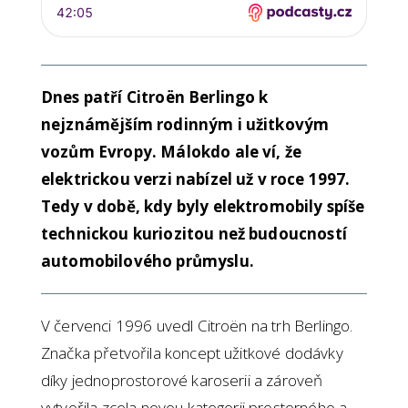
Dnes patří Citroën Berlingo k
nejznámějším rodinným i užitkovým
vozům Evropy. Málokdo ale ví, že
elektrickou verzi nabízel už v roce 1997.
Tedy v době, kdy byly elektromobily spíše
technickou kuriozitou než budoucností
automobilového průmyslu.
V červenci 1996 uvedl Citroën na trh Berlingo.
Značka přetvořila koncept užitkové dodávky
díky jednoprostorové karoserii a zároveň
vytvořila zcela novou kategorii prostorného a