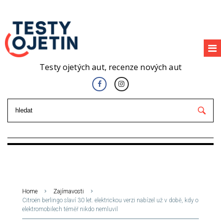
Testy ojetých aut, recenze nových aut
Home
Zajímavosti
Citroën berlingo slaví 30 let. elektrickou verzi nabízel už v době, kdy o
elektromobilech téměř nikdo nemluvil