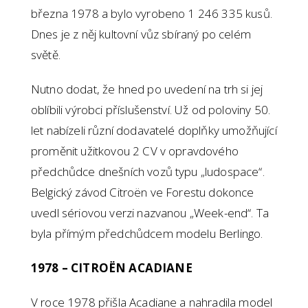
března 1978 a bylo vyrobeno 1 246 335 kusů.
Dnes je z něj kultovní vůz sbíraný po celém
světě.
Nutno dodat, že hned po uvedení na trh si jej
oblíbili výrobci příslušenství. Už od poloviny 50.
let nabízeli různí dodavatelé doplňky umožňující
proměnit užitkovou 2 CV v opravdového
předchůdce dnešních vozů typu „ludospace“.
Belgický závod Citroën ve Forestu dokonce
uvedl sériovou verzi nazvanou „Week-end“. Ta
byla přímým předchůdcem modelu Berlingo.
1978 – CITROËN ACADIANE
V roce 1978 přišla Acadiane a nahradila model