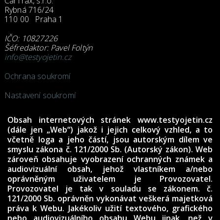
CarTrax, s.r.o.
Rybná 716/24
110 00 Praha 1
IČO: 10827226
Šéfredaktor: Pavel Foltýn
info@testyojetin.cz
Ochrana soukromí
Nastavení soukromí
Obsah internetových stránek www.testyojetin.cz
(dále jen „Web“) jakož i jejich celkový vzhled, a to
včetně loga a jeho částí, jsou autorským dílem ve
smyslu zákona č. 121/2000 Sb. (Autorský zákon). Web
zároveň obsahuje vyobrazení ochranných známek a
audiovizuální obsah, jehož vlastníkem a/nebo
oprávněným uživatelem je Provozovatel.
Provozovatel je tak v souladu se zákonem. č.
121/2000 Sb. oprávněn vykonávat veškerá majetková
práva k Webu. Jakékoliv užití textového, grafického
nebo audiovizuálního obsahu Webu jinak, než v