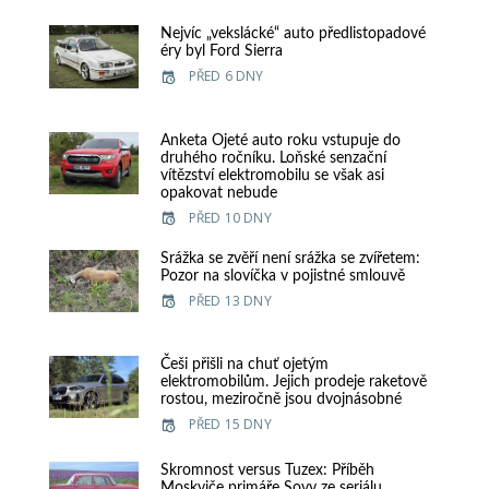
Nejvíc „vekslácké“ auto předlistopadové
éry byl Ford Sierra
PŘED 6 DNY
Anketa Ojeté auto roku vstupuje do
druhého ročníku. Loňské senzační
vítězství elektromobilu se však asi
opakovat nebude
PŘED 10 DNY
Srážka se zvěří není srážka se zvířetem:
Pozor na slovíčka v pojistné smlouvě
PŘED 13 DNY
Češi přišli na chuť ojetým
elektromobilům. Jejich prodeje raketově
rostou, meziročně jsou dvojnásobné
PŘED 15 DNY
Skromnost versus Tuzex: Příběh
Moskviče primáře Sovy ze seriálu