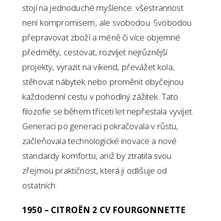
stojí na jednoduché myšlence: všestrannost
není kompromisem, ale svobodou. Svobodou
přepravovat zboží a méně či více objemné
předměty, cestovat, rozvíjet nejrůznější
projekty, vyrazit na víkend, převážet kola,
stěhovat nábytek nebo proměnit obyčejnou
každodenní cestu v pohodlný zážitek. Tato
filozofie se během třiceti let nepřestala vyvíjet.
Generaci po generaci pokračovala v růstu,
začleňovala technologické inovace a nové
standardy komfortu, aniž by ztratila svou
zřejmou praktičnost, která ji odlišuje od
ostatních.
1950 – CITROËN 2 CV FOURGONNETTE