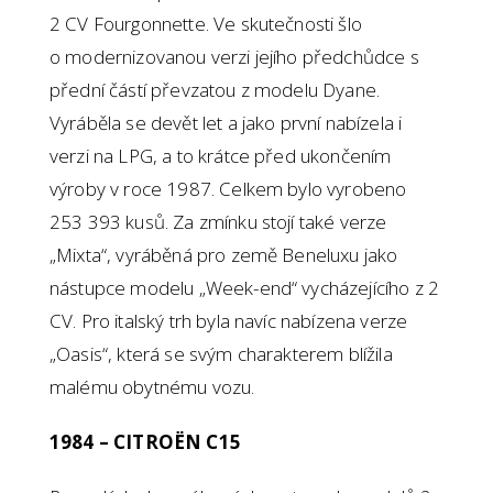
2 CV Fourgonnette. Ve skutečnosti šlo
o modernizovanou verzi jejího předchůdce s
přední částí převzatou z modelu Dyane.
Vyráběla se devět let a jako první nabízela i
verzi na LPG, a to krátce před ukončením
výroby v roce 1987. Celkem bylo vyrobeno
253 393 kusů. Za zmínku stojí také verze
„Mixta“, vyráběná pro země Beneluxu jako
nástupce modelu „Week-end“ vycházejícího z 2
CV. Pro italský trh byla navíc nabízena verze
„Oasis“, která se svým charakterem blížila
malému obytnému vozu.
1984 – CITROËN C15