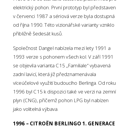
elektrický pohon. První prototyp byl představen
v červenci 1987 a sériová verze byla dostupná
od října 1990. Této vizionářské varianty vzniklo
přibližně šedesát kusů.
Společnost Dangel nabízela mezi lety 1991 a
1993 verze s pohonem všech kol. V září 1991
se objevila varianta C15 „Familiale“ vybavená
zadní lavicí, která již předznamenávala
víceúčelové využití budoucího Berlinga. Od roku
1996 byl C15 k dispozici také ve verzi na zemní
plyn (CNG), přičemž pohon LPG byl nabízen
jako volitelná výbava.
1996 – CITROËN BERLINGO 1. GENERACE