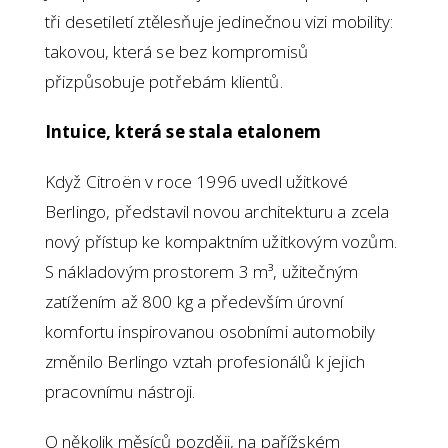
tři desetiletí ztělesňuje jedinečnou vizi mobility:
takovou, která se bez kompromisů
přizpůsobuje potřebám klientů.
Intuice, která se stala etalonem
Když Citroën v roce 1996 uvedl užitkové
Berlingo, představil novou architekturu a zcela
nový přístup ke kompaktním užitkovým vozům.
S nákladovým prostorem 3 m³, užitečným
zatížením až 800 kg a především úrovní
komfortu inspirovanou osobními automobily
změnilo Berlingo vztah profesionálů k jejich
pracovnímu nástroji.
O několik měsíců později, na pařížském