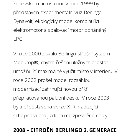
ženevském autosalonu v roce 1999 byl
představen experimentální vůz Berlingo
Dynavolt, ekologický model kombinující
elektromotor a spalovací motor poháněný
LPG.
V roce 2000 získalo Berlingo střešní systém
Modutop®, chytré řešení úložných prostor
umožňující maximálně využít místo v interiéru. V
roce 2002 prošel model rozsáhlou
modernizací zahrnující novou příď i
přepracovanou palubní desku. V roce 2003
byla představena verze XTR, nabízející
schopnosti pro jízdu mimo zpevněné cesty.
2008 – CITROËN BERLINGO 2. GENERACE