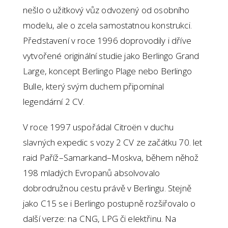
nešlo o užitkový vůz odvozený od osobního
modelu, ale o zcela samostatnou konstrukci.
Představení v roce 1996 doprovodily i dříve
vytvořené originální studie jako Berlingo Grand
Large, koncept Berlingo Plage nebo Berlingo
Bulle, který svým duchem připomínal
legendární 2 CV.
V roce 1997 uspořádal Citroën v duchu
slavných expedic s vozy 2 CV ze začátku 70. let
raid Paříž–Samarkand–Moskva, během něhož
198 mladých Evropanů absolvovalo
dobrodružnou cestu právě v Berlingu. Stejně
jako C15 se i Berlingo postupně rozšiřovalo o
další verze: na CNG, LPG či elektřinu. Na