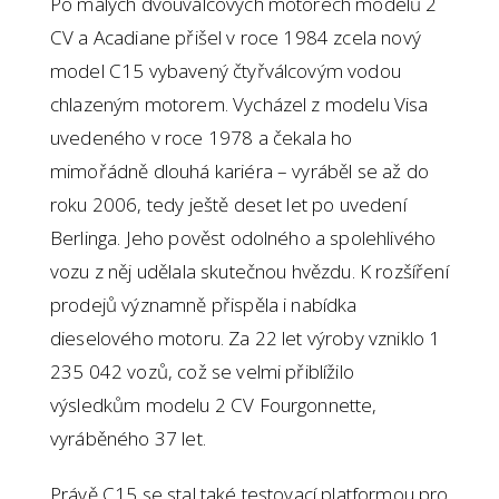
Po malých dvouválcových motorech modelů 2
CV a Acadiane přišel v roce 1984 zcela nový
model C15 vybavený čtyřválcovým vodou
chlazeným motorem. Vycházel z modelu Visa
uvedeného v roce 1978 a čekala ho
mimořádně dlouhá kariéra – vyráběl se až do
roku 2006, tedy ještě deset let po uvedení
Berlinga. Jeho pověst odolného a spolehlivého
vozu z něj udělala skutečnou hvězdu. K rozšíření
prodejů významně přispěla i nabídka
dieselového motoru. Za 22 let výroby vzniklo 1
235 042 vozů, což se velmi přiblížilo
výsledkům modelu 2 CV Fourgonnette,
vyráběného 37 let.
Právě C15 se stal také testovací platformou pro