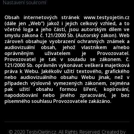
Nastavení soukromí
Obsah internetových stránek www.testyojetin.cz
(dále jen „Web“) jakož i jejich celkový vzhled, a to
včetně loga a jeho částí, jsou autorským dílem ve
smyslu zákona č. 121/2000 Sb. (Autorský zákon). Web
zároveň obsahuje vyobrazení ochranných známek a
audiovizuální obsah, jehož vlastníkem a/nebo
oprávněným uživatelem je Provozovatel.
Provozovatel je tak v souladu se zákonem. č.
121/2000 Sb. oprávněn vykonávat veškerá majetková
práva k Webu. Jakékoliv užití textového, grafického
nebo audiovizuálního obsahu Webu jinak, než v
případech výslovně vymezených zákonem, zejména
pak užití obsahu formou šíření, kopírování,
napodobování nebo jiného zpracování, je bez
písemného souhlasu Provozovatele zakázáno.
© 2020 TestyOjetin.cz. All Rights Reserved. Created by