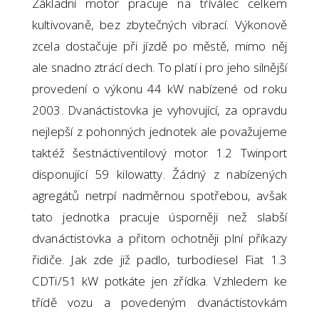
Základní motor pracuje na tříválec celkem
kultivovaně, bez zbytečných vibrací. Výkonově
zcela dostačuje při jízdě po městě, mimo něj
ale snadno ztrácí dech. To platí i pro jeho silnější
provedení o výkonu 44 kW nabízené od roku
2003. Dvanáctistovka je vyhovující, za opravdu
nejlepší z pohonných jednotek ale považujeme
taktéž šestnáctiventilový motor 1.2 Twinport
disponující 59 kilowatty. Žádný z nabízených
agregátů netrpí nadměrnou spotřebou, avšak
tato jednotka pracuje úsporněji než slabší
dvanáctistovka a přitom ochotněji plní příkazy
řidiče. Jak zde již padlo, turbodiesel Fiat 1.3
CDTi/51 kW potkáte jen zřídka. Vzhledem ke
třídě vozu a povedeným dvanáctistovkám