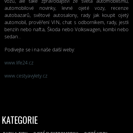
vozů, ale také zpravodajství ze světa automobilismu,
automobilové novinky, levné ojeté vozy, recenze
autobazarů, světové autosalony, rady jak koupit ojetý
automobil, prověření VIN, chat s odborníkem, rady, jestli
benzín nebo nafta, Škoda nebo Volkswagen, kombi nebo
sedan…
Podívejte se i na naše další weby:
www.life24.cz
www.cestyavylety.cz
KATEGORIE