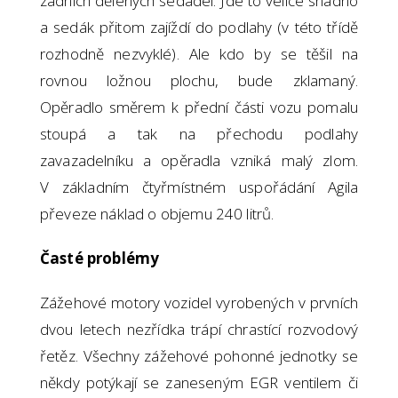
zadních dělených sedadel. Jde to velice snadno
a sedák přitom zajíždí do podlahy (v této třídě
rozhodně nezvyklé). Ale kdo by se těšil na
rovnou ložnou plochu, bude zklamaný.
Opěradlo směrem k přední části vozu pomalu
stoupá a tak na přechodu podlahy
zavazadelníku a opěradla vzniká malý zlom.
V základním čtyřmístném uspořádání Agila
převeze náklad o objemu 240 litrů.
Časté problémy
Zážehové motory vozidel vyrobených v prvních
dvou letech nezřídka trápí chrastící rozvodový
řetěz. Všechny zážehové pohonné jednotky se
někdy potýkají se zaneseným EGR ventilem či