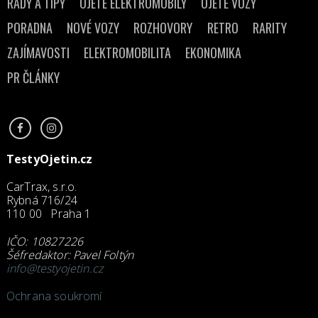
RADY A TIPY
OJETÉ ELEKTROMOBILY
OJETÉ VOZY
PORADNA
NOVÉ VOZY
ROZHOVORY
RETRO
RARITY
ZAJÍMAVOSTI
ELEKTROMOBILITA
EKONOMIKA
PR ČLÁNKY
TestyOjetin.cz
CarTrax, s.r.o.
Rybná 716/24
110 00 Praha 1
IČO: 10827226
Šéfredaktor: Pavel Foltýn
info@testyojetin.cz
Ochrana soukromí