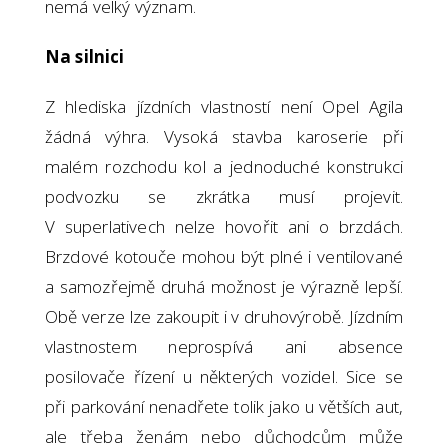
nemá velký význam.
Na silnici
Z hlediska jízdních vlastností není Opel Agila
žádná výhra. Vysoká stavba karoserie při
malém rozchodu kol a jednoduché konstrukci
podvozku se zkrátka musí projevit.
V superlativech nelze hovořit ani o brzdách.
Brzdové kotouče mohou být plné i ventilované
a samozřejmě druhá možnost je výrazně lepší.
Obě verze lze zakoupit i v druhovýrobě. Jízdním
vlastnostem neprospívá ani absence
posilovače řízení u některých vozidel. Sice se
při parkování nenadřete tolik jako u větších aut,
ale třeba ženám nebo důchodcům může