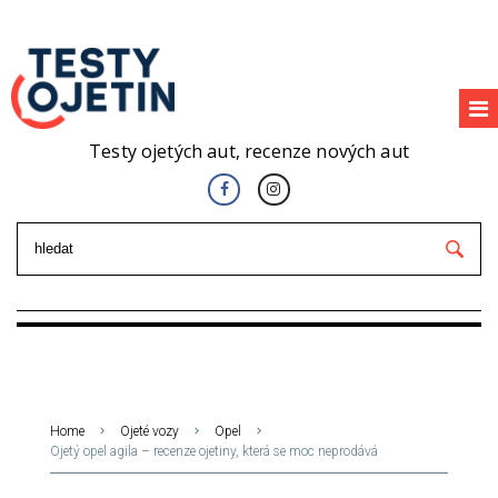
Testy ojetých aut, recenze nových aut
Home
Ojeté vozy
Opel
Ojetý opel agila – recenze ojetiny, která se moc neprodává