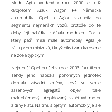
Model Agila uvedený v roce 2000 je totiž
dvojčetem Suzuki Wagon R+. Německá
automobilka Opel a Agilou vstoupila do
segmentu nejmenších vozů, protože do té
doby její nabídka začínala modelem Corsa,
který patří mezi malé automobily. Agila je
zástupcem minivozů, i když díky tvaru karoserie
ne zcela typickým.
Nejmenší Opel prošel v roce 2003 faceliftem.
Tehdy jeho nabídka pohonných jednotek
doznala zásadní změny, když se vedle
zážehových agregátů objevil také
maloobjemový přeplňovaný vznětový motor
z dílny Fiatu. Na trhu s ojetými automobily je ale