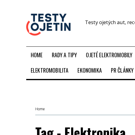
Testy ojetých aut, re
HOME
RADY A TIPY
OJETÉ ELEKTROMOBILY
ELEKTROMOBILITA
EKONOMIKA
PR ČLÁNKY
Home
Tag - Elektronika