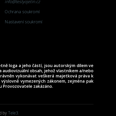
info@testyojetin.cz
Ochrana soukromí
Nastavení soukromí
tně loga a jeho částí, jsou autorským dílem ve
 audiovizuální obsah, jehož vlastníkem a/nebo
oprávněn vykonávat veškerá majetková práva k
ech výslovně vymezených zákonem, zejména pak
su Provozovatele zakázáno.
d by
Tele3
.