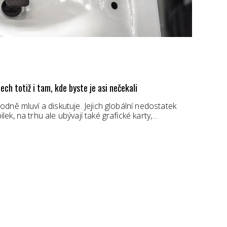
ch totiž i tam, kde byste je asi nečekali
dně mluví a diskutuje. Jejich globální nedostatek
k, na trhu ale ubývají také grafické karty,…