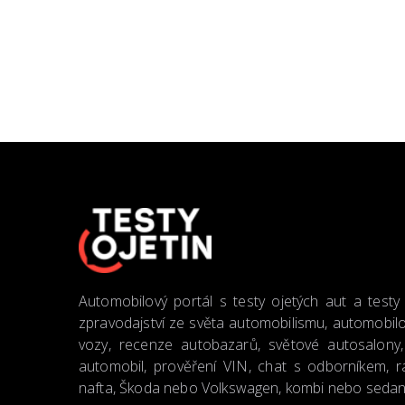
Automobilový portál s testy ojetých aut a testy
zpravodajství ze světa automobilismu, automobilo
vozy, recenze autobazarů, světové autosalony, 
automobil, prověření VIN, chat s odborníkem, ra
nafta, Škoda nebo Volkswagen, kombi nebo seda