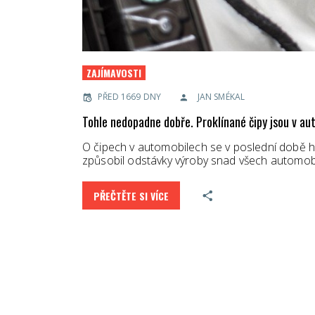
ZAJÍMAVOSTI
PŘED 1669 DNY
JAN SMÉKAL
Tohle nedopadne dobře. Proklínané čipy jsou v aute
O čipech v automobilech se v poslední době ho
způsobil odstávky výroby snad všech automobile
PŘEČTĚTE SI VÍCE