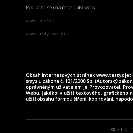
Podívejte se i na naše další weby:
www.life24.cz
www.cestyavylety.cz
Obsah internetových stránek www.testyojetin.c
smyslu zákona č. 121/2000 Sb. (Autorský záko
oprávněným uživatelem je Provozovatel. Prov
Webu. Jakékoliv užití textového, grafického
užití obsahu formou šíření, kopírování, napo
© 2020 Tes