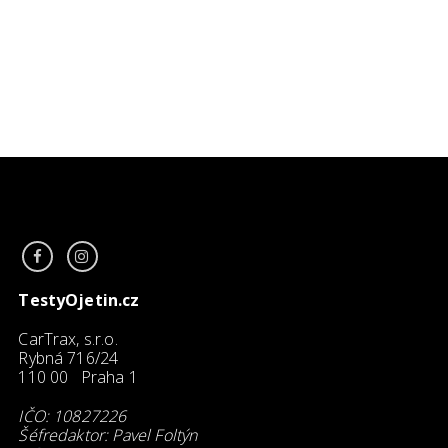
TestyOjetin.cz
CarTrax, s.r.o.
Rybná 716/24
110 00 Praha 1
IČO: 10827226
Šéfredaktor: Pavel Foltýn