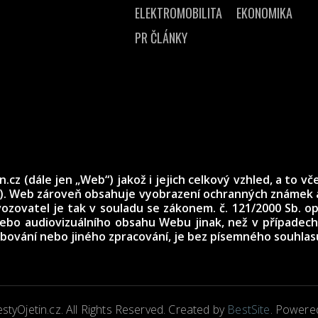
ELEKTROMOBILITA
EKONOMIKA
PR ČLÁNKY
z (dále jen „Web“) jakož i jejich celkový vzhled, a to vče
n). Web zároveň obsahuje vyobrazení ochranných známek a
ozovatel je tak v souladu se zákonem. č. 121/2000 Sb. 
 nebo audiovizuálního obsahu Webu jinak, než v případ
dobování nebo jiného zpracování, je bez písemného souhla
tyOjetin.cz. All Rights Reserved. Created by
BestSite
. Powere