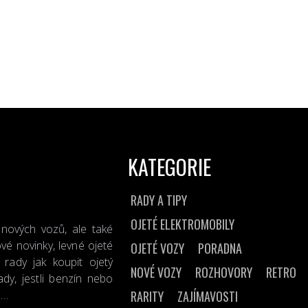
KATEGORIE
RADY A TIPY
OJETÉ ELEKTROMOBILY
 nových vozů, ale také
vé novinky, levné ojeté
OJETÉ VOZY
PORADNA
rady jak koupit ojetý
NOVÉ VOZY
ROZHOVORY
RETRO
dy, jestli benzín nebo
n…
RARITY
ZAJÍMAVOSTI