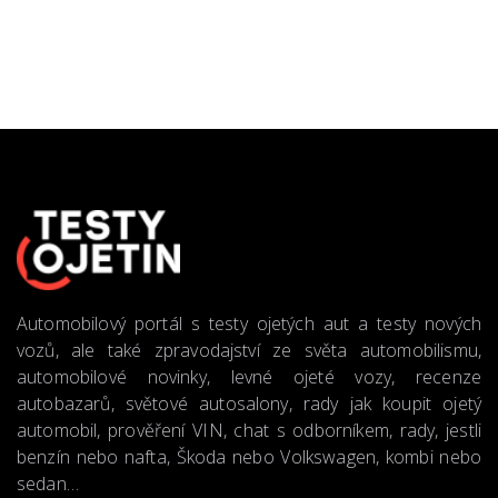
Automobilový portál s testy ojetých aut a testy nových
vozů, ale také zpravodajství ze světa automobilismu,
automobilové novinky, levné ojeté vozy, recenze
autobazarů, světové autosalony, rady jak koupit ojetý
automobil, prověření VIN, chat s odborníkem, rady, jestli
benzín nebo nafta, Škoda nebo Volkswagen, kombi nebo
sedan…