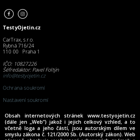
TestyOjetin.cz
CarTrax, s.r.o.
Rybná 716/24
110 00 Praha 1
IČO: 10827226
Šéfredaktor: Pavel Foltýn
info@testyojetin.cz
Ochrana soukromí
Nastavení soukromí
Obsah internetových stránek www.testyojetin.cz
(dále jen „Web“) jakož i jejich celkový vzhled, a to
včetně loga a jeho částí, jsou autorským dílem ve
smyslu zákona č. 121/2000 Sb. (Autorský zákon). Web