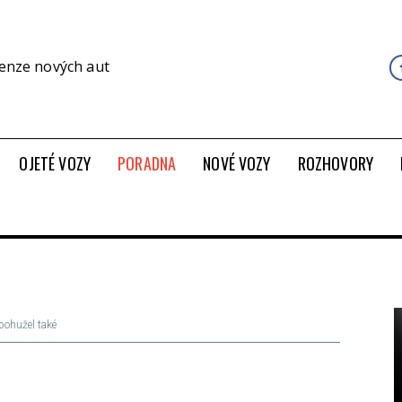
cenze nových aut
OJETÉ VOZY
PORADNA
NOVÉ VOZY
ROZHOVORY
 bohužel také