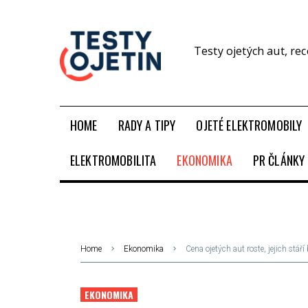
Testy ojetých aut, re
HOME
RADY A TIPY
OJETÉ ELEKTROMOBILY
ELEKTROMOBILITA
EKONOMIKA
PR ČLÁNKY
Home
Ekonomika
Cena ojetých aut roste, jejich stáří
EKONOMIKA