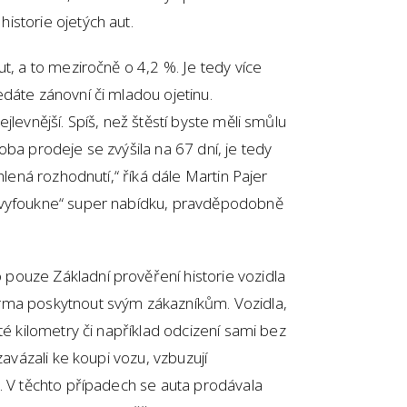
istorie ojetých aut.
t, a to meziročně o 4,2 %. Je tedy více
dáte zánovní či mladou ojetinu.
jlevnější. Spíš, než štěstí byste měli smůlu
oba prodeje se zvýšila na 67 dní, je tedy
hlená rozhodnutí,“ říká dále Martin Pajer
„vyfoukne“ super nabídku, pravděpodobně
ouze Základní prověření historie vozidla
rma poskytnout svým zákazníkům. Vozidla,
té kilometry či například odcizení sami bez
zavázali ke koupi vozu, vzbuzují
. V těchto případech se auta prodávala