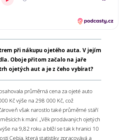
trem při nákupu ojetého auta. V jejím
idla. Oboje přitom začalo na jaře
trh ojetých aut a je z čeho vybírat?
 dosahovala průměrná cena za ojeté auto
 000 Kč výše na 298 000 Kč, což
ároveň však narostlo také průměrné stáří
ti měsících k mání. „Věk prodávaných ojetých
ýše na 9,82 roku a blíží se tak k hranici 10
nosti Cebia, která statistiky zpracovává a