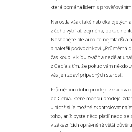
která pomáhá lidem s prověřováním h
Narostla však také nabídka ojetých au
z čeho vybírat, zejména, pokud nehle
Neshánějte ale auto co nejmladší a ne
a naletěli podvodníkovi. „Průměrná d
čas koupi v klidu zvážit a nedělat uná
z Cebia s tím, že pokud vám někdo 
vás jen zbaví případných starostí.
Průměrnou dobu prodeje zkracovalo p
od Cebia, které mohou prodejci zda
u nichž si je možné zkontrolovat naje
toho, aniž byste něco platili nebo se 
v zákaznících oprávněně větší důvěru