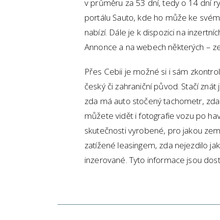
v průměru za 53 dní, tedy o 14 dní ry
portálu Sauto, kde ho může ke svému 
nabízí. Dále je k dispozici na inzertn
Annonce a na webech některých – z
Přes Cebii je možné si i sám zkontrol
český či zahraniční původ. Stačí zná
zda má auto stočený tachometr, zda
můžete vidět i fotografie vozu po hav
skutečnosti vyrobené, pro jakou zem
zatížené leasingem, zda nejezdilo jako
inzerované. Tyto informace jsou dos