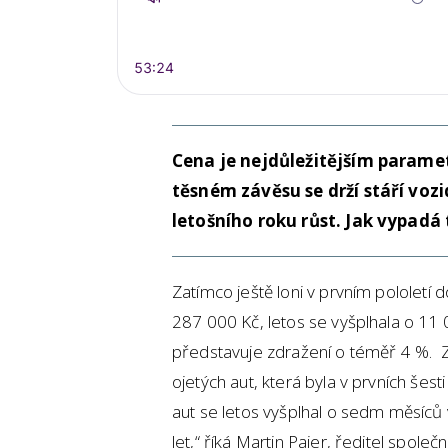
Cena je nejdůležitějším parame
těsném závěsu se drží stáří voz
letošního roku růst. Jak vypadá 
Zatímco ještě loni v prvním pololetí
287 000 Kč, letos se vyšplhala o 11
představuje zdražení o téměř 4 %. Z
ojetých aut, která byla v prvních šes
aut se letos vyšplhal o sedm měsíců v
let,“ říká Martin Pajer, ředitel společ