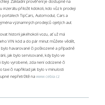
chleji. Základní prověření je dostupné na
inzerátu přiložit kdokoli, kdo vůz k prodeji
ích portálech TipCars, Automodul, Cars a
ejména významných prodejců ojetých aut.
ovat historii jakéhokoli vozu, ať už má
t jeho VIN kód a do pár minut můžete vědět,
 bylo havarované či poškozené a případně
árii, jak bylo servisované, kdy bylo ve
i bylo vyrobené, zda není odcizené či
 taxi či například jak bylo v minulosti
tupné nepřetržitě na
www.cebia.cz