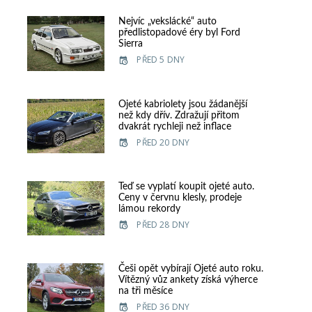
Nejvíc „vekslácké“ auto
předlistopadové éry byl Ford
Sierra
PŘED 5 DNY
e
Ojeté kabriolety jsou žádanější
než kdy dřív. Zdražují přitom
dvakrát rychleji než inflace
PŘED 20 DNY
Teď se vyplatí koupit ojeté auto.
Ceny v červnu klesly, prodeje
lámou rekordy
PŘED 28 DNY
Češi opět vybírají Ojeté auto roku.
Vítězný vůz ankety získá výherce
na tři měsíce
PŘED 36 DNY