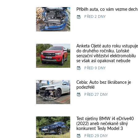
Příběh auta, co vám vezme dech
PŘED 2 DNY
Anketa Ojeté auto roku vstupuj
do druhého ročníku. Loňské
senzační vítězství elektromobilu
se však asi opakovat nebude
PŘED 9 DNY
Cebia: Auto bez škrábance je
podezřelé
PŘED 27 DNY
Test ojetiny BMW i4 eDrive40
(2022) aneb nečekaně silný
konkurent Tesly Model 3
PŘED 29 DNY