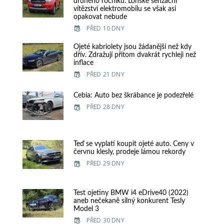
druhého ročníku. Loňské senzační
vítězství elektromobilu se však asi
opakovat nebude
PŘED 10 DNY
Ojeté kabriolety jsou žádanější než kdy
dřív. Zdražují přitom dvakrát rychleji než
inflace
PŘED 21 DNY
Cebia: Auto bez škrábance je podezřelé
PŘED 28 DNY
Teď se vyplatí koupit ojeté auto. Ceny v
červnu klesly, prodeje lámou rekordy
PŘED 29 DNY
Test ojetiny BMW i4 eDrive40 (2022)
aneb nečekaně silný konkurent Tesly
Model 3
PŘED 30 DNY