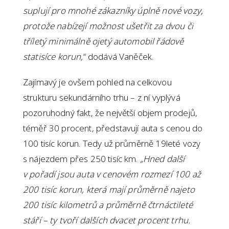
suplují pro mnohé zákazníky úplně nové vozy,
protože nabízejí možnost ušetřit za dvou či
tříletý minimálně ojetý automobil řádově
statisíce korun,
“ dodává Vaněček.
Zajímavý je ovšem pohled na celkovou
strukturu sekundárního trhu – z ní vyplývá
pozoruhodný fakt, že největší objem prodejů,
téměř 30 procent, představují auta s cenou do
100 tisíc korun. Tedy už průměrně 19leté vozy
s nájezdem přes 250 tisíc km.
„Hned další
v pořadí jsou auta v cenovém rozmezí 100 až
200 tisíc korun, která mají průměrně najeto
200 tisíc kilometrů a průměrně čtrnáctileté
stáří – ty tvoří dalších dvacet procent trhu.