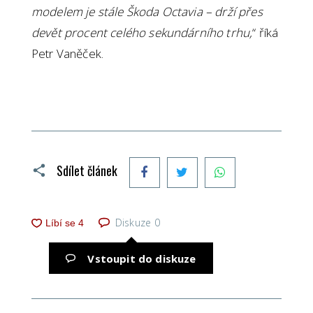
modelem je stále Škoda Octavia – drží přes
devět procent celého sekundárního trhu,
“ říká
Petr Vaněček.
Facebook
Twitter
WhatsApp
Sdílet článek
Diskuze
0
Vstoupit do diskuze