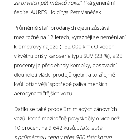
za prvních pět měsíců roku,
“ říká generální
ředitel AURES Holdings Petr Vaněček.
Průměrné stáří prodaných ojetin zůstává
meziročně na 12 letech, výrazněji se nemění ani
kilometrový nájezd (162 000 km). O vedení
v květnu přišly karoserie typu SUV (23 %), s 25
procenty je předehnaly kombíky, dosavadní
dlouholetí vládci prodejů ojetin, a to zřejmě
kvůli příznivější spotřebě paliva menších
aerodynamičtějších vozů.
Dařilo se také prodejům mladých zánovních
vozů, které meziročně povyskočily o více než
10 procent na 9 642 kusů. „
Tato auta
s průměrnou cenou přes 900 tisíc korun