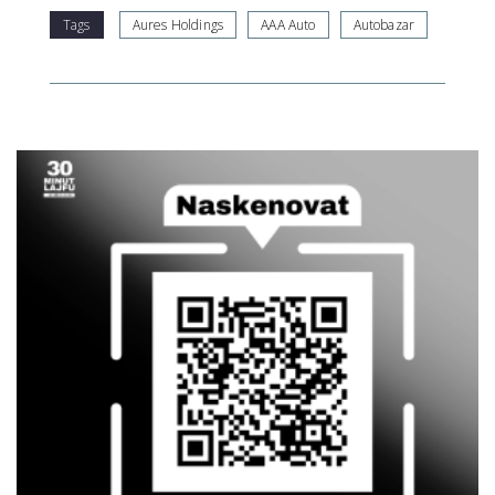
Tags
Aures Holdings
AAA Auto
Autobazar