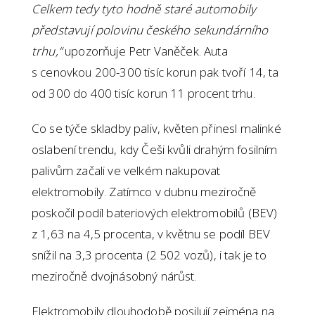
Celkem tedy tyto hodně staré automobily
představují polovinu českého sekundárního
trhu,“
upozorňuje Petr Vaněček. Auta
s cenovkou 200-300 tisíc korun pak tvoří 14, ta
od 300 do 400 tisíc korun 11 procent trhu.
Co se týče skladby paliv, květen přinesl malinké
oslabení trendu, kdy Češi kvůli drahým fosilním
palivům začali ve velkém nakupovat
elektromobily. Zatímco v dubnu meziročně
poskočil podíl bateriových elektromobilů (BEV)
z 1,63 na 4,5 procenta, v květnu se podíl BEV
snížil na 3,3 procenta (2 502 vozů), i tak je to
meziročně dvojnásobný nárůst.
Elektromobily dlouhodobě posilují zejména na