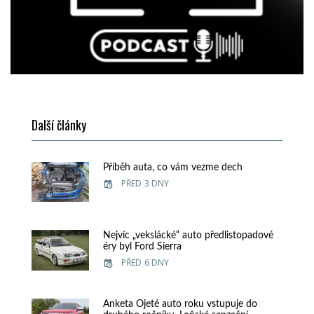
Další články
Příběh auta, co vám vezme dech
PŘED 3 DNY
Nejvíc „vekslácké“ auto předlistopadové
éry byl Ford Sierra
PŘED 6 DNY
Anketa Ojeté auto roku vstupuje do