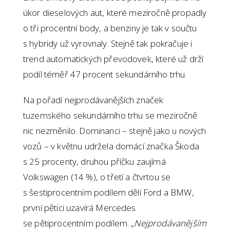
úkor dieselových aut, které meziročně propadly
o tři procentní body, a benziny je tak v součtu
s hybridy už vyrovnaly. Stejně tak pokračuje i
trend automatických převodovek, které už drží
podíl téměř 47 procent sekundárního trhu.
Na pořadí nejprodávanějších značek
tuzemského sekundárního trhu se meziročně
nic nezměnilo. Dominanci – stejně jako u nových
vozů – v květnu udržela domácí značka Škoda
s 25 procenty, druhou příčku zaujímá
Volkswagen (14 %), o třetí a čtvrtou se
s šestiprocentním podílem dělí Ford a BMW,
první pětici uzavírá Mercedes
se pětiprocentním podílem. „
Nejprodávanějším