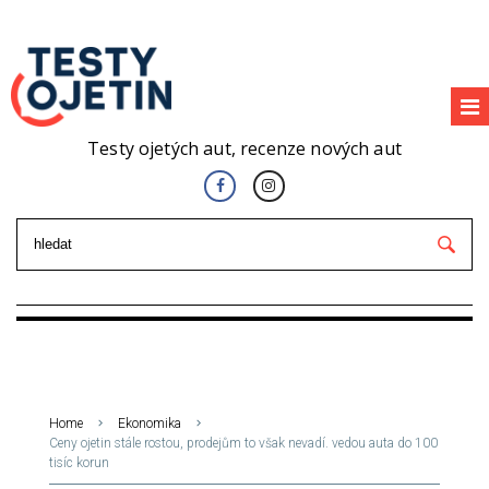
Testy ojetých aut, recenze nových aut
Home
Ekonomika
Ceny ojetin stále rostou, prodejům to však nevadí. vedou auta do 100
tisíc korun