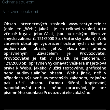
Ochrana soukromí
Nastavení soukromí
Obsah internetových stránek www.testyojetin.cz
(dále jen „Web“) jakož i jejich celkový vzhled, a to
včetně loga a jeho částí, jsou autorským dílem ve
smyslu zákona č. 121/2000 Sb. (Autorský zákon). Web
zároveň obsahuje vyobrazení ochranných známek a
audiovizuální obsah, jehož vlastníkem a/nebo
oprávněným uživatelem je Provozovatel.
Provozovatel je tak v souladu se zákonem. č.
121/2000 Sb. oprávněn vykonávat veškerá majetková
práva k Webu. Jakékoliv užití textového, grafického
nebo audiovizuálního obsahu Webu jinak, než v
případech výslovně vymezených zákonem, zejména
pak užití obsahu formou šíření, kopírování,
napodobování nebo jiného zpracování, je bez
písemného souhlasu Provozovatele zakázáno.