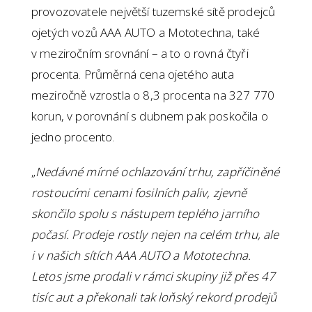
provozovatele největší tuzemské sítě prodejců
ojetých vozů AAA AUTO a Mototechna, také
v meziročním srovnání – a to o rovná čtyři
procenta. Průměrná cena ojetého auta
meziročně vzrostla o 8,3 procenta na 327 770
korun, v porovnání s dubnem pak poskočila o
jedno procento.
„
Nedávné mírné ochlazování trhu, zapříčiněné
rostoucími cenami fosilních paliv, zjevně
skončilo spolu s nástupem teplého jarního
počasí. Prodeje rostly nejen na celém trhu, ale
i v našich sítích AAA AUTO a Mototechna.
Letos jsme prodali v rámci skupiny již přes 47
tisíc aut a překonali tak loňský rekord prodejů