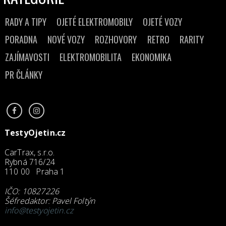
RADY A TIPY
OJETÉ ELEKTROMOBILY
OJETÉ VOZY
PORADNA
NOVÉ VOZY
ROZHOVORY
RETRO
RARITY
ZAJÍMAVOSTI
ELEKTROMOBILITA
EKONOMIKA
PR ČLÁNKY
TestyOjetin.cz
CarTrax, s.r.o.
Rybná 716/24
110 00 Praha 1
IČO: 10827226
Šéfredaktor: Pavel Foltýn
info@testyojetin.cz