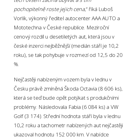
pochopitelně roste jejich cena
,“ říká Luboš
Vorlík, výkonný ředitel autocenter AAA AUTO a
Mototechna v České republice. Meziroční
cenový rozdíl u desetiletých aut, která jsou v
české inzerci nejběžnější (medián stáří je 10,2
roku), se tak pohybuje v rozmezí od 12,5 do 20
%.
Nejčastěji nabízeným vozem byla v lednu v
Česku právě zmíněná Škoda Octavia (8 606 ks),
která se teď bude opět potýkat s produkčními
problémy. Následovala Fabia (6 084 ks) a VW
Golf (3 174). Střední hodnota stáří byla v lednu
10,2 roku a tachometr nabízených aut nejčastěji
ukazoval hodnotu 152 000 km. V nabídce