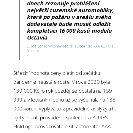
dnech rezonuje prohlášení
největší tuzemské automobilky,
která po požáru v areálu svého
dodavatele bude muset odložit
kompletaci 16 000 kusů modelu
Octavia
Luboš Vorlík, výkonný ředitel autocenter AAA AUTO a
Mototechna
Střední hodnota ceny ojetin od začátku
pandemie neustále roste. V roce 2020 byla
139 000 Kč, o rok později se dostala na 159
999 a v letošním lednu už se vyšplhala na 185
000 korun. Vyplývá to z pravidelné analýzy trhu
ojetých aut, prováděné společností AURES
Holdings, provozovatele sítí autocenter AAA