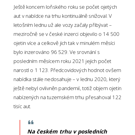
Ještě koncem loňského roku se počet ojetých
aut v nabídce na trhu kontinuálně snižoval. V
letošním lednu už ale vozy začaly přibývat –
meziročně se v české inzerci objevilo o 14 500
ojetin více a celkově jich tak v minulém měsíci
bylo inzerováno 96 529. Ve srovnání s
posledním měsícem roku 2021 jejich počet
narostl o 1 123. Předcovidových hodnot ovšem
nabídka stále nedosahuje – v lednu 2020, který
ještě nebyl ovlivněn pandemií, totiž objem ojetin
nabízených na tuzemském trhu přesahoval 122
tisíc aut.
Na českém trhu v posledních