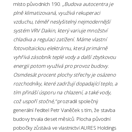
místo původních 190.
„Budova autocentra je
plně klimatizovaná, využívá rekuperaci
vzduchu, téměř neslyšitelný nejmodernější
systém VRV Daikin, který variuje množství
chladiva a regulaci zatížení. Máme vlastní
fotovoltaickou elektrárnu, která primárně
vyhřívá zásobník teplé vody a další zbytkovou
energii potom využívá pro provoz budovy.
Osmdesát procent plochy střechy je osázeno
rozchodníky, které zadržují dopadající teplo, a
tím přináší úsporu na chlazení, a také vody,
což uspoří stočné,“
prozradil společný
generální ředitel Petr Vaněček s tím, že stavba
budovy trvala deset měsíců. Plocha původní
pobočky zůstává ve vlastnictví AURES Holdings