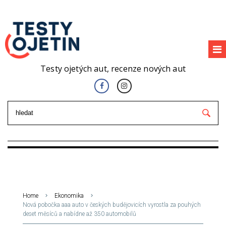
Testy ojetých aut, recenze nových aut
Home
Ekonomika
Nová pobočka aaa auto v českých budějovicích vyrostla za pouhých
deset měsíců a nabídne až 350 automobilů