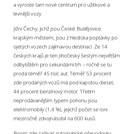
a vyroste tam nové centrum pro užitkové a
levnější vozy.
Jižní Čechy, jichž jsou České Budějovice
krajským městem, jsou z hlediska poptávky po
ojetých vozech zajímavou destinací. Ze 14
českých krajů je ten Jihočeský šestým největším
odbytištěm pro sekundární trh – ročně se tu
prodá téměř 45 tisíc aut. Téměř 53 procent
zde prodaných vozů má pod kapotou diesel,
44 procent benzínový motor. Třetím
neprodávanějším typem pohonu jsou
elektromobily (1,4 %), jejichž počet se loni
meziročně zdvojnásobil na 600 kusů.
Boom zde zažívají automatické převodovky,