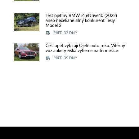
Test ojetiny BMW i4 eDrive40 (2022)
aneb nečekaně silný konkurent Tesly
Model 3
PŘED 32 DNY
Češi opět vybírají Ojeté auto roku. Vítězný
vůz ankety získá výherce na tři měsíce
PŘED 39 DNY