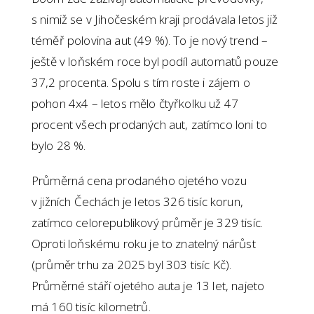
s nimiž se v Jihočeském kraji prodávala letos již
téměř polovina aut (49 %). To je nový trend –
ještě v loňském roce byl podíl automatů pouze
37,2 procenta. Spolu s tím roste i zájem o
pohon 4x4 – letos mělo čtyřkolku už 47
procent všech prodaných aut, zatímco loni to
bylo 28 %.
Průměrná cena prodaného ojetého vozu
v jižních Čechách je letos 326 tisíc korun,
zatímco celorepublikový průměr je 329 tisíc.
Oproti loňskému roku je to znatelný nárůst
(průměr trhu za 2025 byl 303 tisíc Kč).
Průměrné stáří ojetého auta je 13 let, najeto
má 160 tisíc kilometrů.