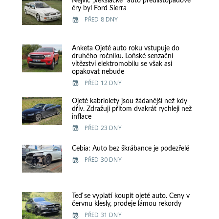
Nejvíc „vekslácké“ auto předlistopadové
éry byl Ford Sierra
PŘED 8 DNY
Anketa Ojeté auto roku vstupuje do
druhého ročníku. Loňské senzační
vítězství elektromobilu se však asi
opakovat nebude
PŘED 12 DNY
Ojeté kabriolety jsou žádanější než kdy
dřív. Zdražují přitom dvakrát rychleji než
inflace
PŘED 23 DNY
Cebia: Auto bez škrábance je podezřelé
PŘED 30 DNY
Teď se vyplatí koupit ojeté auto. Ceny v
červnu klesly, prodeje lámou rekordy
PŘED 31 DNY