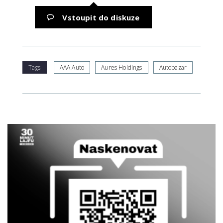
Vstoupit do diskuze
Tags
AAA Auto
Aures Holdings
Autobazar