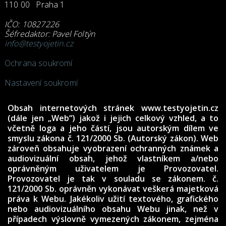
110 00 Praha 1
IČO: 10827226
Šéfredaktor: Pavel Foltýn
info@testyojetin.cz
Ochrana soukromí
Nastavení soukromí
Obsah internetových stránek www.testyojetin.cz
(dále jen „Web“) jakož i jejich celkový vzhled, a to
včetně loga a jeho částí, jsou autorským dílem ve
smyslu zákona č. 121/2000 Sb. (Autorský zákon). Web
zároveň obsahuje vyobrazení ochranných známek a
audiovizuální obsah, jehož vlastníkem a/nebo
oprávněným uživatelem je Provozovatel.
Provozovatel je tak v souladu se zákonem. č.
121/2000 Sb. oprávněn vykonávat veškerá majetková
práva k Webu. Jakékoliv užití textového, grafického
nebo audiovizuálního obsahu Webu jinak, než v
případech výslovně vymezených zákonem, zejména