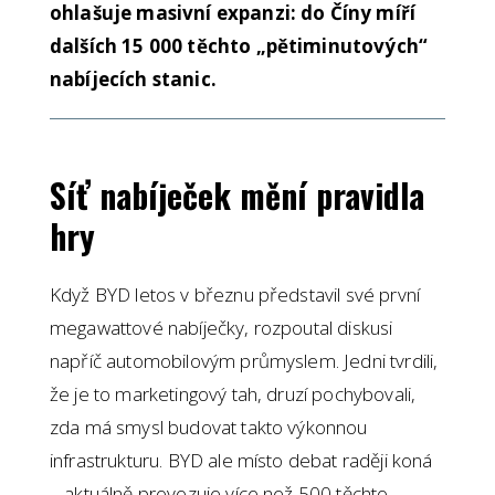
ohlašuje masivní expanzi: do Číny míří
dalších 15 000 těchto „pětiminutových“
nabíjecích stanic.
Síť nabíječek mění pravidla
hry
Když BYD letos v březnu představil své první
megawattové nabíječky, rozpoutal diskusi
napříč automobilovým průmyslem. Jedni tvrdili,
že je to marketingový tah, druzí pochybovali,
zda má smysl budovat takto výkonnou
infrastrukturu. BYD ale místo debat raději koná
– aktuálně provozuje více než 500 těchto