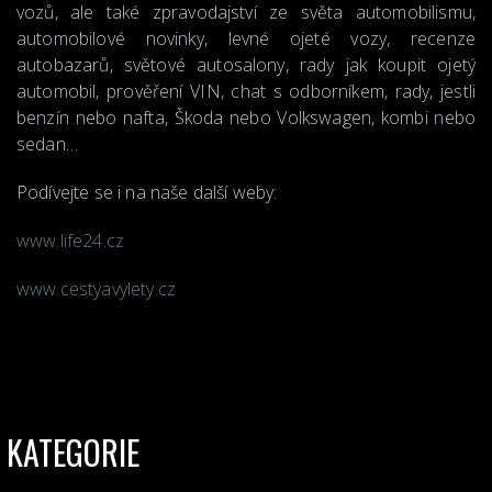
vozů, ale také zpravodajství ze světa automobilismu,
automobilové novinky, levné ojeté vozy, recenze
autobazarů, světové autosalony, rady jak koupit ojetý
automobil, prověření VIN, chat s odborníkem, rady, jestli
benzín nebo nafta, Škoda nebo Volkswagen, kombi nebo
sedan…
Podívejte se i na naše další weby:
www.life24.cz
www.cestyavylety.cz
KATEGORIE