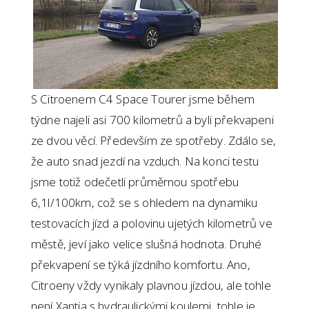
S Citroenem C4 Space Tourer jsme během
týdne najeli asi 700 kilometrů a byli překvapeni
ze dvou věcí. Především ze spotřeby. Zdálo se,
že auto snad jezdí na vzduch. Na konci testu
jsme totiž odečetli průměrnou spotřebu
6,1l/100km, což se s ohledem na dynamiku
testovacích jízd a polovinu ujetých kilometrů ve
městě, jeví jako velice slušná hodnota. Druhé
překvapení se týká jízdního komfortu. Ano,
Citroeny vždy vynikaly plavnou jízdou, ale tohle
není Xantia s hydraulickými koulemi, tohle je