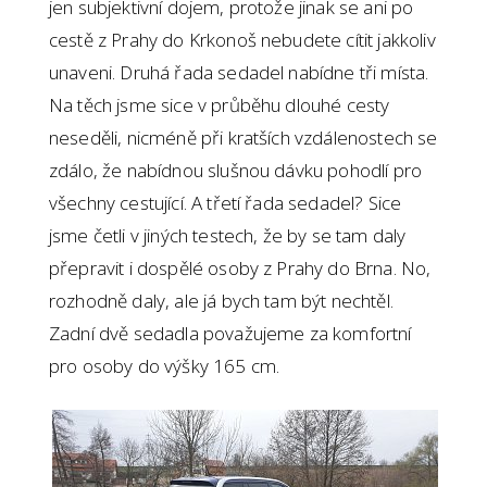
jen subjektivní dojem, protože jinak se ani po
cestě z Prahy do Krkonoš nebudete cítit jakkoliv
unaveni. Druhá řada sedadel nabídne tři místa.
Na těch jsme sice v průběhu dlouhé cesty
neseděli, nicméně při kratších vzdálenostech se
zdálo, že nabídnou slušnou dávku pohodlí pro
všechny cestující. A třetí řada sedadel? Sice
jsme četli v jiných testech, že by se tam daly
přepravit i dospělé osoby z Prahy do Brna. No,
rozhodně daly, ale já bych tam být nechtěl.
Zadní dvě sedadla považujeme za komfortní
pro osoby do výšky 165 cm.