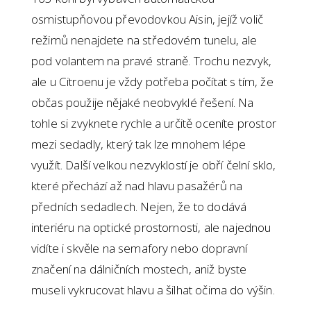
osmistupňovou převodovkou Aisin, jejíž volič
režimů nenajdete na středovém tunelu, ale
pod volantem na pravé straně. Trochu nezvyk,
ale u Citroenu je vždy potřeba počítat s tím, že
občas použije nějaké neobvyklé řešení. Na
tohle si zvyknete rychle a určitě oceníte prostor
mezi sedadly, který tak lze mnohem lépe
využít. Další velkou nezvyklostí je obří čelní sklo,
které přechází až nad hlavu pasažérů na
předních sedadlech. Nejen, že to dodává
interiéru na optické prostornosti, ale najednou
vidíte i skvěle na semafory nebo dopravní
značení na dálničních mostech, aniž byste
museli vykrucovat hlavu a šilhat očima do výšin.