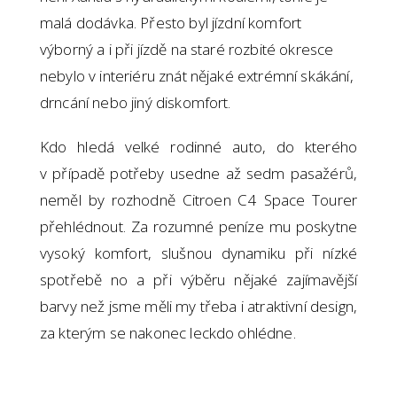
malá dodávka. Přesto byl jízdní komfort
výborný a i při jízdě na staré rozbité okresce
nebylo v interiéru znát nějaké extrémní skákání,
drncání nebo jiný diskomfort.
Kdo hledá velké rodinné auto, do kterého
v případě potřeby usedne až sedm pasažérů,
neměl by rozhodně Citroen C4 Space Tourer
přehlédnout. Za rozumné peníze mu poskytne
vysoký komfort, slušnou dynamiku při nízké
spotřebě no a při výběru nějaké zajímavější
barvy než jsme měli my třeba i atraktivní design,
za kterým se nakonec leckdo ohlédne.