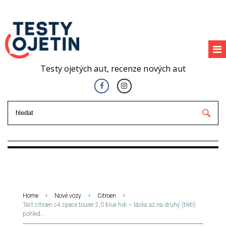
Testy ojetých aut, recenze nových aut
Home
Nové vozy
Citroen
Test citroen c4 space tourer 2,0 blue hdi – láska až na druhý (třetí)
pohled…