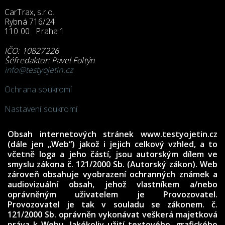
CarTrax, s.r.o.
Rybná 716/24
110 00 Praha 1
IČO: 10827226
Šéfredaktor: Pavel Foltýn
info@testyojetin.cz
Ochrana soukromí
Nastavení soukromí
Obsah internetových stránek www.testyojetin.cz
(dále jen „Web“) jakož i jejich celkový vzhled, a to
včetně loga a jeho částí, jsou autorským dílem ve
smyslu zákona č. 121/2000 Sb. (Autorský zákon). Web
zároveň obsahuje vyobrazení ochranných známek a
audiovizuální obsah, jehož vlastníkem a/nebo
oprávněným uživatelem je Provozovatel.
Provozovatel je tak v souladu se zákonem. č.
121/2000 Sb. oprávněn vykonávat veškerá majetková
práva k Webu. Jakékoliv užití textového, grafického