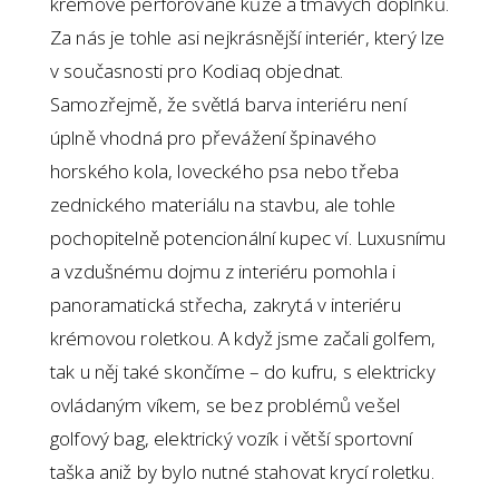
krémové perforované kůže a tmavých doplňků.
Za nás je tohle asi nejkrásnější interiér, který lze
v současnosti pro Kodiaq objednat.
Samozřejmě, že světlá barva interiéru není
úplně vhodná pro převážení špinavého
horského kola, loveckého psa nebo třeba
zednického materiálu na stavbu, ale tohle
pochopitelně potencionální kupec ví. Luxusnímu
a vzdušnému dojmu z interiéru pomohla i
panoramatická střecha, zakrytá v interiéru
krémovou roletkou. A když jsme začali golfem,
tak u něj také skončíme – do kufru, s elektricky
ovládaným víkem, se bez problémů vešel
golfový bag, elektrický vozík i větší sportovní
taška aniž by bylo nutné stahovat krycí roletku.