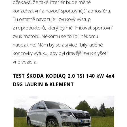
očekává, že také interiér bude méně
konzervativní a navodí sportovnější atmosféru.
Tu ostatně navozuje i zvukový výstup
z reproduktorů, který by měl imitovat sportovní
zvuk motoru. Někomu se to líbí, někomu
naopak ne. Nám by se asi více líbily laděné
koncovky výfuku, aby byl dravější zvuk slyšet i
vně vozidla.
TEST ŚKODA KODIAQ 2,0 TSI 140 kW 4x4
DSG LAURIN & KLEMENT