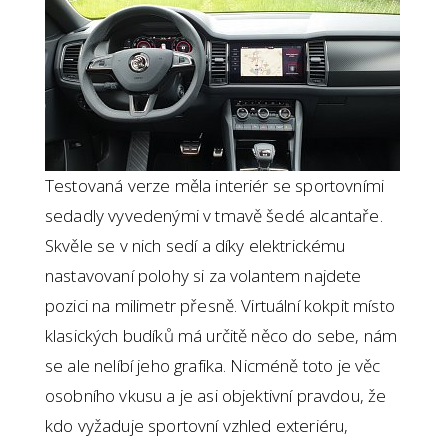
Testovaná verze měla interiér se sportovními
sedadly vyvedenými v tmavě šedé alcantaře.
Skvěle se v nich sedí a díky elektrickému
nastavovaní polohy si za volantem najdete
pozici na milimetr přesně. Virtuální kokpit místo
klasických budíků má určitě něco do sebe, nám
se ale nelíbí jeho grafika. Nicméně toto je věc
osobního vkusu a je asi objektivní pravdou, že
kdo vyžaduje sportovní vzhled exteriéru,