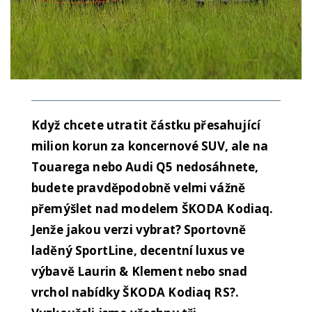
Když chcete utratit částku přesahující
milion korun za koncernové SUV, ale na
Touarega nebo Audi Q5 nedosáhnete,
budete pravděpodobně velmi vážně
přemýšlet nad modelem ŠKODA Kodiaq.
Jenže jakou verzi vybrat? Sportovně
laděný SportLine, decentní luxus ve
výbavě Laurin & Klement nebo snad
vrchol nabídky ŠKODA Kodiaq RS?.