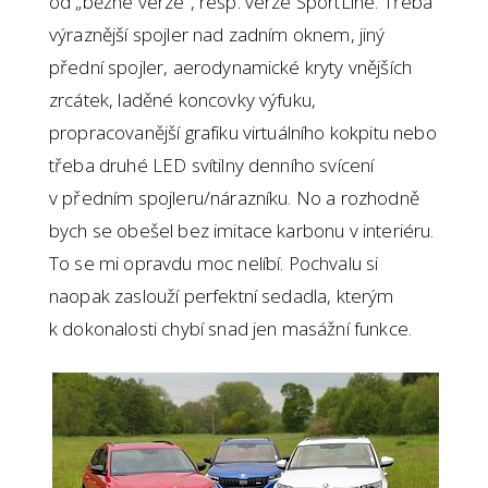
od „běžné verze“, resp. verze SportLine. Třeba
výraznější spojler nad zadním oknem, jiný
přední spojler, aerodynamické kryty vnějších
zrcátek, laděné koncovky výfuku,
propracovanější grafiku virtuálního kokpitu nebo
třeba druhé LED svítilny denního svícení
v předním spojleru/nárazníku. No a rozhodně
bych se obešel bez imitace karbonu v interiéru.
To se mi opravdu moc nelíbí. Pochvalu si
naopak zaslouží perfektní sedadla, kterým
k dokonalosti chybí snad jen masážní funkce.