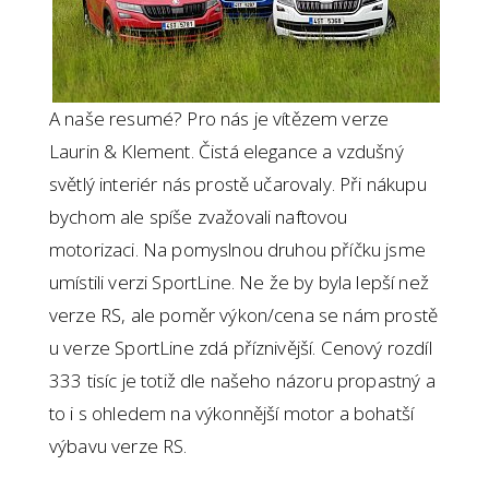
A naše resumé? Pro nás je vítězem verze
Laurin & Klement. Čistá elegance a vzdušný
světlý interiér nás prostě učarovaly. Při nákupu
bychom ale spíše zvažovali naftovou
motorizaci. Na pomyslnou druhou příčku jsme
umístili verzi SportLine. Ne že by byla lepší než
verze RS, ale poměr výkon/cena se nám prostě
u verze SportLine zdá příznivější. Cenový rozdíl
333 tisíc je totiž dle našeho názoru propastný a
to i s ohledem na výkonnější motor a bohatší
výbavu verze RS.