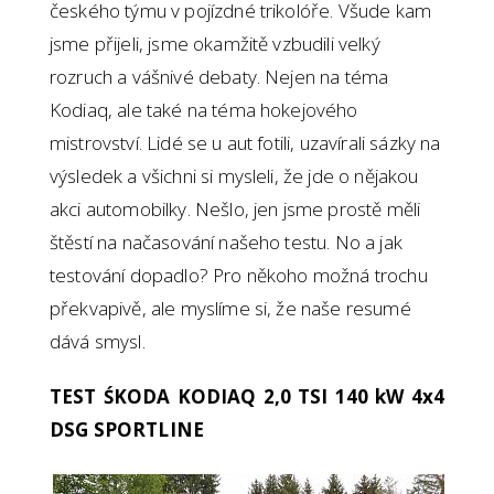
českého týmu v pojízdné trikolóře. Všude kam
jsme přijeli, jsme okamžitě vzbudili velký
rozruch a vášnivé debaty. Nejen na téma
Kodiaq, ale také na téma hokejového
mistrovství. Lidé se u aut fotili, uzavírali sázky na
výsledek a všichni si mysleli, že jde o nějakou
akci automobilky. Nešlo, jen jsme prostě měli
štěstí na načasování našeho testu. No a jak
testování dopadlo? Pro někoho možná trochu
překvapivě, ale myslíme si, že naše resumé
dává smysl.
TEST ŚKODA KODIAQ 2,0 TSI 140 kW 4x4
DSG SPORTLINE