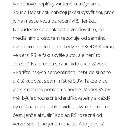
karbonové doplňky v interiéru a Dynamic
Sound Boost pak nabízejí jakési vysvětlení, proč
je na masce vozu označení vRS. Jenže…
Nebudeme se opakovat a zmiňovat to, co
mediálním prostorem rezonuje od samého
uvedení modelu na trh. Tedy že ŠKODA Kodiaq
ve verzi RS je fakt skvělé auto, ale není to
„ereso“. Na druhou stranu, kdo chce závodit
v karlštejnských serpentinách, nebude si na to
určitě kupovat sedmimístné SUV. Takže o co
jde? Z našeho pohledu o hodně. Model RS by
měl být jednoznačně identifikovatelný a každý
by měl na první pohled vidět, s kým že má tu
čest. Jenže aktuální Kodiaq RS rozezná od
verze SportLine jenom znalec. A to je velká