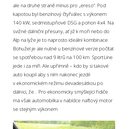
ale na druhé straně mínus pro „ereso“. Pod
kapotou byl benzínový čtyřválec s výkonem
140 kW, sedmistupňové DSG a pohon 4x4. Na
svižné dálniční přesuny, ať již k moři nebo do
Alp na lyže je to naprosto ideální kombinace.
Bohužel je ale nutné u benzínové verze počítat
se spotřebou nad 9 litrů na 100 km. SportLine
jede i za míň. Ale upřímně – kdo by si takové
auto koupil aby s ním nakonec jezdil
v ekonomickém režimu devadesátkou po
dálnici, že… Pro ekonomicky smýšlející řidiče
má však automobilka v nabídce naftový motor
se stejným výkonem