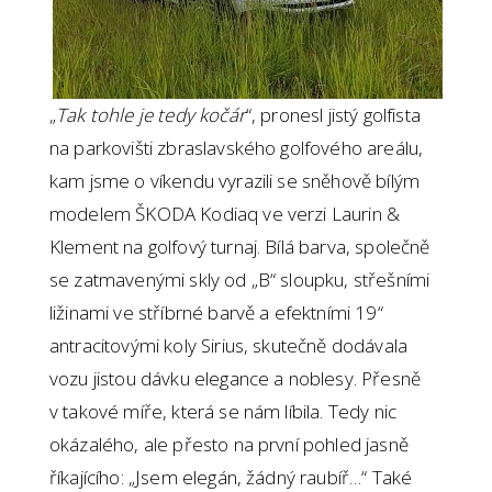
„
Tak tohle je tedy kočár
“, pronesl jistý golfista
na parkovišti zbraslavského golfového areálu,
kam jsme o víkendu vyrazili se sněhově bílým
modelem ŠKODA Kodiaq ve verzi Laurin &
Klement na golfový turnaj. Bílá barva, společně
se zatmavenými skly od „B“ sloupku, střešními
ližinami ve stříbrné barvě a efektními 19“
antracitovými koly Sirius, skutečně dodávala
vozu jistou dávku elegance a noblesy. Přesně
v takové míře, která se nám líbila. Tedy nic
okázalého, ale přesto na první pohled jasně
říkajícího: „Jsem elegán, žádný raubíř…“ Také