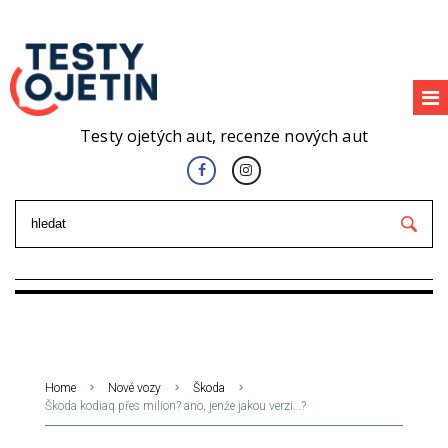
Testy ojetých aut, recenze nových aut
Home
Nové vozy
Škoda
Škoda kodiaq přes milion? ano, jenže jakou verzi…?