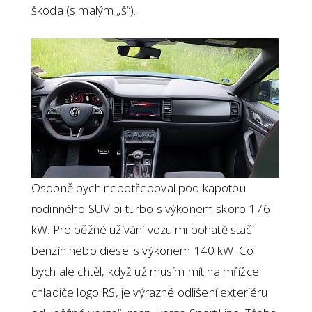
škoda (s malým „š“).
Osobně bych nepotřeboval pod kapotou
rodinného SUV bi turbo s výkonem skoro 176
kW. Pro běžné užívání vozu mi bohatě stačí
benzín nebo diesel s výkonem 140 kW. Co
bych ale chtěl, když už musím mít na mřížce
chladiče logo RS, je výrazné odlišení exteriéru