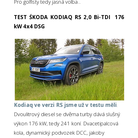
Pro golfisty tedy jasná volba...
TEST ŚKODA KODIAQ RS 2,0 Bi-TDI 176
kW 4x4 DSG
Kodiaq ve verzi RS jsme už v testu měli
.
Dvoulitrový diesel se dvěma turby dává slušný
výkon 176 kW, tedy 241 koní. Dvacetipalcová
kola, dynamický podvozek DCC, jakoby