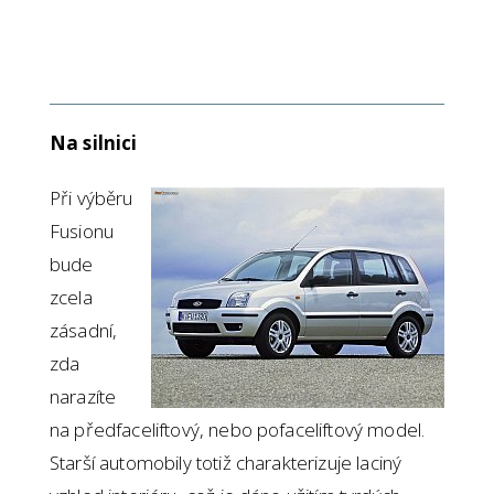
Na silnici
Při výběru
Fusionu
bude
zcela
zásadní,
zda
narazíte
na předfaceliftový, nebo pofaceliftový model.
Starší automobily totiž charakterizuje laciný