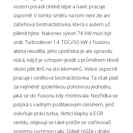
vozem poradí citelně lépe a navíc pracuje
úsporně. V tomto směru na tom není zle ani
zážehová šestnáctistovka, která s autem už
pěkně hýbe. Nakonec výkon 74 kW musí být
znát. Turbodiesel 1.4 TDCi/50 kW z Fusionu
atleta neudělá, jeho spotřeba je ale opravdu
nízká, když je schopen jezdit s průměrem těsně
okolo pěti litrů na sto kilometrů. Velice úsporně
pracuje i vznětová šestnáctistovka. Ta však platí
za nejméně spolehlivou pohonnou jednotku,
jaká se do Fusionu kdy montovala. Nezřídka se
potýká s vadným podtlakovým okruhem, jenž
ovlivňuje práci turba, škrticí klapky a EGR
ventilu, objevují se také potíže se vstřikovači
systému common railu. Odejít může i drahý