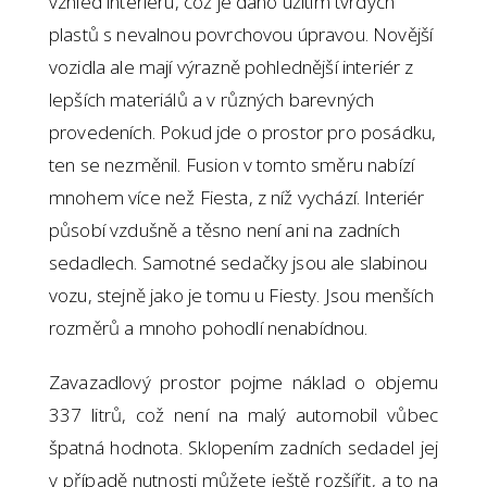
vzhled interiéru, což je dáno užitím tvrdých
plastů s nevalnou povrchovou úpravou. Novější
vozidla ale mají výrazně pohlednější interiér z
lepších materiálů a v různých barevných
provedeních. Pokud jde o prostor pro posádku,
ten se nezměnil. Fusion v tomto směru nabízí
mnohem více než Fiesta, z níž vychází. Interiér
působí vzdušně a těsno není ani na zadních
sedadlech. Samotné sedačky jsou ale slabinou
vozu, stejně jako je tomu u Fiesty. Jsou menších
rozměrů a mnoho pohodlí nenabídnou.
Zavazadlový prostor pojme náklad o objemu
337 litrů, což není na malý automobil vůbec
špatná hodnota. Sklopením zadních sedadel jej
v případě nutnosti můžete ještě rozšířit, a to na