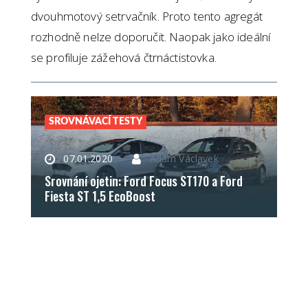
dvouhmotový setrvačník. Proto tento agregát
rozhodně nelze doporučit. Naopak jako ideální
se profiluje zážehová čtrnáctistovka.
SROVNÁVACÍ TESTY
07.01.2020
Adam Václavek
Srovnání ojetin: Ford Focus ST170 a Ford
Fiesta ST 1,5 EcoBoost