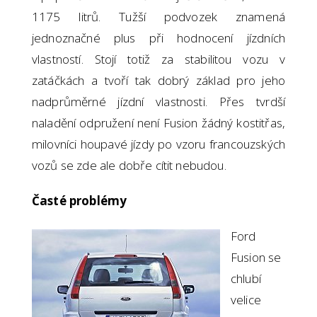
1175 litrů. Tužší podvozek znamená
jednoznačné plus při hodnocení jízdních
vlastností. Stojí totiž za stabilitou vozu v
zatáčkách a tvoří tak dobrý základ pro jeho
nadprůměrné jízdní vlastnosti. Přes tvrdší
naladění odpružení není Fusion žádný kostitřas,
milovníci houpavé jízdy po vzoru francouzských
vozů se zde ale dobře cítit nebudou.
Časté problémy
Ford
Fusion se
chlubí
velice