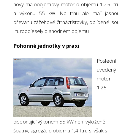
nový maloobjemový motor o objemu 1,25 litru
a výkonu 55 kW. Na trhu ale mají jasnou
převahu zážehové čtrnáctistovky, oblíbené jsou
i turbodiesely o shodném objemu.
Pohonné jednotky v praxi
Poslední
uvedený
motor
1.25
disponující výkonem 55 kW není vyloženě
špatný, agregát o objemu 1,4 litru si však s