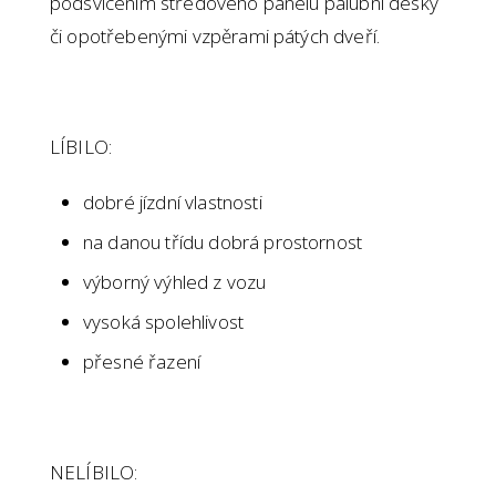
podsvícením středového panelu palubní desky
či opotřebenými vzpěrami pátých dveří.
LÍBILO:
dobré jízdní vlastnosti
na danou třídu dobrá prostornost
výborný výhled z vozu
vysoká spolehlivost
přesné řazení
NELÍBILO: