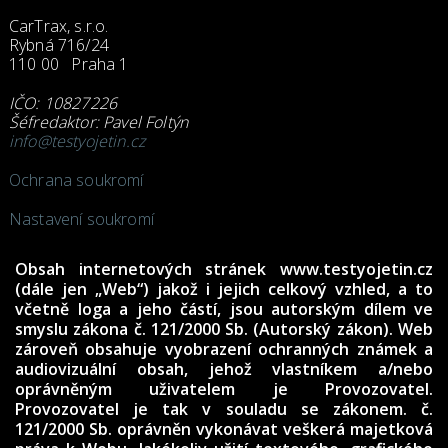
CarTrax, s.r.o.
Rybná 716/24
110 00 Praha 1
IČO: 10827226
Šéfredaktor: Pavel Foltýn
info@testyojetin.cz
Ochrana soukromí
Nastavení soukromí
Obsah internetových stránek www.testyojetin.cz
(dále jen „Web“) jakož i jejich celkový vzhled, a to
včetně loga a jeho částí, jsou autorským dílem ve
smyslu zákona č. 121/2000 Sb. (Autorský zákon). Web
zároveň obsahuje vyobrazení ochranných známek a
audiovizuální obsah, jehož vlastníkem a/nebo
oprávněným uživatelem je Provozovatel.
Provozovatel je tak v souladu se zákonem. č.
121/2000 Sb. oprávněn vykonávat veškerá majetková