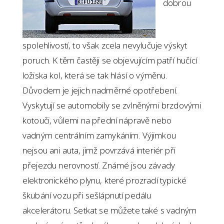
dobrou
spolehlivostí, to však zcela nevylučuje výskyt
poruch. K těm častěji se objevujícím patří hučící
ložiska kol, která se tak hlásí o výměnu.
Důvodem je jejich nadměrné opotřebení.
Vyskytují se automobily se zvlněnými brzdovými
kotouči, vůlemi na přední nápravě nebo
vadným centrálním zamykáním. Výjimkou
nejsou ani auta, jimž povrzává interiér při
přejezdu nerovností. Známé jsou závady
elektronického plynu, které prozradí typické
škubání vozu při sešlápnutí pedálu
akcelerátoru. Setkat se můžete také s vadným