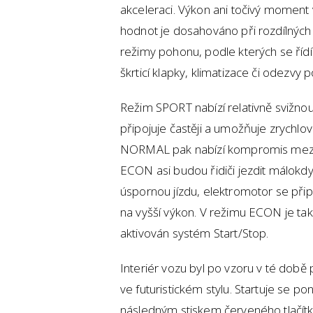
akceleraci. Výkon ani točivý moment 
hodnot je dosahováno při rozdílných
režimy pohonu, podle kterých se řídí
škrticí klapky, klimatizace či odezvy p
Režim SPORT nabízí relativně svižnou
připojuje častěji a umožňuje zrychlo
NORMAL pak nabízí kompromis mezi 
ECON asi budou řidiči jezdit málokdy
úspornou jízdu, elektromotor se přip
na vyšší výkon. V režimu ECON je ta
aktivován systém Start/Stop.
Interiér vozu byl po vzoru v té dob
ve futuristickém stylu. Startuje se p
následným stiskem červeného tlačítk