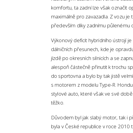
komfortu, ta zadní lze však označit o
maximálně pro zavazadla. Z vozu je
především díky zadnímu půlenému 
Výkonový deficit hybridního ústrojí j
dálničních přesunech, kde je opravd
jízdě po okresních silnicích a se z
alespoň částečně přinutit k trochu sp
do sportovna a bylo by tak jistě velmi
s motorem z modelu Type-R. Hondu C
stylové auto, které však ve své době
těžko.
Důvodem byl jak slabý motor, tak i 
byla v České republice v roce 2010 