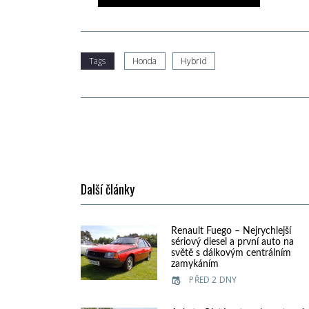
Tags
Honda
Hybrid
Další články
Renault Fuego – Nejrychlejší
sériový diesel a první auto na
světě s dálkovým centrálním
zamykáním
PŘED 2 DNY