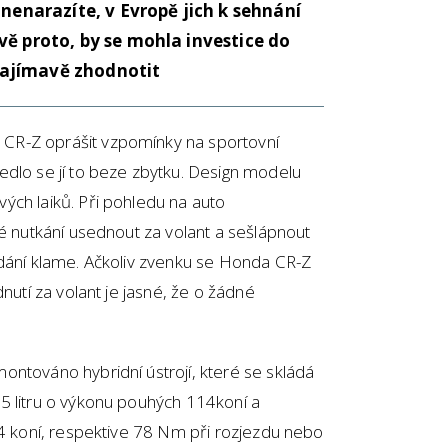
 nenarazíte, v Evropě jich k sehnání
vě proto, by se mohla investice do
ajímavě zhodnotit
CR-Z oprášit vzpomínky na sportovní
edlo se jí to beze zbytku. Design modelu
ých laiků. Při pohledu na auto
té nutkání usednout za volant a sešlápnout
zdání klame. Ačkoliv zvenku se Honda CR-Z
dnutí za volant je jasné, že o žádné
ntováno hybridní ústrojí, které se skládá
5 litru o výkonu pouhých 114koní a
14 koní, respektive 78 Nm při rozjezdu nebo