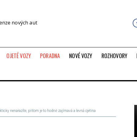
cenze nových aut
OJETÉ VOZY
PORADNA
NOVÉ VOZY
ROZHOVORY
akticky nenarazíte, přitom je to hodně zajímavá a levná ojetina