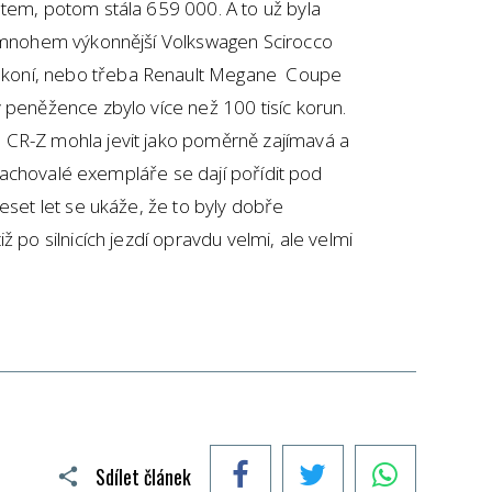
stem, potom stála 659 000. A to už byla
t mnohem výkonnější Volkswagen Scirocco
koní, nebo třeba Renault Megane Coupe
 peněžence zbylo více než 100 tisíc korun.
 CR-Z mohla jevit jako poměrně zajímavá a
. Zachovalé exempláře se dají pořídit pod
eset let se ukáže, že to byly dobře
ž po silnicích jezdí opravdu velmi, ale velmi
Facebook
Twitter
WhatsApp
Sdílet článek