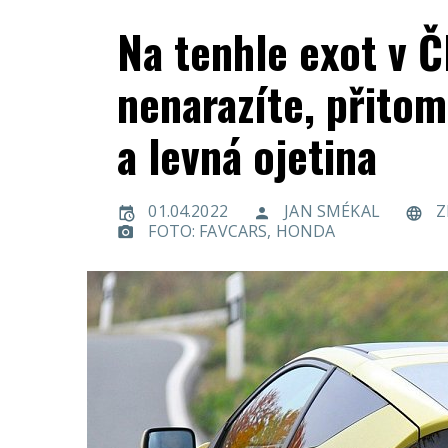
Na tenhle exot v Č
nenarazíte, přitom
a levná ojetina
01.04.2022
JAN SMÉKAL
Z
FOTO: FAVCARS, HONDA