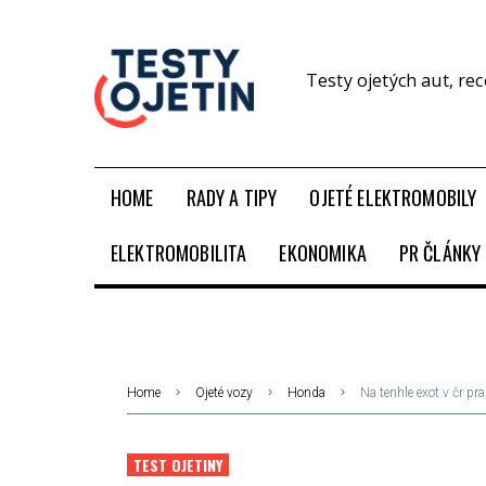
Testy ojetých aut, re
HOME
RADY A TIPY
OJETÉ ELEKTROMOBILY
ELEKTROMOBILITA
EKONOMIKA
PR ČLÁNKY
Home
Ojeté vozy
Honda
Na tenhle exot v čr pr
TEST OJETINY