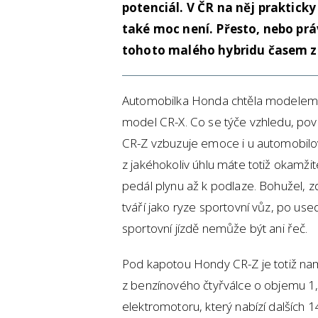
potenciál. V ČR na něj prakticky
také moc není. Přesto, nebo prá
tohoto malého hybridu časem z
Automobilka Honda chtěla modelem 
model CR-X. Co se týče vzhledu, pov
CR-Z vzbuzuje emoce i u automobilov
z jakéhokoliv úhlu máte totiž okamži
pedál plynu až k podlaze. Bohužel, 
tváří jako ryze sportovní vůz, po use
sportovní jízdě nemůže být ani řeč.
Pod kapotou Hondy CR-Z je totiž namo
z benzínového čtyřválce o objemu 1,
elektromotoru, který nabízí dalších 