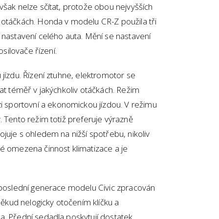
však nelze sčítat, protože obou nejvyšších
 otáčkách. Honda v modelu CR-Z použila tři
 nastavení celého auta. Mění se nastavení
osilovače řízení.
 jízdu. Řízení ztuhne, elektromotor se
vat téměř v jakýchkoliv otáčkách. Režim
sportovní a ekonomickou jízdou. V režimu
. Tento režim totiž preferuje výrazně
ojuje s ohledem na nižší spotřebu, nikoliv
ké omezena činnost klimatizace a je
ě poslední generace modelu Civic zpracován
oněkud nelogicky otočením klíčku a
a. Přední sedadla poskytují dostatek