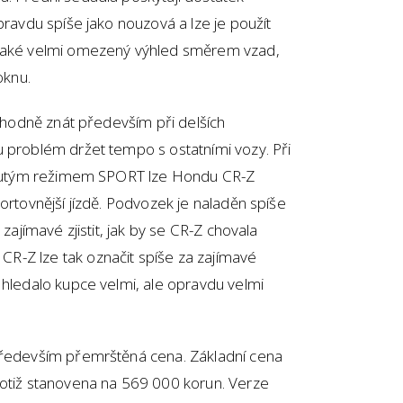
pravdu spíše jako nouzová a lze je použít
 také velmi omezený výhled směrem vzad,
oknu.
e hodně znát především při delších
u problém držet tempo s ostatními vozy. Při
apnutým režimem SPORT lze Hondu CR-Z
ortovnější jízdě. Podvozek je naladěn spíše
 zajímavé zjistit, jak by se CR-Z chovala
R-Z lze tak označit spíše za zajímavé
 hledalo kupce velmi, ale opravdu velmi
především přemrštěná cena. Základní cena
totiž stanovena na 569 000 korun. Verze