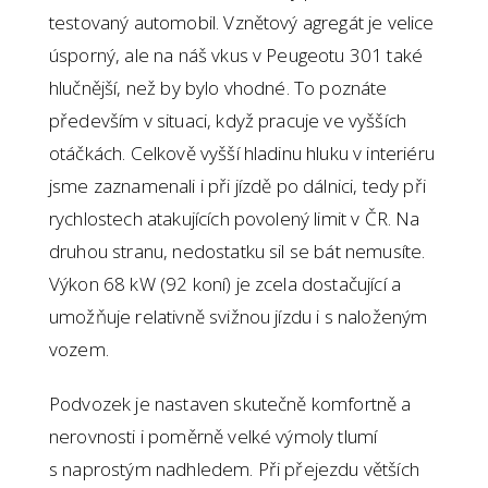
testovaný automobil. Vznětový agregát je velice
úsporný, ale na náš vkus v Peugeotu 301 také
hlučnější, než by bylo vhodné. To poznáte
především v situaci, když pracuje ve vyšších
otáčkách. Celkově vyšší hladinu hluku v interiéru
jsme zaznamenali i při jízdě po dálnici, tedy při
rychlostech atakujících povolený limit v ČR. Na
druhou stranu, nedostatku sil se bát nemusíte.
Výkon 68 kW (92 koní) je zcela dostačující a
umožňuje relativně svižnou jízdu i s naloženým
vozem.
Podvozek je nastaven skutečně komfortně a
nerovnosti i poměrně velké výmoly tlumí
s naprostým nadhledem. Při přejezdu větších