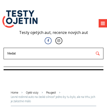
Testy ojetých aut, recenze nových aut
Home
Ojeté vozy
Peugeot
Levné rodinné auto na české silnice? jedno by tu bylo, ale na trhu jich
je žalostně málo