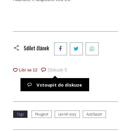
Facebook
Twitter
WhatsApp
Sdílet článek
Diskuze
5
Vstoupit do diskuze
Tags
Peugeot
Levné vozy
Autobazar