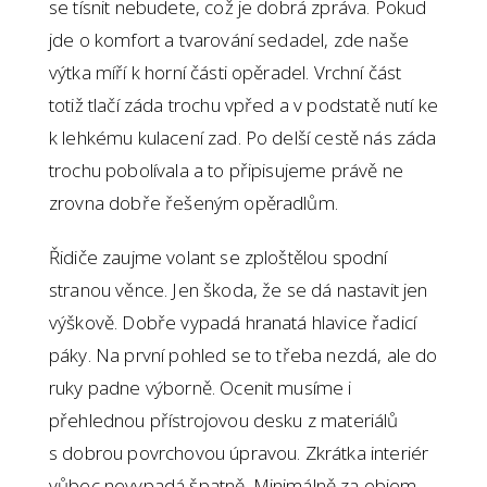
se tísnit nebudete, což je dobrá zpráva. Pokud
jde o komfort a tvarování sedadel, zde naše
výtka míří k horní části opěradel. Vrchní část
totiž tlačí záda trochu vpřed a v podstatě nutí ke
k lehkému kulacení zad. Po delší cestě nás záda
trochu pobolívala a to připisujeme právě ne
zrovna dobře řešeným opěradlům.
Řidiče zaujme volant se zploštělou spodní
stranou věnce. Jen škoda, že se dá nastavit jen
výškově. Dobře vypadá hranatá hlavice řadicí
páky. Na první pohled se to třeba nezdá, ale do
ruky padne výborně. Ocenit musíme i
přehlednou přístrojovou desku z materiálů
s dobrou povrchovou úpravou. Zkrátka interiér
vůbec nevypadá špatně. Minimálně za objem