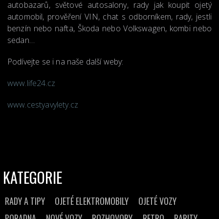
autobazarů, světové autosalony, rady jak koupit ojetý
automobil, prověření VIN, chat s odborníkem, rady, jestli
benzín nebo nafta, Škoda nebo Volkswagen, kombi nebo
sedan…
Podívejte se i na naše další weby:
www.life24.cz
www.cestyavylety.cz
KATEGORIE
RADY A TIPY
OJETÉ ELEKTROMOBILY
OJETÉ VOZY
PORADNA
NOVÉ VOZY
ROZHOVORY
RETRO
RARITY