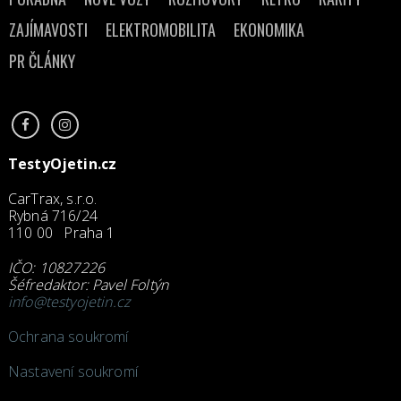
ZAJÍMAVOSTI
ELEKTROMOBILITA
EKONOMIKA
PR ČLÁNKY
TestyOjetin.cz
CarTrax, s.r.o.
Rybná 716/24
110 00 Praha 1
IČO: 10827226
Šéfredaktor: Pavel Foltýn
info@testyojetin.cz
Ochrana soukromí
Nastavení soukromí