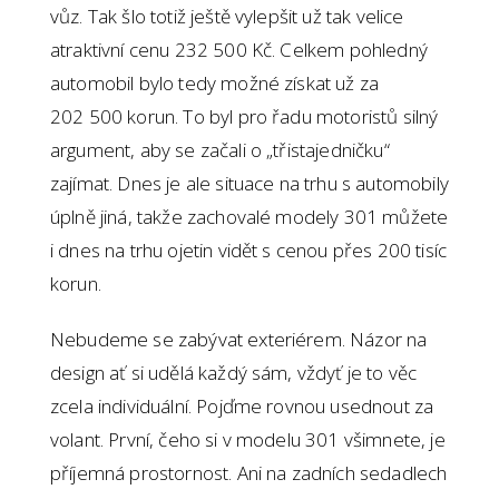
vůz. Tak šlo totiž ještě vylepšit už tak velice
atraktivní cenu 232 500 Kč. Celkem pohledný
automobil bylo tedy možné získat už za
202 500 korun. To byl pro řadu motoristů silný
argument, aby se začali o „třistajedničku“
zajímat. Dnes je ale situace na trhu s automobily
úplně jiná, takže zachovalé modely 301 můžete
i dnes na trhu ojetin vidět s cenou přes 200 tisíc
korun.
Nebudeme se zabývat exteriérem. Názor na
design ať si udělá každý sám, vždyť je to věc
zcela individuální. Pojďme rovnou usednout za
volant. První, čeho si v modelu 301 všimnete, je
příjemná prostornost. Ani na zadních sedadlech