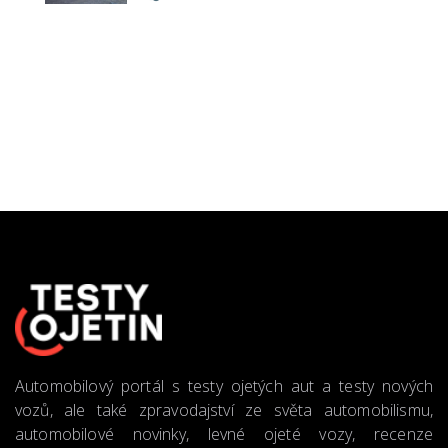
Automobilový portál s testy ojetých aut a testy nových
vozů, ale také zpravodajství ze světa automobilismu,
automobilové novinky, levné ojeté vozy, recenze