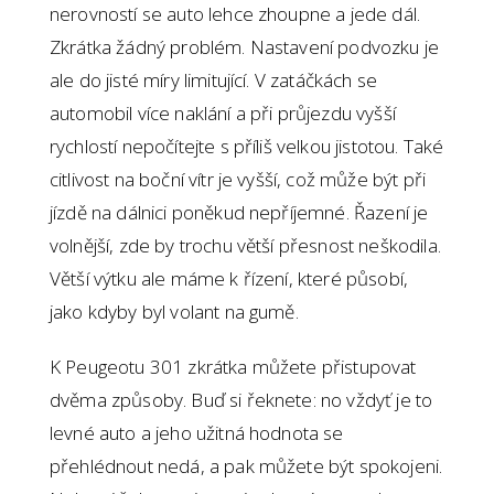
nerovností se auto lehce zhoupne a jede dál.
Zkrátka žádný problém. Nastavení podvozku je
ale do jisté míry limitující. V zatáčkách se
automobil více naklání a při průjezdu vyšší
rychlostí nepočítejte s příliš velkou jistotou. Také
citlivost na boční vítr je vyšší, což může být při
jízdě na dálnici poněkud nepříjemné. Řazení je
volnější, zde by trochu větší přesnost neškodila.
Větší výtku ale máme k řízení, které působí,
jako kdyby byl volant na gumě.
K Peugeotu 301 zkrátka můžete přistupovat
dvěma způsoby. Buď si řeknete: no vždyť je to
levné auto a jeho užitná hodnota se
přehlédnout nedá, a pak můžete být spokojeni.