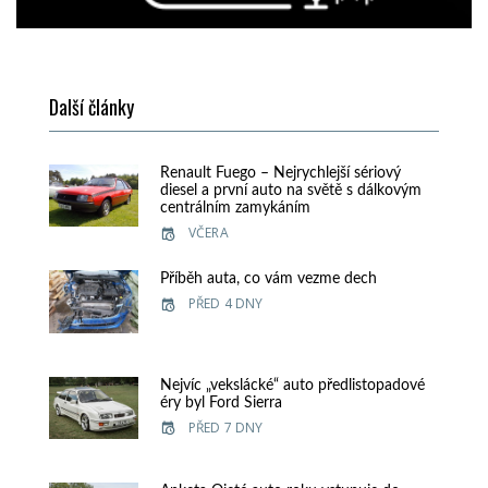
Další články
Renault Fuego – Nejrychlejší sériový
diesel a první auto na světě s dálkovým
centrálním zamykáním
VČERA
Příběh auta, co vám vezme dech
PŘED 4 DNY
Nejvíc „vekslácké“ auto předlistopadové
éry byl Ford Sierra
PŘED 7 DNY