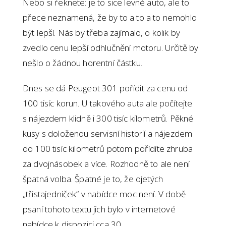
Nebo si řeknete: je to sice levné auto, ale to
přece neznamená, že by to a to a to nemohlo
být lepší. Nás by třeba zajímalo, o kolik by
zvedlo cenu lepší odhlučnění motoru. Určitě by
nešlo o žádnou horentní částku.
Dnes se dá Peugeot 301 pořídit za cenu od
100 tisíc korun. U takového auta ale počítejte
s nájezdem klidně i 300 tisíc kilometrů. Pěkné
kusy s doloženou servisní historií a nájezdem
do 100 tisíc kilometrů potom pořídíte zhruba
za dvojnásobek a více. Rozhodně to ale není
špatná volba. Špatné je to, že ojetých
„třistajedniček“ v nabídce moc není. V době
psaní tohoto textu jich bylo v internetové
nabídce k dispozici cca 30.