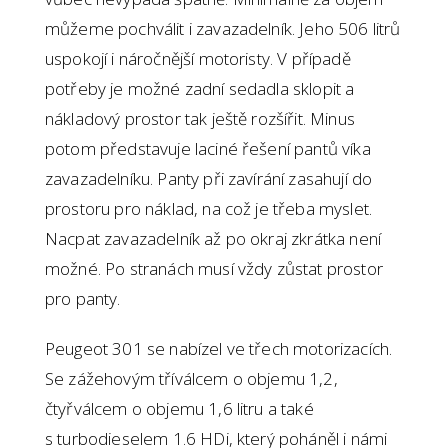
můžeme pochválit i zavazadelník. Jeho 506 litrů
uspokojí i náročnější motoristy. V případě
potřeby je možné zadní sedadla sklopit a
nákladový prostor tak ještě rozšířit. Minus
potom představuje laciné řešení pantů víka
zavazadelníku. Panty při zavírání zasahují do
prostoru pro náklad, na což je třeba myslet.
Nacpat zavazadelník až po okraj zkrátka není
možné. Po stranách musí vždy zůstat prostor
pro panty.
Peugeot 301 se nabízel ve třech motorizacích.
Se zážehovým tříválcem o objemu 1,2,
čtyřválcem o objemu 1,6 litru a také
s turbodieselem 1.6 HDi, který poháněl i námi