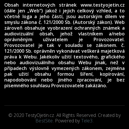
Obsah internetových stránek www.testyojetin.cz
(dále jen „Web“) jakož i jejich celkový vzhled, a to
včetně loga a jeho částí, jsou autorským dílem ve
smyslu zákona č. 121/2000 Sb. (Autorský zákon). Web
zároveň obsahuje vyobrazení ochranných známek a
audiovizuální obsah, jehož vlastníkem a/nebo
oprávněným uživatelem je Provozovatel.
Provozovatel je tak v souladu se zákonem. č.
121/2000 Sb. oprávněn vykonávat veškerá majetková
práva k Webu. Jakékoliv užití textového, grafického
nebo audiovizuálního obsahu Webu jinak, než v
případech výslovně vymezených zákonem, zejména
pak užití obsahu formou šíření, kopírování,
napodobování nebo jiného zpracování, je bez
písemného souhlasu Provozovatele zakázáno.
© 2020 TestyOjetin.cz. All Rights Reserved. Created by
BestSite
. Powered by
Tele3
.