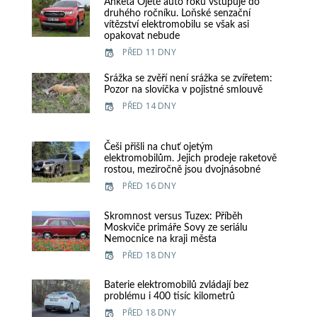
Anketa Ojeté auto roku vstupuje do
druhého ročníku. Loňské senzační
vítězství elektromobilu se však asi
opakovat nebude
PŘED 11 DNY
Srážka se zvěří není srážka se zvířetem:
Pozor na slovíčka v pojistné smlouvě
PŘED 14 DNY
Češi přišli na chuť ojetým
elektromobilům. Jejich prodeje raketově
rostou, meziročně jsou dvojnásobné
PŘED 16 DNY
Skromnost versus Tuzex: Příběh
Moskviče primáře Sovy ze seriálu
Nemocnice na kraji města
PŘED 18 DNY
Baterie elektromobilů zvládají bez
problému i 400 tisíc kilometrů
PŘED 18 DNY