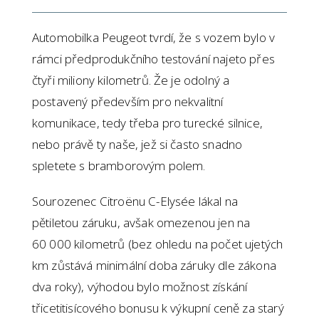
Automobilka Peugeot tvrdí, že s vozem bylo v
rámci předprodukčního testování najeto přes
čtyři miliony kilometrů. Že je odolný a
postavený především pro nekvalitní
komunikace, tedy třeba pro turecké silnice,
nebo právě ty naše, jež si často snadno
spletete s bramborovým polem.
Sourozenec Citroënu C-Elysée lákal na
pětiletou záruku, avšak omezenou jen na
60 000 kilometrů (bez ohledu na počet ujetých
km zůstává minimální doba záruky dle zákona
dva roky), výhodou bylo možnost získání
třicetitisícového bonusu k výkupní ceně za starý