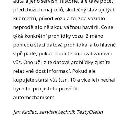
auta a jeho servisní historie, ale také počet
předchozích majitelů, skutečný stav ujetých
kilometrů, původ vozu a to, zda vozidlo
neprodělalo nějakou vážnou havárii. Co se
týká konkrétní prohlídky vozu. Z mého
pohledu stačí datová prohlídka, a to hlavně
v případě, pokud budete kupovat zánovní
vůz. Ono už i z té datové prohlídky zjistíte
relativně dost informací. Pokud ale
kupujete starší vůz (tzn. 10 a více let) nechal
bych ho pro jistotu prověřit
automechanikem.
Jan Kadlec, servisní technik TestyOjetin