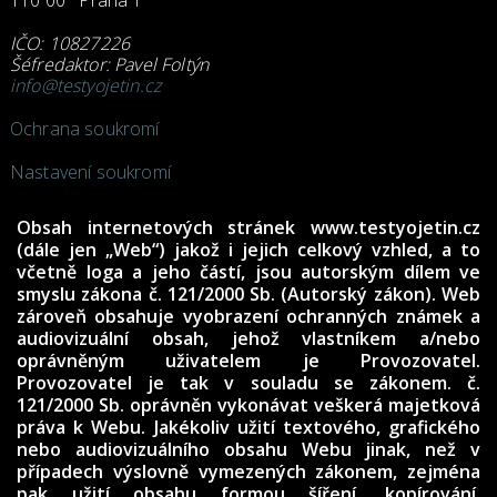
110 00 Praha 1
IČO: 10827226
Šéfredaktor: Pavel Foltýn
info@testyojetin.cz
Ochrana soukromí
Nastavení soukromí
Obsah internetových stránek www.testyojetin.cz
(dále jen „Web“) jakož i jejich celkový vzhled, a to
včetně loga a jeho částí, jsou autorským dílem ve
smyslu zákona č. 121/2000 Sb. (Autorský zákon). Web
zároveň obsahuje vyobrazení ochranných známek a
audiovizuální obsah, jehož vlastníkem a/nebo
oprávněným uživatelem je Provozovatel.
Provozovatel je tak v souladu se zákonem. č.
121/2000 Sb. oprávněn vykonávat veškerá majetková
práva k Webu. Jakékoliv užití textového, grafického
nebo audiovizuálního obsahu Webu jinak, než v
případech výslovně vymezených zákonem, zejména
pak užití obsahu formou šíření, kopírování,