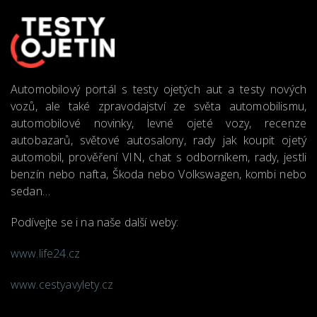
Automobilový portál s testy ojetých aut a testy nových
vozů, ale také zpravodajství ze světa automobilismu,
automobilové novinky, levné ojeté vozy, recenze
autobazarů, světové autosalony, rady jak koupit ojetý
automobil, prověření VIN, chat s odborníkem, rady, jestli
benzín nebo nafta, Škoda nebo Volkswagen, kombi nebo
sedan…
Podívejte se i na naše další weby:
www.life24.cz
www.cestyavylety.cz