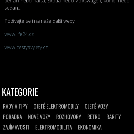
benzín nebo nafta, Škoda nebo Volkswagen, kombi nebo
sedan…
Podívejte se i na naše další weby:
www.life24.cz
www.cestyavylety.cz
KATEGORIE
RADY A TIPY
OJETÉ ELEKTROMOBILY
OJETÉ VOZY
PORADNA
NOVÉ VOZY
ROZHOVORY
RETRO
RARITY
ZAJÍMAVOSTI
ELEKTROMOBILITA
EKONOMIKA