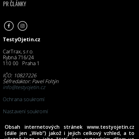
PR ČLÁNKY
TestyOjetin.cz
CarTrax, s.r.o.
Rybná 716/24
110 00 Praha 1
IČO: 10827226
Šéfredaktor: Pavel Foltýn
info@testyojetin.cz
Ochrana soukromí
Nastavení soukromí
Obsah internetových stránek www.testyojetin.cz
(dále jen „Web“) jakož i jejich celkový vzhled, a to