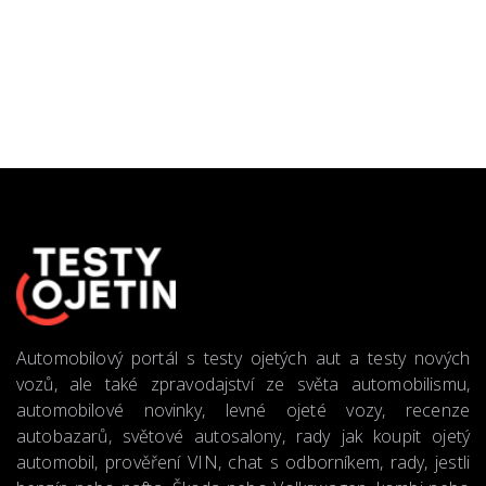
Automobilový portál s testy ojetých aut a testy nových
vozů, ale také zpravodajství ze světa automobilismu,
automobilové novinky, levné ojeté vozy, recenze
autobazarů, světové autosalony, rady jak koupit ojetý
automobil, prověření VIN, chat s odborníkem, rady, jestli