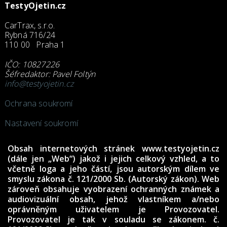
TestyOjetin.cz
CarTrax, s.r.o.
Rybná 716/24
110 00 Praha 1
IČO: 10827226
Šéfredaktor: Pavel Foltýn
info@testyojetin.cz
Ochrana soukromí
Nastavení soukromí
Obsah internetových stránek www.testyojetin.cz
(dále jen „Web“) jakož i jejich celkový vzhled, a to
včetně loga a jeho částí, jsou autorským dílem ve
smyslu zákona č. 121/2000 Sb. (Autorský zákon). Web
zároveň obsahuje vyobrazení ochranných známek a
audiovizuální obsah, jehož vlastníkem a/nebo
oprávněným uživatelem je Provozovatel.
Provozovatel je tak v souladu se zákonem. č.