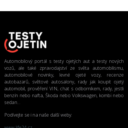
Automobilový portál s testy ojetých aut a testy nových
vozů, ale také zpravodajství ze světa automobilismu,
automobilové novinky, levné ojeté vozy, recenze
autobazarů, světové autosalony, rady jak koupit ojetý
automobil, prověření VIN, chat s odborníkem, rady, jestli
benzín nebo nafta, Škoda nebo Volkswagen, kombi nebo
sedan…
Podívejte se i na naše další weby:
www.life24.cz