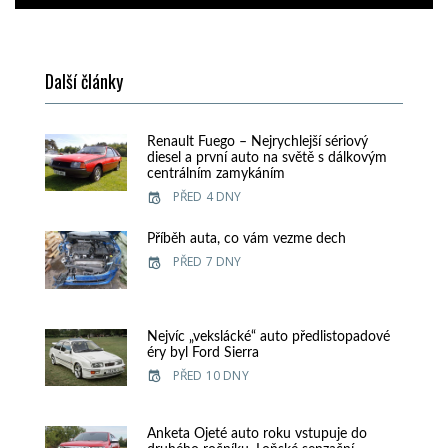
Další články
Renault Fuego – Nejrychlejší sériový
diesel a první auto na světě s dálkovým
centrálním zamykáním
PŘED 4 DNY
Příběh auta, co vám vezme dech
PŘED 7 DNY
Nejvíc „vekslácké“ auto předlistopadové
éry byl Ford Sierra
PŘED 10 DNY
Anketa Ojeté auto roku vstupuje do