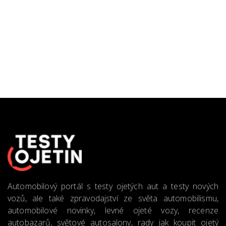
Automobilový portál s testy ojetých aut a testy nových
vozů, ale také zpravodajství ze světa automobilismu,
automobilové novinky, levné ojeté vozy, recenze
autobazarů, světové autosalony, rady jak koupit ojetý