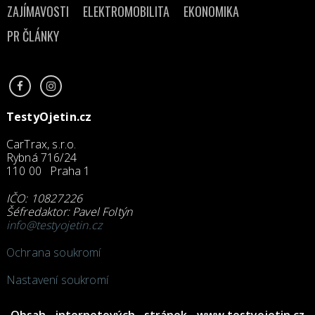
ZAJÍMAVOSTI
ELEKTROMOBILITA
EKONOMIKA
PR ČLÁNKY
TestyOjetin.cz
CarTrax, s.r.o.
Rybná 716/24
110 00 Praha 1
IČO: 10827226
Šéfredaktor: Pavel Foltýn
info@testyojetin.cz
Ochrana soukromí
Nastavení soukromí