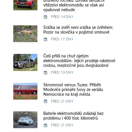
druhého ročníku. Loňské senzační
vítězství elektromobilu se však asi
opakovat nebude
PŘED 14 DNY
Srážka se zvěří není srážka se zvířetem:
Pozor na slovíčka v pojistné smlouvě
PŘED 17 DNY
Češi přišli na chuť ojetým
elektromobilům. Jejich prodeje raketově
rostou, meziročně jsou dvojnásobné
PŘED 19 DNY
Skromnost versus Tuzex: Příběh
Moskviče primáře Sovy ze seriálu
Nemocnice na kraji města
PŘED 21 DNY
Baterie elektromobilů zvládají bez
problému i 400 tisíc kilometrů
PŘED 21 DNY