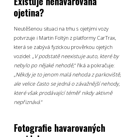
Existuje nehavarovaná
ojetina?
Neutěšenou situaci na trhu s ojetými vozy
potvrzuje i Martin Foltýn z platformy CarTrax,
která se zabývá fyzickou prověrkou ojetých
vozidel: „
V podstatě neexistuje auto, které by
nebylo po nějaké nehodě
,“ říká a pokračuje:
„
Někdy je to jenom malá nehoda z parkoviště,
ale velice často se jedná o závažnější nehody,
které však prodávající téměř nikdy aktivně
nepřiznává
.“
Fotografie havarovaných