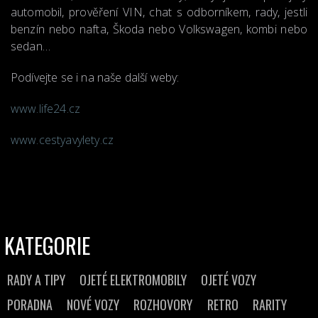
automobil, prověření VIN, chat s odborníkem, rady, jestli
benzín nebo nafta, Škoda nebo Volkswagen, kombi nebo
sedan…
Podívejte se i na naše další weby:
www.life24.cz
www.cestyavylety.cz
KATEGORIE
RADY A TIPY
OJETÉ ELEKTROMOBILY
OJETÉ VOZY
PORADNA
NOVÉ VOZY
ROZHOVORY
RETRO
RARITY