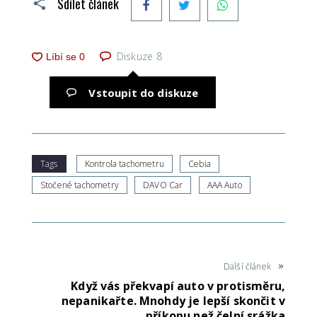
Sdílet článek
Diskuze
8
Vstoupit do diskuze
Tags
Kontrola tachometru
Cebia
Stočené tachometry
DAVO Car
AAA Auto
Další článek
Když vás překvapí auto v protisměru,
nepanikařte. Mnohdy je lepší skončit v
příkopu než čelní srážka