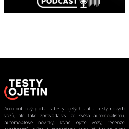
Automobilový portál s testy ojetých aut a testy nových
vozů, ale také zpravodajství ze světa automobilismu,
automobilové novinky, levné ojeté vozy, recenze