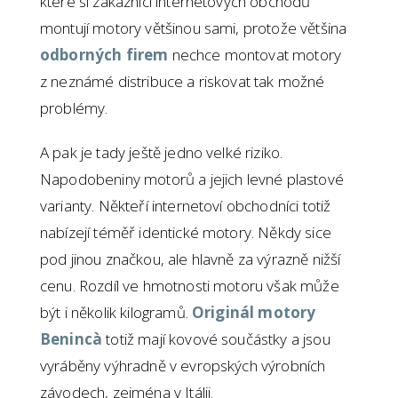
které si zákazníci internetových obchodů
montují motory většinou sami, protože většina
odborných firem
nechce montovat motory
z neznámé distribuce a riskovat tak možné
problémy.
A pak je tady ještě jedno velké riziko.
Napodobeniny motorů a jejich levné plastové
varianty. Někteří internetoví obchodníci totiž
nabízejí téměř identické motory. Někdy sice
pod jinou značkou, ale hlavně za výrazně nižší
cenu. Rozdíl ve hmotnosti motoru však může
být i několik kilogramů.
Originál motory
Benincà
totiž mají kovové součástky a jsou
vyráběny výhradně v evropských výrobních
závodech, zejména v Itálii.