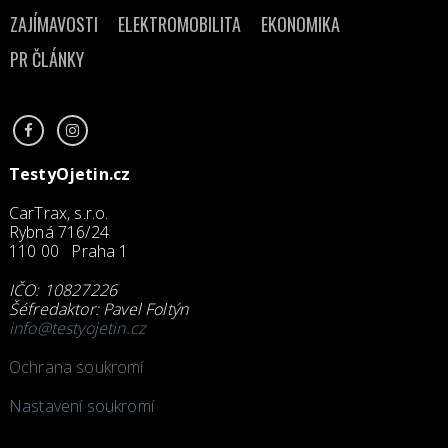
ZAJÍMAVOSTI
ELEKTROMOBILITA
EKONOMIKA
PR ČLÁNKY
TestyOjetin.cz
CarTrax, s.r.o.
Rybná 716/24
110 00 Praha 1
IČO: 10827226
Šéfredaktor: Pavel Foltýn
info@testyojetin.cz
Ochrana soukromí
Nastavení soukromí