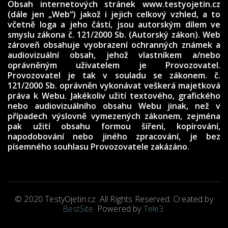
Obsah internetových stránek www.testyojetin.cz
(dále jen „Web“) jakož i jejich celkový vzhled, a to
včetně loga a jeho částí, jsou autorským dílem ve
smyslu zákona č. 121/2000 Sb. (Autorský zákon). Web
zároveň obsahuje vyobrazení ochranných známek a
audiovizuální obsah, jehož vlastníkem a/nebo
oprávněným uživatelem je Provozovatel.
Provozovatel je tak v souladu se zákonem. č.
121/2000 Sb. oprávněn vykonávat veškerá majetková
práva k Webu. Jakékoliv užití textového, grafického
nebo audiovizuálního obsahu Webu jinak, než v
případech výslovně vymezených zákonem, zejména
pak užití obsahu formou šíření, kopírování,
napodobování nebo jiného zpracování, je bez
písemného souhlasu Provozovatele zakázáno.
© 2020 TestyOjetin.cz. All Rights Reserved. Created by
BestSite
. Powered by
Tele3
.