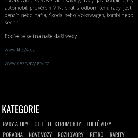
autobazarů, světové autosalony, rady jak koupit ojetý
automobil, prověření VIN, chat s odborníkem, rady, jestli
benzín nebo nafta, Škoda nebo Volkswagen, kombi nebo
sedan…
Podívejte se i na naše další weby:
www.life24.cz
www.cestyavylety.cz
KATEGORIE
RADY A TIPY
OJETÉ ELEKTROMOBILY
OJETÉ VOZY
PORADNA
NOVÉ VOZY
ROZHOVORY
RETRO
RARITY