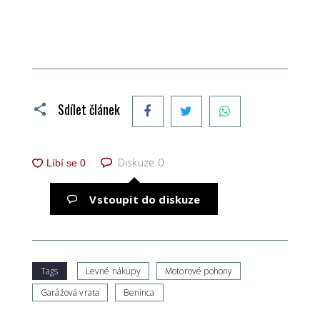
Facebook
Twitter
WhatsApp
Sdílet článek
Diskuze
0
Vstoupit do diskuze
Tags
Levné nákupy
Motorové pohony
Garážová vrata
Beninca