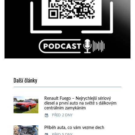
Další články
Renault Fuego – Nejrychlejší sériový
diesel a první auto na světě s dálkovým
centrálním zamykáním
PŘED 2 DNY
Příběh auta, co vám vezme dech
PŘED 5 DNY