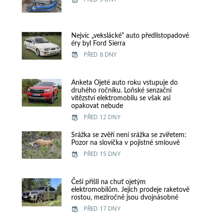
Nejvíc „vekslácké“ auto předlistopadové
éry byl Ford Sierra
PŘED 8 DNY
Anketa Ojeté auto roku vstupuje do
druhého ročníku. Loňské senzační
vítězství elektromobilu se však asi
opakovat nebude
PŘED 12 DNY
Srážka se zvěří není srážka se zvířetem:
Pozor na slovíčka v pojistné smlouvě
PŘED 15 DNY
Češi přišli na chuť ojetým
elektromobilům. Jejich prodeje raketově
rostou, meziročně jsou dvojnásobné
PŘED 17 DNY