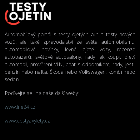
Automobilový portál s testy ojetých aut a testy nových
vozů, ale také zpravodajství ze světa automobilismu,
automobilové novinky, levné ojeté vozy, recenze
autobazarů, světové autosalony, rady jak koupit ojetý
automobil, prověření VIN, chat s odborníkem, rady, jestli
benzín nebo nafta, Škoda nebo Volkswagen, kombi nebo
sedan…
Podívejte se i na naše další weby:
www.life24.cz
www.cestyavylety.cz