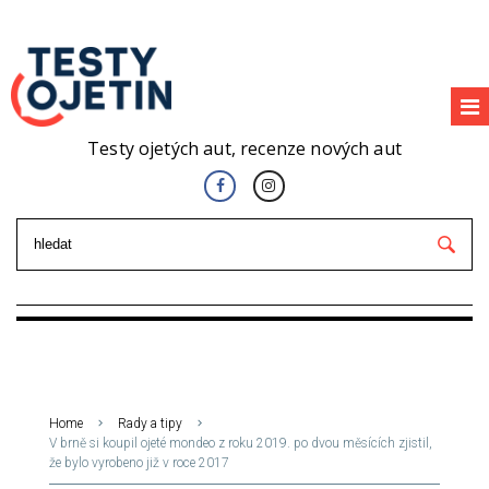
Testy ojetých aut, recenze nových aut
Home
Rady a tipy
V brně si koupil ojeté mondeo z roku 2019. po dvou měsících zjistil,
že bylo vyrobeno již v roce 2017