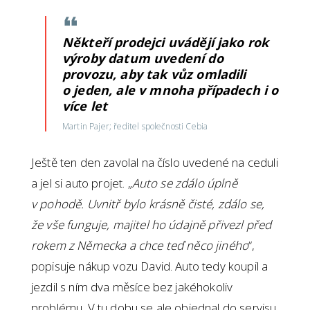
Někteří prodejci uvádějí jako rok
výroby datum uvedení do
provozu, aby tak vůz omladili
o jeden, ale v mnoha případech i o
více let
Martin Pajer; ředitel společnosti Cebia
Ještě ten den zavolal na číslo uvedené na ceduli
a jel si auto projet. „
Auto se zdálo úplně
v pohodě. Uvnitř bylo krásně čisté, zdálo se,
že vše funguje, majitel ho údajně přivezl před
rokem z Německa a chce teď něco jiného
“,
popisuje nákup vozu David. Auto tedy koupil a
jezdil s ním dva měsíce bez jakéhokoliv
problému. V tu dobu se ale objednal do servisu