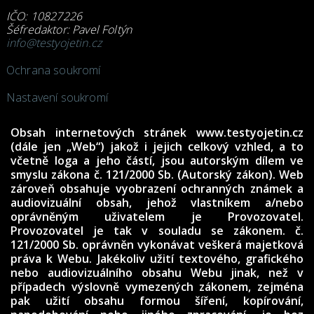
IČO: 10827226
Šéfredaktor: Pavel Foltýn
info@testyojetin.cz
Ochrana soukromí
Nastavení soukromí
Obsah internetových stránek www.testyojetin.cz
(dále jen „Web“) jakož i jejich celkový vzhled, a to
včetně loga a jeho částí, jsou autorským dílem ve
smyslu zákona č. 121/2000 Sb. (Autorský zákon). Web
zároveň obsahuje vyobrazení ochranných známek a
audiovizuální obsah, jehož vlastníkem a/nebo
oprávněným uživatelem je Provozovatel.
Provozovatel je tak v souladu se zákonem. č.
121/2000 Sb. oprávněn vykonávat veškerá majetková
práva k Webu. Jakékoliv užití textového, grafického
nebo audiovizuálního obsahu Webu jinak, než v
případech výslovně vymezených zákonem, zejména
pak užití obsahu formou šíření, kopírování,