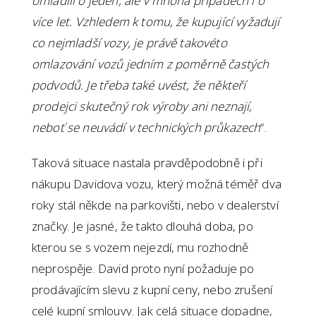
omladili o jeden, ale v mnoha případech i o
více let. Vzhledem k tomu, že kupující vyžadují
co nejmladší vozy, je právě takovéto
omlazování vozů jedním z poměrně častých
podvodů. Je třeba také uvést, že někteří
prodejci skutečný rok výroby ani neznají,
neboť se neuvádí v technických průkazech
“.
Taková situace nastala pravděpodobně i při
nákupu Davidova vozu, který možná téměř dva
roky stál někde na parkovišti, nebo v dealerství
značky. Je jasné, že takto dlouhá doba, po
kterou se s vozem nejezdí, mu rozhodně
neprospěje. David proto nyní požaduje po
prodávajícím slevu z kupní ceny, nebo zrušení
celé kupní smlouvy. Jak celá situace dopadne,