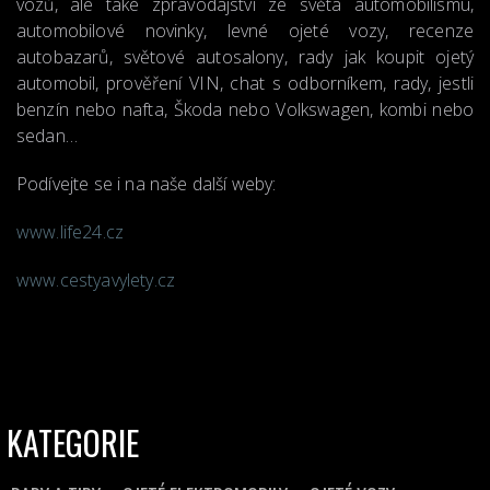
vozů, ale také zpravodajství ze světa automobilismu,
automobilové novinky, levné ojeté vozy, recenze
autobazarů, světové autosalony, rady jak koupit ojetý
automobil, prověření VIN, chat s odborníkem, rady, jestli
benzín nebo nafta, Škoda nebo Volkswagen, kombi nebo
sedan…
Podívejte se i na naše další weby:
www.life24.cz
www.cestyavylety.cz
KATEGORIE