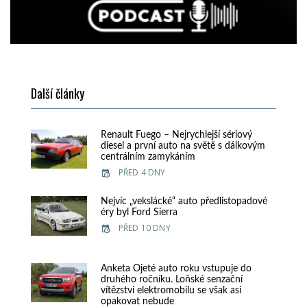
Další články
Renault Fuego – Nejrychlejší sériový
diesel a první auto na světě s dálkovým
centrálním zamykáním
PŘED 4 DNY
Nejvíc „vekslácké“ auto předlistopadové
éry byl Ford Sierra
PŘED 10 DNY
Anketa Ojeté auto roku vstupuje do
druhého ročníku. Loňské senzační
vítězství elektromobilu se však asi
opakovat nebude