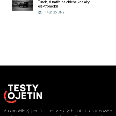
Turek, si natře na chleba kdejaký
elektromobil
PŘED 25 DNY
Automobilový portál s testy ojetých aut a testy nových