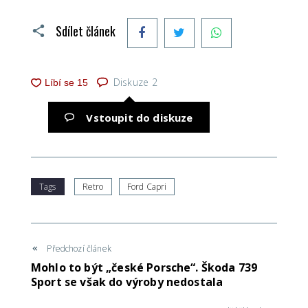
Facebook
Twitter
WhatsApp
Sdílet článek
Diskuze
2
Vstoupit do diskuze
Tags
Retro
Ford Capri
Předchozí článek
Mohlo to být „české Porsche“. Škoda 739
Sport se však do výroby nedostala