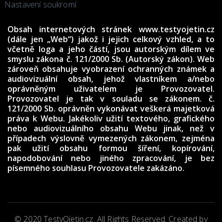
Nastavení soukromí
Obsah internetových stránek www.testyojetin.cz
(dále jen „Web“) jakož i jejich celkový vzhled, a to
včetně loga a jeho částí, jsou autorským dílem ve
smyslu zákona č. 121/2000 Sb. (Autorský zákon). Web
zároveň obsahuje vyobrazení ochranných známek a
audiovizuální obsah, jehož vlastníkem a/nebo
oprávněným uživatelem je Provozovatel.
Provozovatel je tak v souladu se zákonem. č.
121/2000 Sb. oprávněn vykonávat veškerá majetková
práva k Webu. Jakékoliv užití textového, grafického
nebo audiovizuálního obsahu Webu jinak, než v
případech výslovně vymezených zákonem, zejména
pak užití obsahu formou šíření, kopírování,
napodobování nebo jiného zpracování, je bez
písemného souhlasu Provozovatele zakázáno.
© 2020 TestyOjetin.cz. All Rights Reserved. Created by