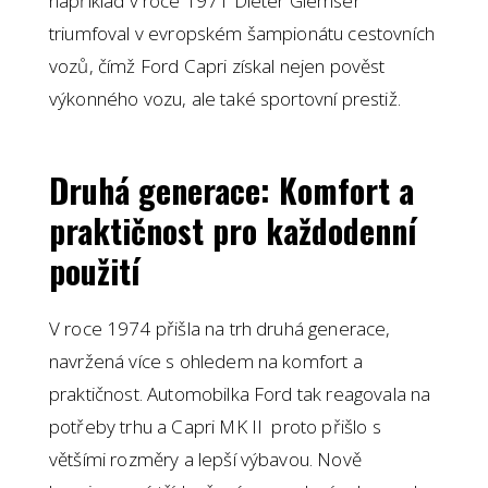
například v roce 1971 Dieter Glemser
triumfoval v evropském šampionátu cestovních
vozů, čímž Ford Capri získal nejen pověst
výkonného vozu, ale také sportovní prestiž.
Druhá generace: Komfort a
praktičnost pro každodenní
použití
V roce 1974 přišla na trh druhá generace,
navržená více s ohledem na komfort a
praktičnost. Automobilka Ford tak reagovala na
potřeby trhu a Capri MK II proto přišlo s
většími rozměry a lepší výbavou. Nově