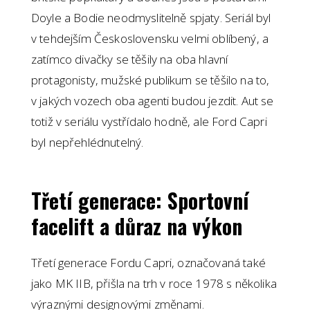
Doyle a Bodie neodmyslitelně spjaty. Seriál byl
v tehdejším Československu velmi oblíbený, a
zatímco divačky se těšily na oba hlavní
protagonisty, mužské publikum se těšilo na to,
v jakých vozech oba agenti budou jezdit. Aut se
totiž v seriálu vystřídalo hodně, ale Ford Capri
byl nepřehlédnutelný.
Třetí generace: Sportovní
facelift a důraz na výkon
Třetí generace Fordu Capri, označovaná také
jako MK IIB, přišla na trh v roce 1978 s několika
výraznými designovými změnami.