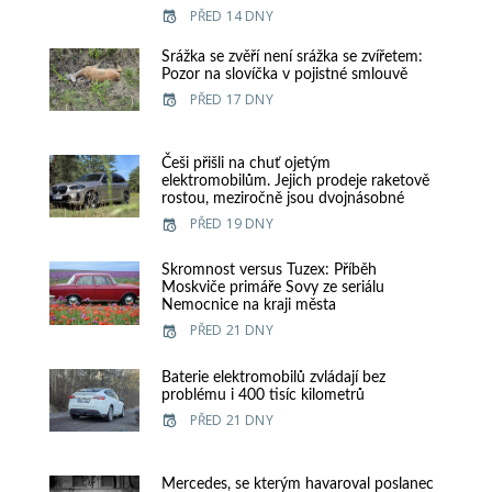
PŘED 14 DNY
Srážka se zvěří není srážka se zvířetem:
Pozor na slovíčka v pojistné smlouvě
PŘED 17 DNY
Češi přišli na chuť ojetým
elektromobilům. Jejich prodeje raketově
rostou, meziročně jsou dvojnásobné
PŘED 19 DNY
Skromnost versus Tuzex: Příběh
Moskviče primáře Sovy ze seriálu
Nemocnice na kraji města
PŘED 21 DNY
Baterie elektromobilů zvládají bez
problému i 400 tisíc kilometrů
PŘED 21 DNY
Mercedes, se kterým havaroval poslanec