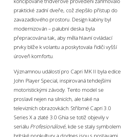
koncipované třídveřové provedení zahrnovalo
praktické zadní dveře, což zlepšilo přístup do
zavazadlového prostoru. Design kabiny byl
modernizován – palubní deska byla
přepracována tak, aby měla hlavní ovládací
prvky blíže k volantu a poskytovala řidiči vyšší
úroveň komfortu.
Významnou událostí pro Capri MK II byla edice
John Player Special, inspirovaná tehdejšími
motoristickými závody. Tento model se
proslavil nejen na silnicích, ale také na
televizních obrazovkách. Stříbrné Capri 3.0
Series X a zlaté 3.0 Ghia se totiž objevily v
seriálu
Profesionálové
, kde se staly symbolem
britské popkultury a dodnes jsou s postavami