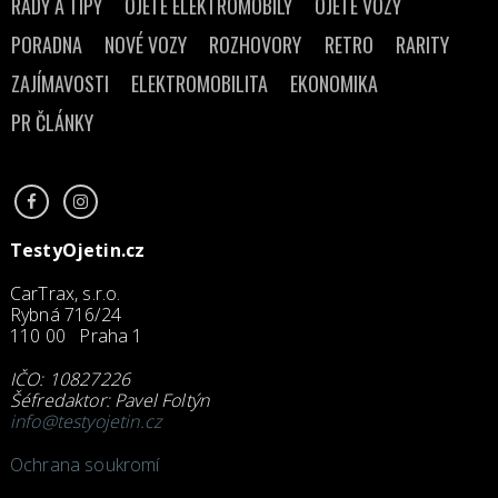
RADY A TIPY
OJETÉ ELEKTROMOBILY
OJETÉ VOZY
PORADNA
NOVÉ VOZY
ROZHOVORY
RETRO
RARITY
ZAJÍMAVOSTI
ELEKTROMOBILITA
EKONOMIKA
PR ČLÁNKY
TestyOjetin.cz
CarTrax, s.r.o.
Rybná 716/24
110 00 Praha 1
IČO: 10827226
Šéfredaktor: Pavel Foltýn
info@testyojetin.cz
Ochrana soukromí