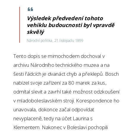
Výsledek předvedení tohoto
vehiklu budoucnosti byl vpravdě
skvělý
Národní politika, 21.listopadu 1899
Tento dopis se mimochodem dochoval v
archivu Národního technického muzea a na
šesti řádcích je dvanáct chyb a překlepů. Bosch
nabízel svoje zařízení za 80 marek za kus,
odmítal slevit a zavrhl také možnost odzkoušení
v mladoboleslavském stroji. Korespondence ho
unavovala, dokonce začal odpovídat
nevyplaceně, tedy na účet Laurina s
Klementem. Nakonec v Boleslavi pochopili