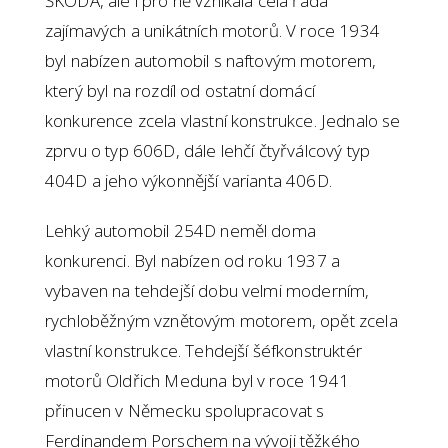
ŠKODA, ale i pro ně vznikala celá řada
zajímavých a unikátních motorů. V roce 1934
byl nabízen automobil s naftovým motorem,
který byl na rozdíl od ostatní domácí
konkurence zcela vlastní konstrukce. Jednalo se
zprvu o typ 606D, dále lehčí čtyřválcový typ
404D a jeho výkonnější varianta 406D.
Lehký automobil 254D neměl doma
konkurenci. Byl nabízen od roku 1937 a
vybaven na tehdejší dobu velmi moderním,
rychloběžným vznětovým motorem, opět zcela
vlastní konstrukce. Tehdejší šéfkonstruktér
motorů Oldřich Meduna byl v roce 1941
přinucen v Německu spolupracovat s
Ferdinandem Porschem na vývoji těžkého