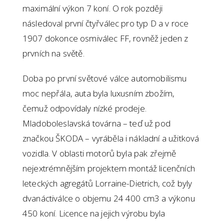
maximální výkon 7 koní. O rok později
následoval první čtyřválec pro typ D a v roce
1907 dokonce osmiválec FF, rovněž jeden z
prvních na světě.
Doba po první světové válce automobilismu
moc nepřála, auta byla luxusním zbožím,
čemuž odpovídaly nízké prodeje.
Mladoboleslavská továrna – teď už pod
značkou ŠKODA – vyráběla i nákladní a užitková
vozidla. V oblasti motorů byla pak zřejmě
nejextrémnějším projektem montáž licenčních
leteckých agregátů Lorraine-Dietrich, což byly
dvanáctiválce o objemu 24 400 cm3 a výkonu
450 koní. Licence na jejich výrobu byla