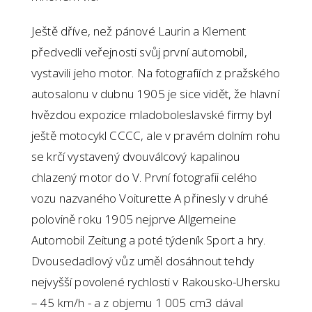
Ještě dříve, než pánové Laurin a Klement
předvedli veřejnosti svůj první automobil,
vystavili jeho motor. Na fotografiích z pražského
autosalonu v dubnu 1905 je sice vidět, že hlavní
hvězdou expozice mladoboleslavské firmy byl
ještě motocykl CCCC, ale v pravém dolním rohu
se krčí vystavený dvouválcový kapalinou
chlazený motor do V. První fotografii celého
vozu nazvaného Voiturette A přinesly v druhé
polovině roku 1905 nejprve Allgemeine
Automobil Zeitung a poté týdeník Sport a hry.
Dvousedadlový vůz uměl dosáhnout tehdy
nejvyšší povolené rychlosti v Rakousko-Uhersku
– 45 km/h - a z objemu 1 005 cm3 dával