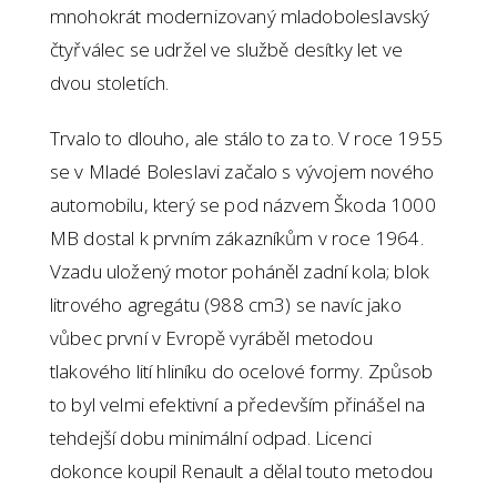
mnohokrát modernizovaný mladoboleslavský
čtyřválec se udržel ve službě desítky let ve
dvou stoletích.
Trvalo to dlouho, ale stálo to za to. V roce 1955
se v Mladé Boleslavi začalo s vývojem nového
automobilu, který se pod názvem Škoda 1000
MB dostal k prvním zákazníkům v roce 1964.
Vzadu uložený motor poháněl zadní kola; blok
litrového agregátu (988 cm3) se navíc jako
vůbec první v Evropě vyráběl metodou
tlakového lití hliníku do ocelové formy. Způsob
to byl velmi efektivní a především přinášel na
tehdejší dobu minimální odpad. Licenci
dokonce koupil Renault a dělal touto metodou