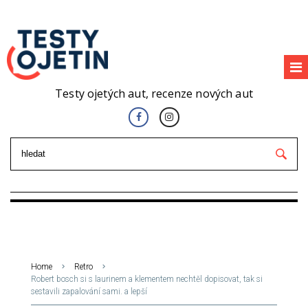
Testy ojetých aut, recenze nových aut
Home
Retro
Robert bosch si s laurinem a klementem nechtěl dopisovat, tak si
sestavili zapalování sami. a lepší