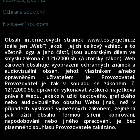
Ochrana soukromí
Nastavení soukromí
Obsah internetových stránek www.testyojetin.cz
(dále jen „Web“) jakož i jejich celkový vzhled, a to
včetně loga a jeho částí, jsou autorským dílem ve
smyslu zákona č. 121/2000 Sb. (Autorský zákon). Web
zároveň obsahuje vyobrazení ochranných známek a
audiovizuální obsah, jehož vlastníkem a/nebo
oprávněným uživatelem je Provozovatel.
Provozovatel je tak v souladu se zákonem. č.
121/2000 Sb. oprávněn vykonávat veškerá majetková
práva k Webu. Jakékoliv užití textového, grafického
nebo audiovizuálního obsahu Webu jinak, než v
případech výslovně vymezených zákonem, zejména
pak užití obsahu formou šíření, kopírování,
napodobování nebo jiného zpracování, je bez
písemného souhlasu Provozovatele zakázáno.