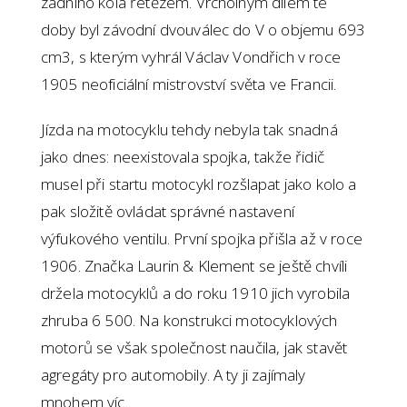
zadního kola řetězem. Vrcholným dílem té
doby byl závodní dvouválec do V o objemu 693
cm3, s kterým vyhrál Václav Vondřich v roce
1905 neoficiální mistrovství světa ve Francii.
Jízda na motocyklu tehdy nebyla tak snadná
jako dnes: neexistovala spojka, takže řidič
musel při startu motocykl rozšlapat jako kolo a
pak složitě ovládat správné nastavení
výfukového ventilu. První spojka přišla až v roce
1906. Značka Laurin & Klement se ještě chvíli
držela motocyklů a do roku 1910 jich vyrobila
zhruba 6 500. Na konstrukci motocyklových
motorů se však společnost naučila, jak stavět
agregáty pro automobily. A ty ji zajímaly
mnohem víc.