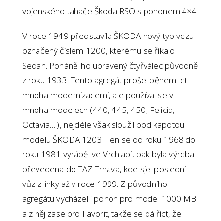
vojenského tahače Škoda RSO s pohonem 4×4.
V roce 1949 představila ŠKODA nový typ vozu
označený číslem 1200, kterému se říkalo
Sedan. Poháněl ho upravený čtyřválec původně
z roku 1933. Tento agregát prošel během let
mnoha modernizacemi, ale používal se v
mnoha modelech (440, 445, 450, Felicia,
Octavia….), nejdéle však sloužil pod kapotou
modelu ŠKODA 1203. Ten se od roku 1968 do
roku 1981 vyráběl ve Vrchlabí, pak byla výroba
převedena do TAZ Trnava, kde sjel poslední
vůz z linky až v roce 1999. Z původního
agregátu vycházel i pohon pro model 1000 MB
a z něj zase pro Favorit, takže se dá říct, že