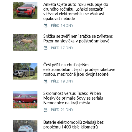
Anketa Ojeté auto roku vstupuje do
druhého ročníku. Loňské senzační
vítězství elektromobilu se však asi
opakovat nebude
PŘED 14 DNY
Srážka se zvěří není srážka se zvířetem:
Pozor na slovíčka v pojistné smlouvě
PŘED 17 DNY
Češi přišli na chuť ojetým
elektromobilům. Jejich prodeje raketově
rostou, meziročně jsou dvojnásobné
PŘED 19 DNY
Skromnost versus Tuzex: Příběh
Moskviče primáře Sovy ze seriálu
Nemocnice na kraji města
PŘED 21 DNY
Baterie elektromobilů zvládají bez
problému i 400 tisíc kilometrů