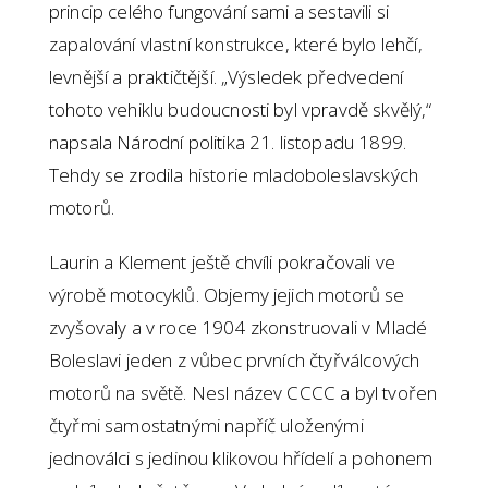
princip celého fungování sami a sestavili si
zapalování vlastní konstrukce, které bylo lehčí,
levnější a praktičtější. „Výsledek předvedení
tohoto vehiklu budoucnosti byl vpravdě skvělý,“
napsala Národní politika 21. listopadu 1899.
Tehdy se zrodila historie mladoboleslavských
motorů.
Laurin a Klement ještě chvíli pokračovali ve
výrobě motocyklů. Objemy jejich motorů se
zvyšovaly a v roce 1904 zkonstruovali v Mladé
Boleslavi jeden z vůbec prvních čtyřválcových
motorů na světě. Nesl název CCCC a byl tvořen
čtyřmi samostatnými napříč uloženými
jednoválci s jedinou klikovou hřídelí a pohonem