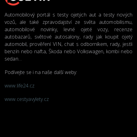
Automobilový portál s testy ojetých aut a testy nových
vozů, ale také zpravodajství ze světa automobilismu,
automobilové novinky, levné ojeté vozy, recenze
autobazarů, světové autosalony, rady jak koupit ojetý
automobil, prověření VIN, chat s odborníkem, rady, jestli
benzín nebo nafta, Škoda nebo Volkswagen, kombi nebo
sedan…
Podívejte se i na naše další weby:
www.life24.cz
www.cestyavylety.cz