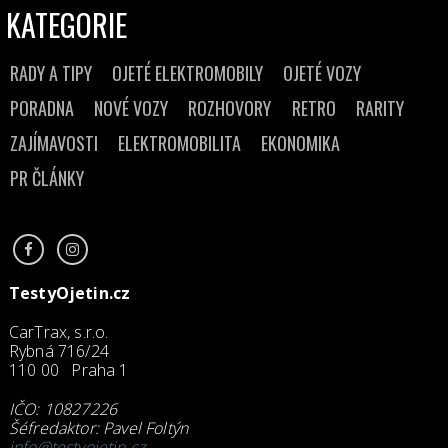
KATEGORIE
RADY A TIPY
OJETÉ ELEKTROMOBILY
OJETÉ VOZY
PORADNA
NOVÉ VOZY
ROZHOVORY
RETRO
RARITY
ZAJÍMAVOSTI
ELEKTROMOBILITA
EKONOMIKA
PR ČLÁNKY
TestyOjetin.cz
CarTrax, s.r.o.
Rybná 716/24
110 00 Praha 1
IČO: 10827226
Šéfredaktor: Pavel Foltýn
info@testyojetin.cz