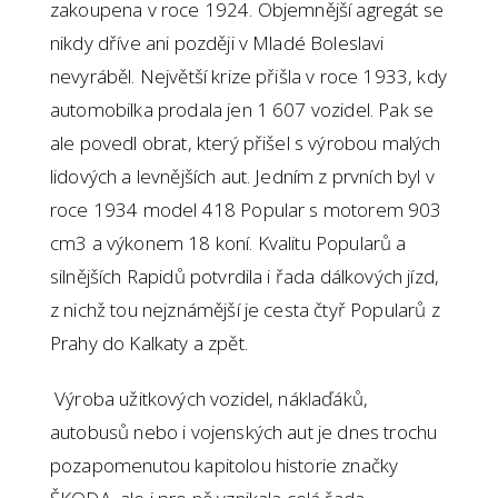
zakoupena v roce 1924. Objemnější agregát se
nikdy dříve ani později v Mladé Boleslavi
nevyráběl. Největší krize přišla v roce 1933, kdy
automobilka prodala jen 1 607 vozidel. Pak se
ale povedl obrat, který přišel s výrobou malých
lidových a levnějších aut. Jedním z prvních byl v
roce 1934 model 418 Popular s motorem 903
cm3 a výkonem 18 koní. Kvalitu Popularů a
silnějších Rapidů potvrdila i řada dálkových jízd,
z nichž tou nejznámější je cesta čtyř Popularů z
Prahy do Kalkaty a zpět.
Výroba užitkových vozidel, náklaďáků,
autobusů nebo i vojenských aut je dnes trochu
pozapomenutou kapitolou historie značky