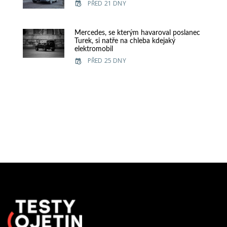
PŘED 21 DNY
Mercedes, se kterým havaroval poslanec
Turek, si natře na chleba kdejaký
elektromobil
PŘED 25 DNY