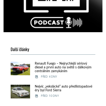
Další články
Renault Fuego – Nejrychlejší sériový
diesel a první auto na světě s dálkovým
centrálním zamykáním
PŘED 4 DNY
Nejvíc „vekslácké“ auto předlistopadové
éry byl Ford Sierra
PŘED 10 DNY