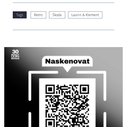
Tags
Retro
Škoda
Laurin & Klement