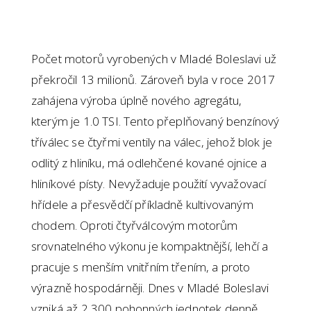
Počet motorů vyrobených v Mladé Boleslavi už
překročil 13 milionů. Zároveň byla v roce 2017
zahájena výroba úplně nového agregátu,
kterým je 1.0 TSI. Tento přeplňovaný benzínový
tříválec se čtyřmi ventily na válec, jehož blok je
odlitý z hliníku, má odlehčené kované ojnice a
hliníkové písty. Nevyžaduje použití vyvažovací
hřídele a přesvědčí příkladně kultivovaným
chodem. Oproti čtyřválcovým motorům
srovnatelného výkonu je kompaktnější, lehčí a
pracuje s menším vnitřním třením, a proto
výrazně hospodárněji. Dnes v Mladé Boleslavi
vzniká až 2 300 pohonných jednotek denně,