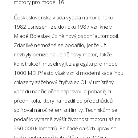
motory pro model 16.
Československá vláda vydala na konci roku
1982 usnesení, že do roku 1987 vznikne v
Mladé Boleslavi úplně nový osobní automobil.
Zdánlivě nemožné se podařilo, jenže už
nezbyly peníze na úplně nový motor, takže
konstruktéři museli vyjít z agregátu pro model
1000 MB. Přesto však vznikl moderní kapalinou
chlazený zážehový čtyřválec OHV umístěný
vpředu napříč před nápravou a pohánějící
přední kola, který na rozdíl od předchůdců
splňoval náročné emisní limity. Technikům se
podařilo výrazně zvýšit životnost motoru až na
250 000 kilometrů. Po řadě dalších úprav se
tento motor používal ještě v roce 2003 v