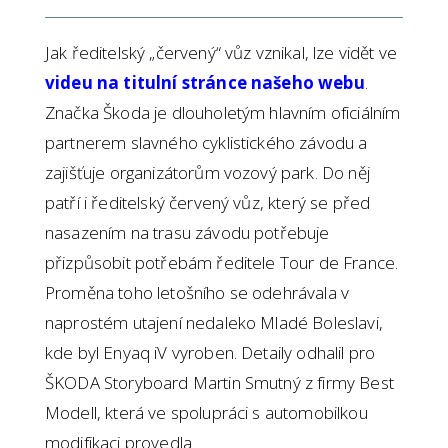
Jak ředitelský „červený“ vůz vznikal, lze vidět ve
videu na titulní stránce našeho webu
.
Značka Škoda je dlouholetým hlavním oficiálním
partnerem slavného cyklistického závodu a
zajišťuje organizátorům vozový park. Do něj
patří i ředitelský červený vůz, který se před
nasazením na trasu závodu potřebuje
přizpůsobit potřebám ředitele Tour de France.
Proměna toho letošního se odehrávala v
naprostém utajení nedaleko Mladé Boleslavi,
kde byl Enyaq iV vyroben. Detaily odhalil pro
ŠKODA Storyboard Martin Smutný z firmy Best
Modell, která ve spolupráci s automobilkou
modifikaci provedla.