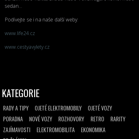
sedan…
Podívejte se i na naše další weby:
www.life24.cz
www.cestyavylety.cz
KATEGORIE
RADY A TIPY
OJETÉ ELEKTROMOBILY
OJETÉ VOZY
PORADNA
NOVÉ VOZY
ROZHOVORY
RETRO
RARITY
ZAJÍMAVOSTI
ELEKTROMOBILITA
EKONOMIKA