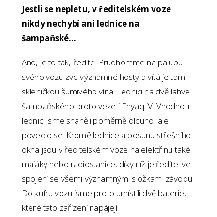
Jestli se nepletu, v ředitelském voze
nikdy nechybí ani lednice na
šampaňské…
Ano, je to tak, ředitel Prudhomme na palubu
svého vozu zve významné hosty a vítá je tam
skleničkou šumivého vína. Lednici na dvě lahve
šampaňského proto veze i Enyaq iV. Vhodnou
lednici jsme sháněli poměrně dlouho, ale
povedlo se. Kromě lednice a posunu střešního
okna jsou v ředitelském voze na elektřinu také
majáky nebo radiostanice, díky níž je ředitel ve
spojení se všemi významnými složkami závodu.
Do kufru vozu jsme proto umístili dvě baterie,
které tato zařízení napájejí.