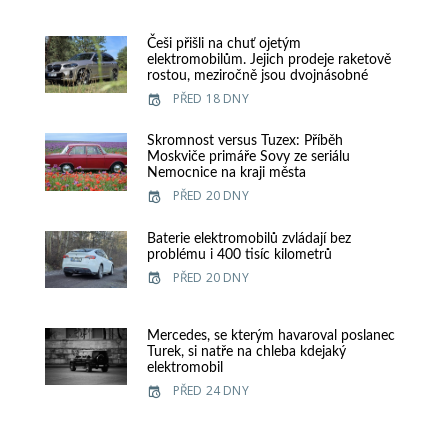
Češi přišli na chuť ojetým
elektromobilům. Jejich prodeje raketově
rostou, meziročně jsou dvojnásobné
PŘED 18 DNY
Skromnost versus Tuzex: Příběh
Moskviče primáře Sovy ze seriálu
Nemocnice na kraji města
PŘED 20 DNY
Baterie elektromobilů zvládají bez
problému i 400 tisíc kilometrů
PŘED 20 DNY
Mercedes, se kterým havaroval poslanec
Turek, si natře na chleba kdejaký
elektromobil
PŘED 24 DNY