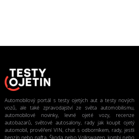
Automobilový portál s testy ojetých aut a testy nových
vozů, ale také zpravodajství ze světa automobilismu,
automobilové novinky, levné ojeté vozy, recenze
autobazarů, světové autosalony, rady jak koupit ojetý
automobil, prověření VIN, chat s odborníkem, rady, jestli
benzín nebo nafta, Škoda nebo Volkswagen, kombi nebo