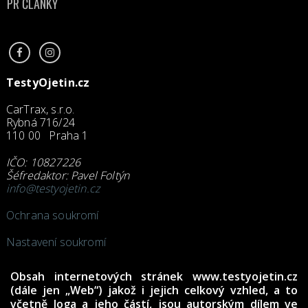
PR ČLÁNKY
TestyOjetin.cz
CarTrax, s.r.o.
Rybná 716/24
110 00 Praha 1
IČO: 10827226
Šéfredaktor: Pavel Foltýn
info@testyojetin.cz
Ochrana soukromí
Nastavení soukromí
Obsah internetových stránek www.testyojetin.cz
(dále jen „Web“) jakož i jejich celkový vzhled, a to
včetně loga a jeho částí, jsou autorským dílem ve