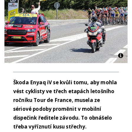
Škoda Enyaq iV se kvůli tomu, aby mohla
vést cyklisty ve třech etapách letošního
ročníku Tour de France, musela ze
sériové podoby proměnit v mobilní
dispečink ředitele závodu. To obnášelo
třeba vyříznutí kusu střechy.