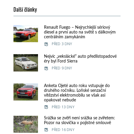
Další články
Renault Fuego – Nejrychlejší sériový
diesel a první auto na světě s dálkovým
centrálním zamykáním
PŘED 3 DNY
Nejvíc „vekslácké“ auto předlistopadové
éry byl Ford Sierra
PŘED 9 DNY
Anketa Ojeté auto roku vstupuje do
druhého ročníku. Loňské senzační
vítězství elektromobilu se však asi
opakovat nebude
PŘED 13 DNY
Srážka se zvěří není srážka se zvířetem:
Pozor na slovíčka v pojistné smlouvě
PŘED 16 DNY