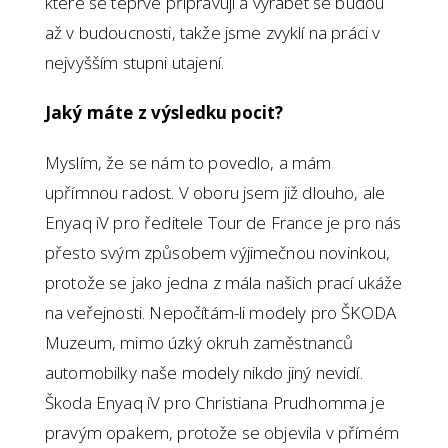
které se teprve připravují a vyrábět se budou
až v budoucnosti, takže jsme zvyklí na práci v
nejvyšším stupni utajení.
Jaký máte z výsledku pocit?
Myslím, že se nám to povedlo, a mám
upřímnou radost. V oboru jsem již dlouho, ale
Enyaq iV pro ředitele Tour de France je pro nás
přesto svým způsobem výjimečnou novinkou,
protože se jako jedna z mála našich prací ukáže
na veřejnosti. Nepočítám-li modely pro ŠKODA
Muzeum, mimo úzký okruh zaměstnanců
automobilky naše modely nikdo jiný nevidí.
Škoda Enyaq iV pro Christiana Prudhomma je
pravým opakem, protože se objevila v přímém