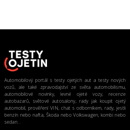
Automobilový portál s testy ojetých aut a testy nových
vozů, ale také zpravodajství ze světa automobilismu,
automobilové novinky, levné ojeté vozy, recenze
autobazarů, světové autosalony, rady jak koupit ojetý
automobil, prověření VIN, chat s odborníkem, rady, jestli
benzín nebo nafta, Škoda nebo Volkswagen, kombi nebo
sedan…