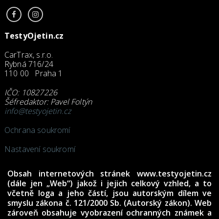
TestyOjetin.cz
CarTrax, s.r.o.
Rybná 716/24
110 00 Praha 1
IČO: 10827226
Šéfredaktor: Pavel Foltýn
info@testyojetin.cz
Ochrana soukromí
Nastavení soukromí
Obsah internetových stránek www.testyojetin.cz
(dále jen „Web“) jakož i jejich celkový vzhled, a to
včetně loga a jeho částí, jsou autorským dílem ve
smyslu zákona č. 121/2000 Sb. (Autorský zákon). Web
zároveň obsahuje vyobrazení ochranných známek a