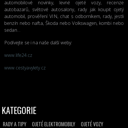
automobilové novinky, levné ojeté vozy, recenze
autobazarů, světové autosalony, rady jak koupit ojetý
automobil, prověření VIN, chat s odborníkem, rady, jestli
benzín nebo nafta, Škoda nebo Volkswagen, kombi nebo
sedan…
Podívejte se i na naše další weby:
www.life24.cz
www.cestyavylety.cz
KATEGORIE
RADY A TIPY
OJETÉ ELEKTROMOBILY
OJETÉ VOZY