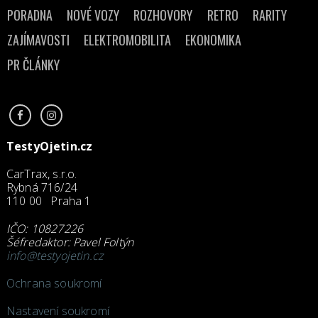
PORADNA
NOVÉ VOZY
ROZHOVORY
RETRO
RARITY
ZAJÍMAVOSTI
ELEKTROMOBILITA
EKONOMIKA
PR ČLÁNKY
TestyOjetin.cz
CarTrax, s.r.o.
Rybná 716/24
110 00 Praha 1
IČO: 10827226
Šéfredaktor: Pavel Foltýn
info@testyojetin.cz
Ochrana soukromí
Nastavení soukromí