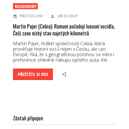
ROZHOVORY
PŘED 533 DNY
JIŘÍ SOUKUP
Martin Pajer (Cebia): Rumuni požadují luxusní vozidla,
Češi zase nízký stav najetých kilometrů
Martin Pajer, ředitel společnosti Cebia, která
prověřuje historii vozů nejen v Česku, ale i po
Evropě, říká, že s geografickou polohou se mění i
preference ohledně nákupu ojetého auta. Ale…
PŘEČTĚTE SI VÍCE
Zůstaň připojen