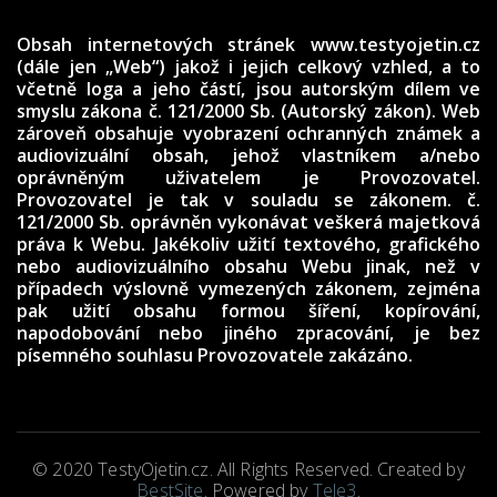
Obsah internetových stránek www.testyojetin.cz
(dále jen „Web“) jakož i jejich celkový vzhled, a to
včetně loga a jeho částí, jsou autorským dílem ve
smyslu zákona č. 121/2000 Sb. (Autorský zákon). Web
zároveň obsahuje vyobrazení ochranných známek a
audiovizuální obsah, jehož vlastníkem a/nebo
oprávněným uživatelem je Provozovatel.
Provozovatel je tak v souladu se zákonem. č.
121/2000 Sb. oprávněn vykonávat veškerá majetková
práva k Webu. Jakékoliv užití textového, grafického
nebo audiovizuálního obsahu Webu jinak, než v
případech výslovně vymezených zákonem, zejména
pak užití obsahu formou šíření, kopírování,
napodobování nebo jiného zpracování, je bez
písemného souhlasu Provozovatele zakázáno.
© 2020 TestyOjetin.cz. All Rights Reserved. Created by
BestSite
. Powered by
Tele3
.