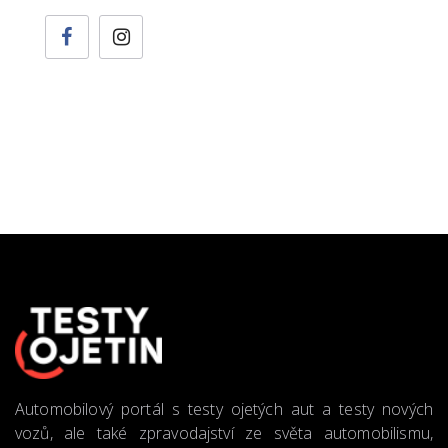
Automobilový portál s testy ojetých aut a testy nových
vozů, ale také zpravodajství ze světa automobilismu,