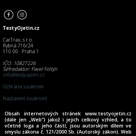
TestyOjetin.cz
CarTrax, s.r.o.
Rybná 716/24
110 00 Praha 1
IČO: 10827226
Šéfredaktor: Pavel Foltýn
info@testyojetin.cz
Ochrana soukromí
Nastavení soukromí
Obsah internetových stránek www.testyojetin.cz
(dále jen „Web“) jakož i jejich celkový vzhled, a to
včetně loga a jeho částí, jsou autorským dílem ve
smyslu zákona č. 121/2000 Sb. (Autorský zákon). Web