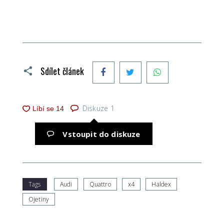
Facebook
Twitter
WhatsApp
Sdílet článek
Diskuze
1
Vstoupit do diskuze
Tags
Audi
Quattro
x4
Haldex
Ojetiny