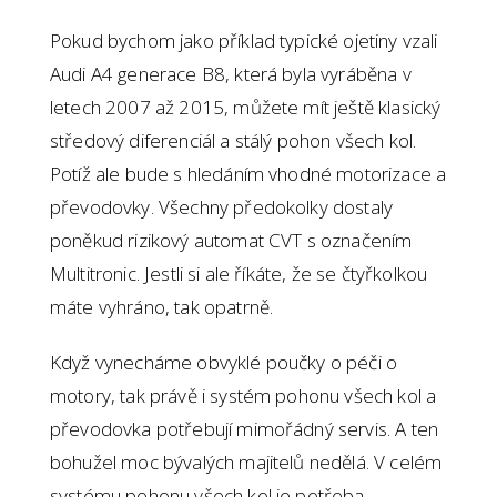
Pokud bychom jako příklad typické ojetiny vzali
Audi A4 generace B8, která byla vyráběna v
letech 2007 až 2015, můžete mít ještě klasický
středový diferenciál a stálý pohon všech kol.
Potíž ale bude s hledáním vhodné motorizace a
převodovky. Všechny předokolky dostaly
poněkud rizikový automat CVT s označením
Multitronic. Jestli si ale říkáte, že se čtyřkolkou
máte vyhráno, tak opatrně.
Když vynecháme obvyklé poučky o péči o
motory, tak právě i systém pohonu všech kol a
převodovka potřebují mimořádný servis. A ten
bohužel moc bývalých majitelů nedělá. V celém
systému pohonu všech kol je potřeba