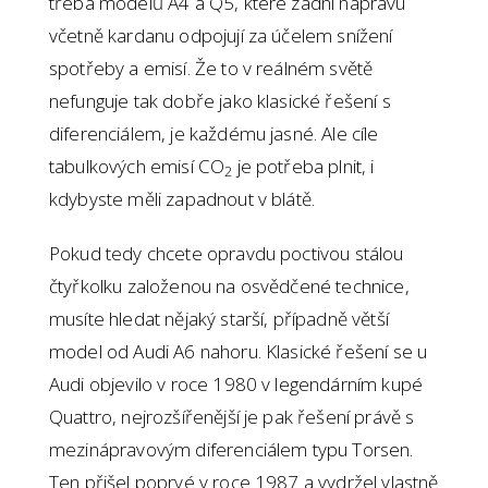
třeba modelů A4 a Q5, které zadní nápravu
včetně kardanu odpojují za účelem snížení
spotřeby a emisí. Že to v reálném světě
nefunguje tak dobře jako klasické řešení s
diferenciálem, je každému jasné. Ale cíle
tabulkových emisí CO
je potřeba plnit, i
2
kdybyste měli zapadnout v blátě.
Pokud tedy chcete opravdu poctivou stálou
čtyřkolku založenou na osvědčené technice,
musíte hledat nějaký starší, případně větší
model od Audi A6 nahoru. Klasické řešení se u
Audi objevilo v roce 1980 v legendárním kupé
Quattro, nejrozšířenější je pak řešení právě s
mezinápravovým diferenciálem typu Torsen.
Ten přišel poprvé v roce 1987 a vydržel vlastně