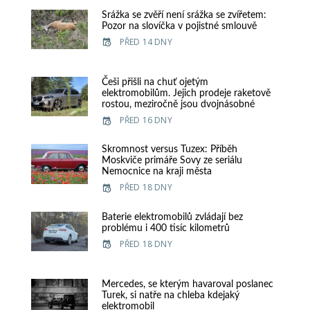
Srážka se zvěří není srážka se zvířetem:
Pozor na slovíčka v pojistné smlouvě
PŘED 14 DNY
Češi přišli na chuť ojetým
elektromobilům. Jejich prodeje raketově
rostou, meziročně jsou dvojnásobné
PŘED 16 DNY
Skromnost versus Tuzex: Příběh
Moskviče primáře Sovy ze seriálu
Nemocnice na kraji města
PŘED 18 DNY
Baterie elektromobilů zvládají bez
problému i 400 tisíc kilometrů
PŘED 18 DNY
Mercedes, se kterým havaroval poslanec
Turek, si natře na chleba kdejaký
elektromobil