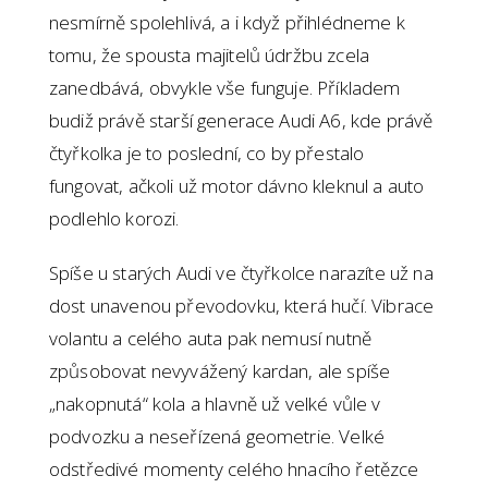
nesmírně spolehlivá, a i když přihlédneme k
tomu, že spousta majitelů údržbu zcela
zanedbává, obvykle vše funguje. Příkladem
budiž právě starší generace Audi A6, kde právě
čtyřkolka je to poslední, co by přestalo
fungovat, ačkoli už motor dávno kleknul a auto
podlehlo korozi.
Spíše u starých Audi ve čtyřkolce narazíte už na
dost unavenou převodovku, která hučí. Vibrace
volantu a celého auta pak nemusí nutně
způsobovat nevyvážený kardan, ale spíše
„nakopnutá“ kola a hlavně už velké vůle v
podvozku a neseřízená geometrie. Velké
odstředivé momenty celého hnacího řetězce