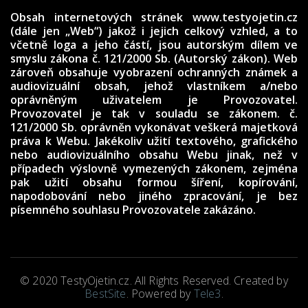
Obsah internetových stránek www.testyojetin.cz
(dále jen „Web“) jakož i jejich celkový vzhled, a to
včetně loga a jeho částí, jsou autorským dílem ve
smyslu zákona č. 121/2000 Sb. (Autorský zákon). Web
zároveň obsahuje vyobrazení ochranných známek a
audiovizuální obsah, jehož vlastníkem a/nebo
oprávněným uživatelem je Provozovatel.
Provozovatel je tak v souladu se zákonem. č.
121/2000 Sb. oprávněn vykonávat veškerá majetková
práva k Webu. Jakékoliv užití textového, grafického
nebo audiovizuálního obsahu Webu jinak, než v
případech výslovně vymezených zákonem, zejména
pak užití obsahu formou šíření, kopírování,
napodobování nebo jiného zpracování, je bez
písemného souhlasu Provozovatele zakázáno.
© 2020 TestyOjetin.cz. All Rights Reserved. Created by
BestSite
. Powered by
Tele3
.