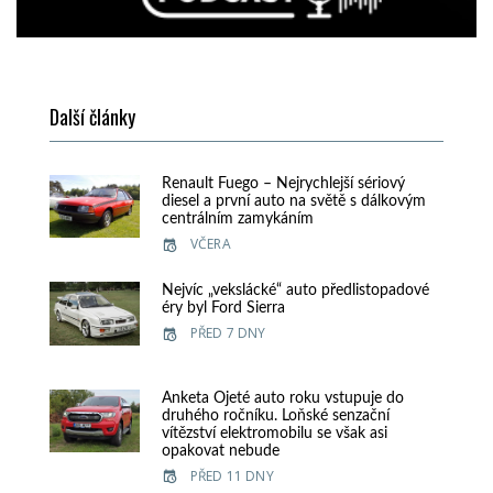
Další články
Renault Fuego – Nejrychlejší sériový
diesel a první auto na světě s dálkovým
centrálním zamykáním
VČERA
Nejvíc „vekslácké“ auto předlistopadové
éry byl Ford Sierra
PŘED 7 DNY
Anketa Ojeté auto roku vstupuje do
druhého ročníku. Loňské senzační
vítězství elektromobilu se však asi
opakovat nebude
PŘED 11 DNY