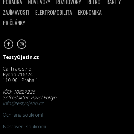
PORADNA
NOVÉ VOZY
ROZHOVORY
RETRO
RARITY
ZAJÍMAVOSTI
ELEKTROMOBILITA
EKONOMIKA
PR ČLÁNKY
TestyOjetin.cz
CarTrax, s.r.o.
Rybná 716/24
110 00 Praha 1
IČO: 10827226
Šéfredaktor: Pavel Foltýn
info@testyojetin.cz
Ochrana soukromí
Nastavení soukromí