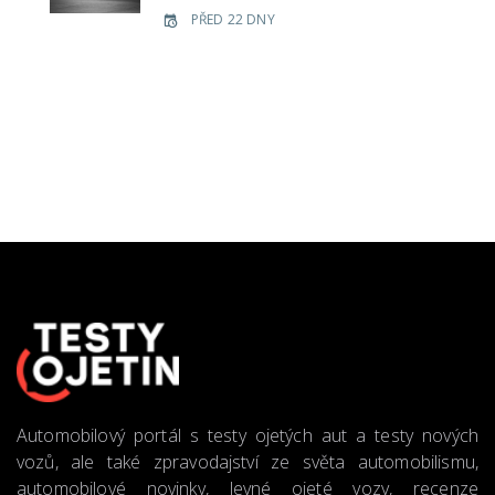
PŘED 22 DNY
Automobilový portál s testy ojetých aut a testy nových
vozů, ale také zpravodajství ze světa automobilismu,
automobilové novinky, levné ojeté vozy, recenze