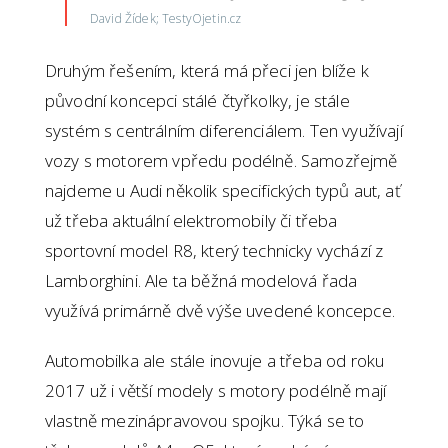
David Žídek; TestyOjetin.cz
Druhým řešením, která má přeci jen blíže k
původní koncepci stálé čtyřkolky, je stále
systém s centrálním diferenciálem. Ten využívají
vozy s motorem vpředu podélně. Samozřejmě
najdeme u Audi několik specifických typů aut, ať
už třeba aktuální elektromobily či třeba
sportovní model R8, který technicky vychází z
Lamborghini. Ale ta běžná modelová řada
využívá primárně dvě výše uvedené koncepce.
Automobilka ale stále inovuje a třeba od roku
2017 už i větší modely s motory podélně mají
vlastně mezinápravovou spojku. Týká se to