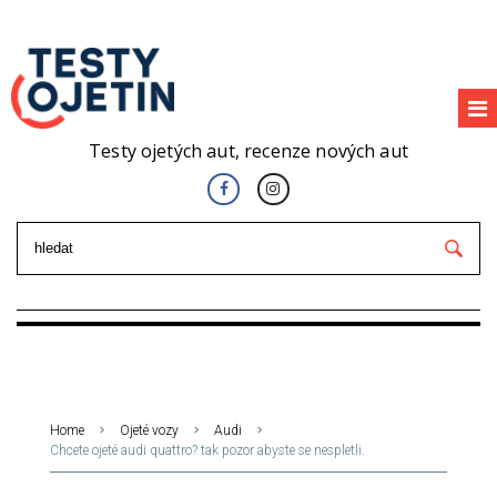
Testy ojetých aut, recenze nových aut
Home
Ojeté vozy
Audi
Chcete ojeté audi quattro? tak pozor abyste se nespletli.