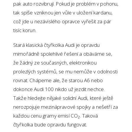
pak auto rozvibrují. Pokud je problém v pohonu,
tak spíše vzniknou jen vůle v uložení kardanu,
což jde u nezávislého opravce vyřešit za pár
tisíc korun.
Stará klasická čtyřkolka Audi je opravdu
mimořádně spolehlivé řešení a obáváme se,
že žádný ze současných, elektronikou
prolezlých systémů, se mu nemůže v odolnosti
rovnat. Chápeme ale, že starou A6 nebo
dokonce Audi 100 nikdo už jezdit nechce.
Takže hledejte nějaké solidní Audi, které ještě
nerozpojuje mezinápravové spojky a nešetří za
každou cenu gramy emisí CO
. Taková
2
čtyřkolka bude opravdu fungovat.