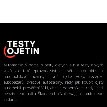
Automobilový portál s testy ojetých aut a testy nových
vozů, ale také zpravodajství ze světa automobilismu,
automobilové novinky, levné ojeté vozy, recenze
autobazarů, světové autosalony, rady jak koupit ojetý
automobil, prověření VIN, chat s odborníkem, rady, jestli
benzín nebo nafta, Škoda nebo Volkswagen, kombi nebo
sedan…