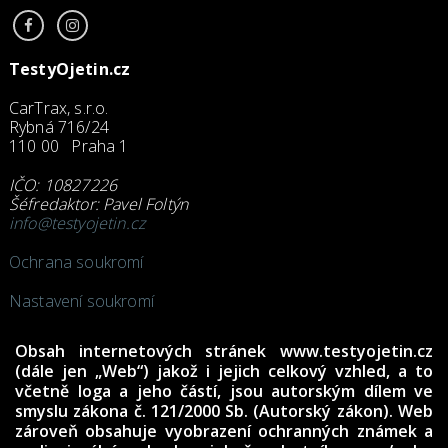
TestyOjetin.cz
CarTrax, s.r.o.
Rybná 716/24
110 00 Praha 1
IČO: 10827226
Šéfredaktor: Pavel Foltýn
info@testyojetin.cz
Ochrana soukromí
Nastavení soukromí
Obsah internetových stránek www.testyojetin.cz
(dále jen „Web“) jakož i jejich celkový vzhled, a to
včetně loga a jeho částí, jsou autorským dílem ve
smyslu zákona č. 121/2000 Sb. (Autorský zákon). Web
zároveň obsahuje vyobrazení ochranných známek a