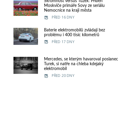
Skromnost versus Tuzex: Příběh
Moskviče primáře Sovy ze seriálu
Nemocnice na kraji města
PŘED 16 DNY
Baterie elektromobilů zvládají bez
problému i 400 tisíc kilometrů
PŘED 17 DNY
Mercedes, se kterým havaroval poslanec
Turek, si natře na chleba kdejaký
elektromobil
PŘED 20 DNY