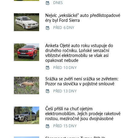
DNES
Nejvíc „vekslácké“ auto předlistopadové
éry byl Ford Sierra
PŘED 6 DNY
Anketa Ojeté auto roku vstupuje do
druhého ročníku. Loňské senzační
vítězství elektromobilu se však asi
opakovat nebude
PŘED 10 DNY
Srážka se zvěří není srážka se zvířetem:
Pozor na slovíčka v pojistné smlouvě
PŘED 13 DNY
Češi přišli na chuť ojetým
elektromobilům. Jejich prodeje raketově
rostou, meziročně jsou dvojnásobné
PŘED 15 DNY