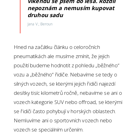
víkendu se psem do lesa. Rozdíl
nepoznám a nemusím kupovat
druhou sadu
Jana V.; Beroun
Hned na začátku článku o celoročních
pneumatikách ale musíme zmínit, že jejich
použití budeme hodnotit z pohledu „běžného“
vozu a „běžného“ řidiče. Nebavíme se tedy o
silných vozech, se kterými jejich řidiči najezdí
desítky tisíc kilometrů ročně, nebavíme se ani o
vozech kategorie SUV nebo offroad, se kterými
se řidiči často pohybují v horských oblastech.
Nemluvíme ani o sportovních vozech nebo
vozech se speciálním určením.