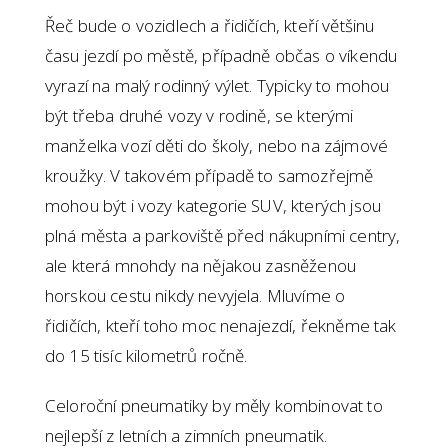
Řeč bude o vozidlech a řidičích, kteří většinu
času jezdí po městě, případně občas o víkendu
vyrazí na malý rodinný výlet. Typicky to mohou
být třeba druhé vozy v rodině, se kterými
manželka vozí děti do školy, nebo na zájmové
kroužky. V takovém případě to samozřejmě
mohou být i vozy kategorie SUV, kterých jsou
plná města a parkoviště před nákupními centry,
ale která mnohdy na nějakou zasněženou
horskou cestu nikdy nevyjela. Mluvíme o
řidičích, kteří toho moc nenajezdí, řekněme tak
do 15 tisíc kilometrů ročně.
Celoroční pneumatiky by měly kombinovat to
nejlepší z letních a zimních pneumatik.