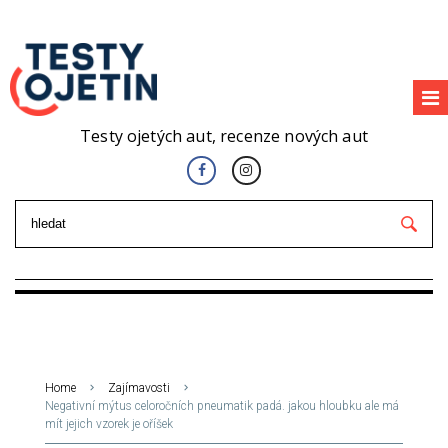
Testy ojetých aut, recenze nových aut
Home
Zajímavosti
Negativní mýtus celoročních pneumatik padá. jakou hloubku ale má
mít jejich vzorek je oříšek