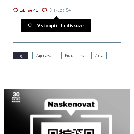
Diskuze
54
Vstoupit do diskuze
Tags
Zajímavosti
Pneumatiky
Zima