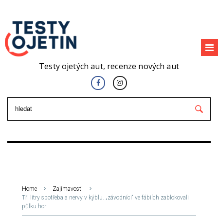
Testy ojetých aut, recenze nových aut
Home
Zajímavosti
Tři litry spotřeba a nervy v kýblu. „závodníci“ ve fábiích zablokovali
půlku hor