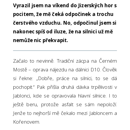
Vyrazil jsem na víkend do Jizerských hor s
pocitem, že mě čeká odpočinek a trochu
čerstvého vzduchu. No, odpočinul jsem si
nakonec spíš od iluze, že na silnici už mě
nemůže nic překvapit.
Začalo to nevinně. Tradiční zácpa na Černém
Mostě – oprava nájezdu na dálnici D10. Člověk
si řekne: „Dobře, práce na silnici, to se dá
pochopit.“ Pak přišla druhá dávka trpělivosti v
Jablonci, kde se opravovala hlavní silnice. I to
ještě beru, protože asfalt se sám nepoloží.
Jenže to nejhorší mě čekalo mezi Jabloncem a
Kořenovem.