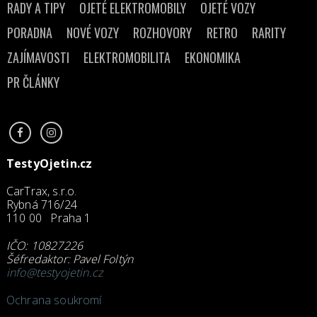
RADY A TIPY
OJETÉ ELEKTROMOBILY
OJETÉ VOZY
PORADNA
NOVÉ VOZY
ROZHOVORY
RETRO
RARITY
ZAJÍMAVOSTI
ELEKTROMOBILITA
EKONOMIKA
PR ČLÁNKY
TestyOjetin.cz
CarTrax, s.r.o.
Rybná 716/24
110 00 Praha 1
IČO: 10827226
Šéfredaktor: Pavel Foltýn
info@testyojetin.cz
Ochrana soukromí