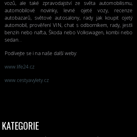
vozů, ale také zpravodajství ze světa automobilismu,
automobilové novinky, levné ojeté vozy, recenze
autobazarů, světové autosalony, rady jak koupit ojetý
automobil, prověření VIN, chat s odborníkem, rady, jestli
benzín nebo nafta, Škoda nebo Volkswagen, kombi nebo
sedan…
Podívejte se i na naše další weby:
www.life24.cz
www.cestyavylety.cz
KATEGORIE