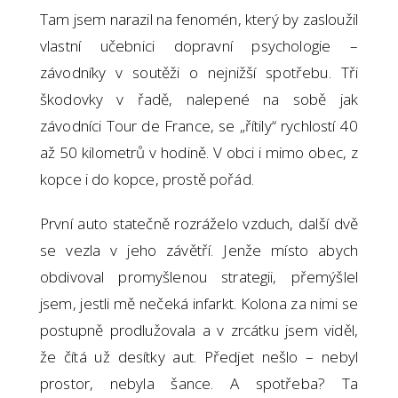
Tam jsem narazil na fenomén, který by zasloužil
vlastní učebnici dopravní psychologie –
závodníky v soutěži o nejnižší spotřebu. Tři
škodovky v řadě, nalepené na sobě jak
závodníci Tour de France, se „řítily“ rychlostí 40
až 50 kilometrů v hodině. V obci i mimo obec, z
kopce i do kopce, prostě pořád.
První auto statečně rozráželo vzduch, další dvě
se vezla v jeho závětří. Jenže místo abych
obdivoval promyšlenou strategii, přemýšlel
jsem, jestli mě nečeká infarkt. Kolona za nimi se
postupně prodlužovala a v zrcátku jsem viděl,
že čítá už desítky aut. Předjet nešlo – nebyl
prostor, nebyla šance. A spotřeba? Ta