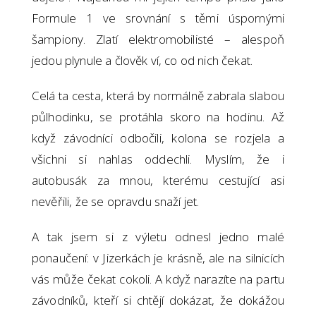
Formule 1 ve srovnání s těmi úspornými
šampiony. Zlatí elektromobilisté – alespoň
jedou plynule a člověk ví, co od nich čekat.
Celá ta cesta, která by normálně zabrala slabou
půlhodinku, se protáhla skoro na hodinu. Až
když závodníci odbočili, kolona se rozjela a
všichni si nahlas oddechli. Myslím, že i
autobusák za mnou, kterému cestující asi
nevěřili, že se opravdu snaží jet.
A tak jsem si z výletu odnesl jedno malé
ponaučení: v Jizerkách je krásně, ale na silnicích
vás může čekat cokoli. A když narazíte na partu
závodníků, kteří si chtějí dokázat, že dokážou