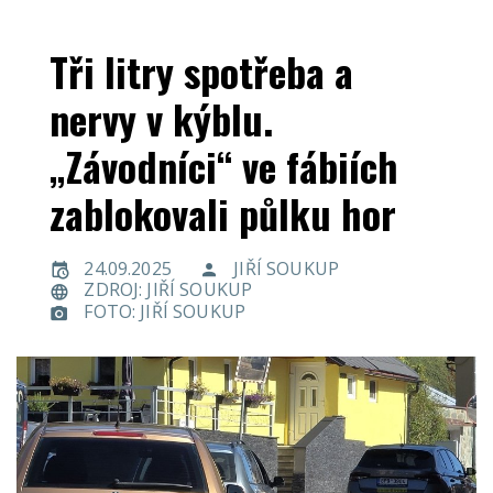
Tři litry spotřeba a
nervy v kýblu.
„Závodníci“ ve fábiích
zablokovali půlku hor
24.09.2025
JIŘÍ SOUKUP
ZDROJ: JIŘÍ SOUKUP
FOTO: JIŘÍ SOUKUP