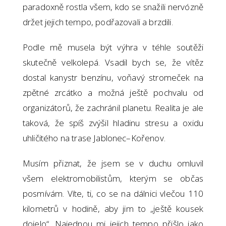
paradoxně rostla všem, kdo se snažili nervózně
držet jejich tempo, podřazovali a brzdili.
Podle mě musela být výhra v téhle soutěži
skutečně velkolepá. Vsadil bych se, že vítěz
dostal kanystr benzínu, voňavý stromeček na
zpětné zrcátko a možná ještě pochvalu od
organizátorů, že zachránil planetu. Realita je ale
taková, že spíš zvýšil hladinu stresu a oxidu
uhličitého na trase Jablonec–Kořenov.
Musím přiznat, že jsem se v duchu omluvil
všem elektromobilistům, kterým se občas
posmívám. Víte, ti, co se na dálnici vlečou 110
kilometrů v hodině, aby jim to „ještě kousek
dojelo“. Najednou mi jejich tempo přišlo jako