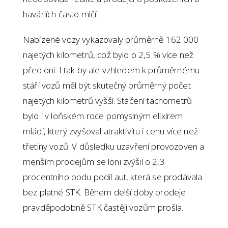
haváriích často mlčí.
Nabízené vozy vykazovaly průměrně 162 000
najetých kilometrů, což bylo o 2,5 % více než
předloni. I tak by ale vzhledem k průměrnému
stáří vozů měl být skutečný průměrný počet
najetých kilometrů vyšší. Stáčení tachometrů
bylo i v loňském roce pomyslným elixírem
mládí, který zvyšoval atraktivitu i cenu více než
třetiny vozů. V důsledku uzavření provozoven a
menším prodejům se loni zvýšil o 2,3
procentního bodu podíl aut, která se prodávala
bez platné STK. Během delší doby prodeje
pravděpodobně STK častěji vozům prošla.