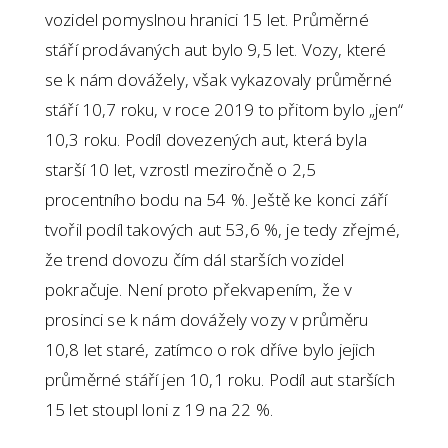
vozidel pomyslnou hranici 15 let. Průměrné
stáří prodávaných aut bylo 9,5 let. Vozy, které
se k nám dovážely, však vykazovaly průměrné
stáří 10,7 roku, v roce 2019 to přitom bylo „jen“
10,3 roku. Podíl dovezených aut, která byla
starší 10 let, vzrostl meziročně o 2,5
procentního bodu na 54 %. Ještě ke konci září
tvořil podíl takových aut 53,6 %, je tedy zřejmé,
že trend dovozu čím dál starších vozidel
pokračuje. Není proto překvapením, že v
prosinci se k nám dovážely vozy v průměru
10,8 let staré, zatímco o rok dříve bylo jejich
průměrné stáří jen 10,1 roku. Podíl aut starších
15 let stoupl loni z 19 na 22 %.