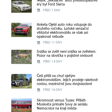
Nejvíc „vekslácké“ auto předlistopadové
éry byl Ford Sierra
PŘED 7 DNY
Anketa Ojeté auto roku vstupuje do
druhého ročníku. Loňské senzační
vítězství elektromobilu se však asi
opakovat nebude
PŘED 11 DNY
Srážka se zvěří není srážka se zvířetem:
Pozor na slovíčka v pojistné smlouvě
PŘED 14 DNY
Češi přišli na chuť ojetým
elektromobilům. Jejich prodeje raketově
rostou, meziročně jsou dvojnásobné
PŘED 16 DNY
Skromnost versus Tuzex: Příběh
Moskviče primáře Sovy ze seriálu
Nemocnice na kraji města