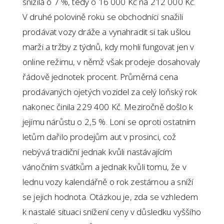
snížila o 7 %, tedy o 16 000 Kč na 212 000 Kč.
V druhé polovině roku se obchodníci snažili
prodávat vozy dráže a vynahradit si tak ušlou
marži a tržby z týdnů, kdy mohli fungovat jen v
online režimu, v němž však prodeje dosahovaly
řádově jednotek procent. Průměrná cena
prodávaných ojetých vozidel za celý loňský rok
nakonec činila 229 400 Kč. Meziročně došlo k
jejímu nárůstu o 2,5 %. Loni se oproti ostatním
letům dařilo prodejům aut v prosinci, což
nebývá tradiční jednak kvůli nastávajícím
vánočním svátkům a jednak kvůli tomu, že v
lednu vozy kalendářně o rok zestárnou a sníží
se jejich hodnota. Otázkou je, zda se vzhledem
k nastalé situaci snížení ceny v důsledku vyššího