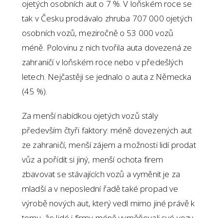
ojetých osobních aut o 7 %. V loňském roce se
tak v Česku prodávalo zhruba 707 000 ojetých
osobních vozů, meziročně o 53 000 vozů
méně. Polovinu z nich tvořila auta dovezená ze
zahraničí v loňském roce nebo v předešlých
letech. Nejčastěji se jednalo o auta z Německa
(45 %).
Za menší nabídkou ojetých vozů stály
především čtyři faktory: méně dovezených aut
ze zahraničí, menší zájem a možnosti lidí prodat
vůz a pořídit si jiný, menší ochota firem
zbavovat se stávajících vozů a vyměnit je za
mladší a v neposlední řadě také propad ve
výrobě nových aut, který vedl mimo jiné právě k
tomu, že lidé i firmy méně vyměňovali své vozy