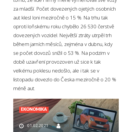
za mladší. Počet dovezených ojetých osobních
aut klesl loni meziročně o 15 %. Na trhu tak
oproti loňskému roku chybělo 26 530 čerstvě
dovezených vozidel. Největší ztráty utrpěl trh
během jarních měsíců, zejména v dubnu, kdy
se počet dovozů snížil o 53 %. Na podzim v
době uzavření provozoven už sice k tak
velkému poklesu nedošlo, ale i tak se v
listopadu dovezlo do Česka meziročně o 20 %
méně aut.
EKONOMIKA
01.02.2021
Jiří Soukup