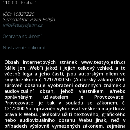
110 00 Praha 1
IČO: 10827226
Šéfredaktor: Pavel Foltýn
info@testyojetin.cz
Ochrana soukromí
Nastavení soukromí
Obsah internetových stránek www.testyojetin.cz
(dále jen „Web“) jakož i jejich celkový vzhled, a to
včetně loga a jeho částí, jsou autorským dílem ve
smyslu zákona č. 121/2000 Sb. (Autorský zákon). Web
zároveň obsahuje vyobrazení ochranných známek a
audiovizuální obsah, jehož vlastníkem a/nebo
oprávněným uživatelem je Provozovatel.
Provozovatel je tak v souladu se zákonem. č.
121/2000 Sb. oprávněn vykonávat veškerá majetková
práva k Webu. Jakékoliv užití textového, grafického
nebo audiovizuálního obsahu Webu jinak, než v
případech výslovně vymezených zákonem, zejména