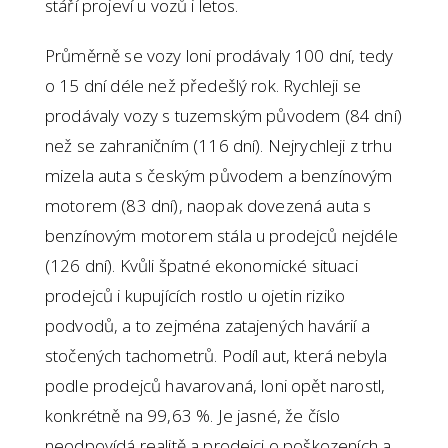
stáří projeví u vozů i letos.
Průměrně se vozy loni prodávaly 100 dní, tedy
o 15 dní déle než předešlý rok. Rychleji se
prodávaly vozy s tuzemským původem (84 dní)
než se zahraničním (116 dní). Nejrychleji z trhu
mizela auta s českým původem a benzínovým
motorem (83 dní), naopak dovezená auta s
benzínovým motorem stála u prodejců nejdéle
(126 dní). Kvůli špatné ekonomické situaci
prodejců i kupujících rostlo u ojetin riziko
podvodů, a to zejména zatajených havárií a
stočených tachometrů. Podíl aut, která nebyla
podle prodejců havarovaná, loni opět narostl,
konkrétně na 99,63 %. Je jasné, že číslo
neodpovídá realitě a prodejci o poškozeních a