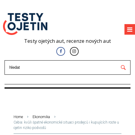
Testy ojetých aut, recenze nových aut
Home
Ekonomika
Cebia: kvůli špatné ekonomické situaci prodejců i kupujících roste u
ojetin riziko podvodů