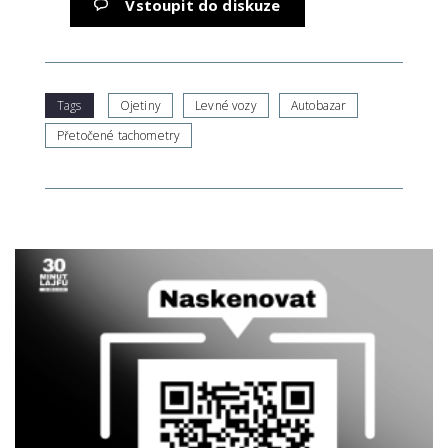
Vstoupit do diskuze
Tags
Ojetiny
Levné vozy
Autobazar
Přetočené tachometry