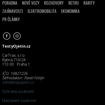
PORADNA
NOVÉ VOZY
ROZHOVORY
RETRO
RARITY
ZAJÍMAVOSTI
ELEKTROMOBILITA
EKONOMIKA
PR ČLÁNKY
TestyOjetin.cz
CarTrax, s.r.o.
Rybná 716/24
110 00 Praha 1
IČO: 10827226
Šéfredaktor: Pavel Foltýn
info@testyojetin.cz
Ochrana soukromí
Nastavení soukromí