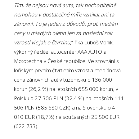
Tím, že nejsou nová auta, tak pochopitelně
nemohou v dostatečné míře vznikat ani ta
zánovní. To je jeden z důvodů, proč medián
ceny u mladých ojetin jen za poslední rok
vzrostl víc jak o čtvrtinu
,“ říká Luboš Vorlík,
výkonný ředitel autocenter AAA AUTO a
Mototechna v České republice. Ve srovnání s
loňským prvním čtvrtletím vzrostla mediánová
cena zánovních aut v tuzemsku o 136 000
korun (26,2 %) na letošních 655 000 korun, v
Polsku o 27 306 PLN (32,4 %) na letošních 111
506 PLN (585 680 CZK) a na Slovensku o 4
010 EUR (18,7%) na současných 25 500 EUR
(622 733).