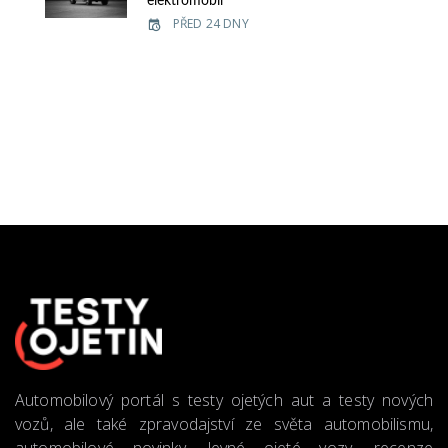
elektromobil
PŘED 24 DNY
Automobilový portál s testy ojetých aut a testy nových
vozů, ale také zpravodajství ze světa automobilismu,