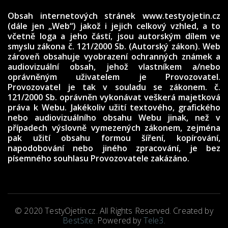
Obsah internetových stránek www.testyojetin.cz
(dále jen „Web“) jakož i jejich celkový vzhled, a to
včetně loga a jeho částí, jsou autorským dílem ve
smyslu zákona č. 121/2000 Sb. (Autorský zákon). Web
zároveň obsahuje vyobrazení ochranných známek a
audiovizuální obsah, jehož vlastníkem a/nebo
oprávněným uživatelem je Provozovatel.
Provozovatel je tak v souladu se zákonem. č.
121/2000 Sb. oprávněn vykonávat veškerá majetková
práva k Webu. Jakékoliv užití textového, grafického
nebo audiovizuálního obsahu Webu jinak, než v
případech výslovně vymezených zákonem, zejména
pak užití obsahu formou šíření, kopírování,
napodobování nebo jiného zpracování, je bez
písemného souhlasu Provozovatele zakázáno.
© 2020 TestyOjetin.cz. All Rights Reserved. Created by
BestSite
. Powered by
Tele3
.