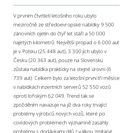
V prvním čtvrtletí letošního roku ubylo
meziročně ze středoevropské nabídky 9 500
zánovních ojetin do čtyř let stáří a 50 000
najetých kilometrů. Největší propad o 6 000 aut
je v Polsku (25 448 aut), 3 300 jich ubylo v
Česku (20 363 aut), pouze na Slovensku
zůstala nabídka prakticky na stejné úrovni (6
739 aut). Celkem bylo za letošní první tři měsíce
v nabídkách inzertních serverů 52 550 vozů
oproti loňským 62 049. Trend tak se
zpožděním navazuje na již dva roky trvající
problémy výrobců nových vozů, které po
covidových problémech významně zasáhly
problémy s dodávkami dílů z válkou zmítané