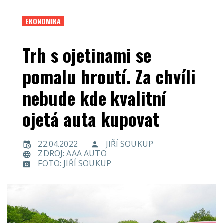
EKONOMIKA
Trh s ojetinami se
pomalu hroutí. Za chvíli
nebude kde kvalitní
ojetá auta kupovat
22.04.2022
JIŘÍ SOUKUP
ZDROJ: AAA AUTO
FOTO: JIŘÍ SOUKUP