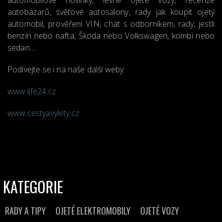
automobilové novinky, levné ojeté vozy, recenze
autobazarů, světové autosalony, rady jak koupit ojetý
automobil, prověření VIN, chat s odborníkem, rady, jestli
benzín nebo nafta, Škoda nebo Volkswagen, kombi nebo
sedan…
Podívejte se i na naše další weby:
www.life24.cz
www.cestyavylety.cz
KATEGORIE
RADY A TIPY
OJETÉ ELEKTROMOBILY
OJETÉ VOZY