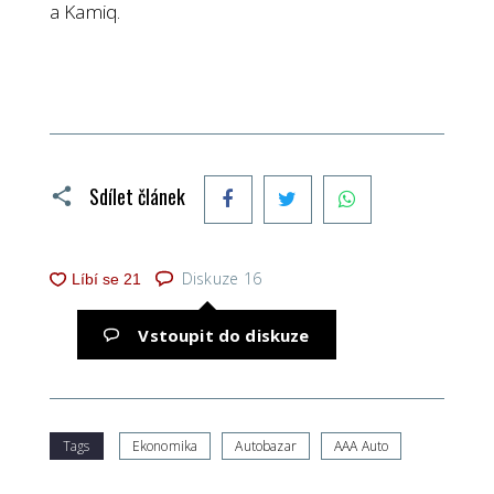
a Kamiq.
Facebook
Twitter
WhatsApp
Sdílet článek
Diskuze
16
Vstoupit do diskuze
Tags
Ekonomika
Autobazar
AAA Auto