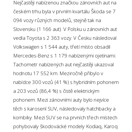
Nejčastěji nabízenou značkou zánovních aut na
českém trhu byla v prvním kvartálu Škoda se 7
094 vozy různých modelů, stejně tak na
Slovensku (1 166 aut). V Polsku u zánovních aut
vedla Toyota s 2 363 vozy. V Česku následoval
Volkswagen s 1 544 auty, třetí místo obsadil
Mercedes-Benz s 1 179 nabízenými ojetinami.
Tachometr nabízených aut nejčastěji ukazoval
hodnotu 17 552 km. Meziročně přibylo v
nabídce 300 vozů (41 %) s hybridním pohonem
a 203 vozů (86,4 %) s čistě elektrickým
pohonem. Mezi zánovními auty bylo nejvíce
těch s karoserií SUV, následovaly hatchbacky a
kombíky. Mezi SUV se na prvních třech místech
pohybovaly škodovácké modely Kodiaq, Karoq