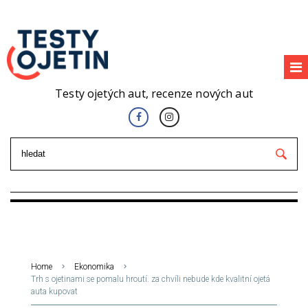
Testy ojetých aut, recenze nových aut
Home
Ekonomika
Trh s ojetinami se pomalu hroutí. za chvíli nebude kde kvalitní ojetá
auta kupovat