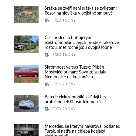
Srážka se zvěří není srážka se zvířetem:
Pozor na slovíčka v pojistné smlouvě
PŘED 16 DNY
Češi přišli na chuť ojetým
elektromobilům. Jejich prodeje raketově
rostou, meziročně jsou dvojnásobné
PŘED 18 DNY
Skromnost versus Tuzex: Příběh
Moskviče primáře Sovy ze seriálu
Nemocnice na kraji města
PŘED 20 DNY
Baterie elektromobilů zvládají bez
problému i 400 tisíc kilometrů
PŘED 20 DNY
Mercedes, se kterým havaroval poslanec
Turek, si natře na chleba kdejaký