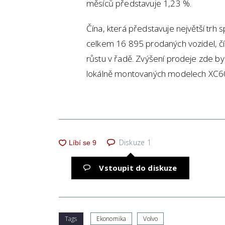
měsíců představuje 1,23 %.
Čína, která představuje největší trh s
celkem 16 895 prodaných vozidel, čí
růstu v řadě. Zvýšení prodeje zde 
lokálně montovaných modelech XC60
Diskuze
1
Vstoupit do diskuze
Tags
Ekonomika
Volvo