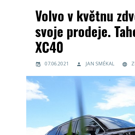
Volvo v květnu zdv
svoje prodeje. Ta
XC40
07.06.2021
JAN SMÉKAL
Z