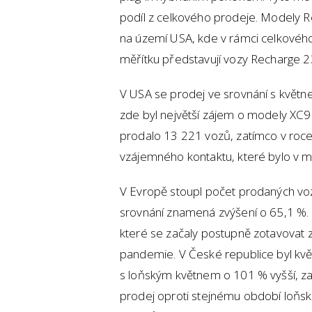
podíl z celkového prodeje. Modely Re
na území USA, kde v rámci celkového
měřítku představují vozy Recharge 
V USA se prodej ve srovnání s květn
zde byl největší zájem o modely XC
prodalo 13 221 vozů, zatímco v roce
vzájemného kontaktu, které bylo v 
V Evropě stoupl počet prodaných vo
srovnání znamená zvýšení o 65,1 %. 
které se začaly postupně zotavovat 
pandemie. V České republice byl kvě
s loňským květnem o 101 % vyšší, za
prodej oproti stejnému období loňské