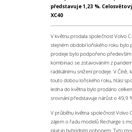
představuje 1,23 %. Celosvěto
XC40
V květnu prodala společnost Volvo 
stejném období loňského roku bylo p
prodeje bylo podpořeno především s
kombinaci se zotavováním z pandemi
radikálnímu snížení prodeje. V Číně,
touto dobou loňského roku, hlásí spo
ledna do května bylo prodáno celke
srovnání představuje nárůst o 49,9 
V průběhu května společnost Volvo C
zájem o řadu modelů Recharge s mož
plug-in hybridním pohonem. Tyto mod