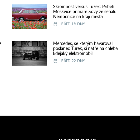
Skromnost versus Tuzex: Příběh
Moskviče primáře Sovy ze seriálu
Nemocnice na kraji města
PŘED 18 DNY
z
Mercedes, se kterým havaroval
poslanec Turek, si natře na chleba
kdejaký elektromobil
PŘED 22 DNY