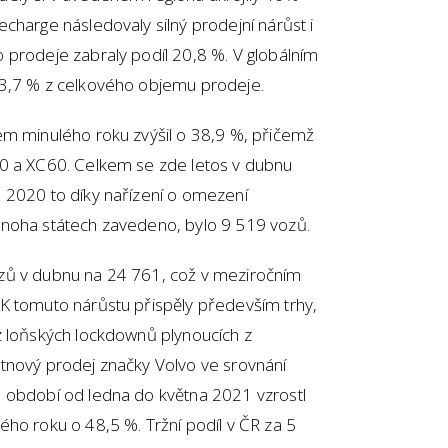
charge následovaly silný prodejní nárůst i
 prodeje zabraly podíl 20,8 %. V globálním
23,7 % z celkového objemu prodeje.
em minulého roku zvýšil o 38,9 %, přičemž
90 a XC60. Celkem se zde letos v dubnu
 2020 to díky nařízení o omezení
mnoha státech zavedeno, bylo 9 519 vozů.
zů v dubnu na 24 761, což v meziročním
K tomuto nárůstu přispěly především trhy,
z loňských lockdownů plynoucích z
tnový prodej značky Volvo ve srovnání
 období od ledna do května 2021 vzrostl
ho roku o 48,5 %. Tržní podíl v ČR za 5