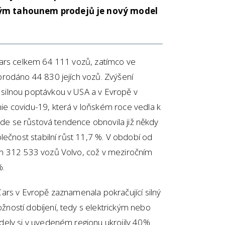
vým tahounem prodejů je nový model
Cars celkem 64 111 vozů, zatímco ve
rodáno 44 830 jejích vozů. Zvýšení
ilnou poptávkou v USA a v Evropě v
e covidu-19, která v loňském roce vedla k
 kde se růstová tendence obnovila již někdy
lečnost stabilní růst 11,7 %. V období od
m 312 533 vozů Volvo, což v meziročním
%.
ars v Evropě zaznamenala pokračující silný
ností dobíjení, tedy s elektrickým nebo
ely si v uvedeném regionu ukrojily 40%