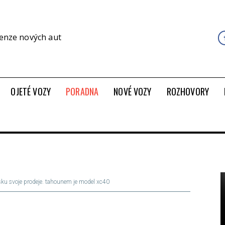
cenze nových aut
OJETÉ VOZY
PORADNA
NOVÉ VOZY
ROZHOVORY
sku svoje prodeje. tahounem je model xc40