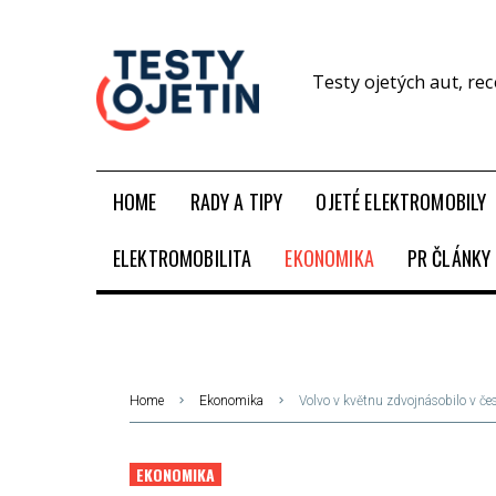
Testy ojetých aut, re
HOME
RADY A TIPY
OJETÉ ELEKTROMOBILY
ELEKTROMOBILITA
EKONOMIKA
PR ČLÁNKY
Home
Ekonomika
Volvo v květnu zdvojnásobilo v če
EKONOMIKA