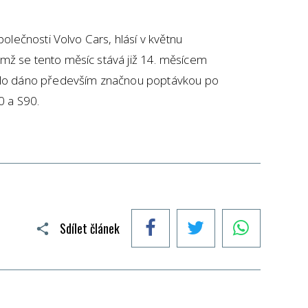
polečnosti Volvo Cars, hlásí v květnu
mž se tento měsíc stává již 14. měsícem
bylo dáno především značnou poptávkou po
 a S90.
Facebook
Twitter
WhatsApp
Sdílet článek