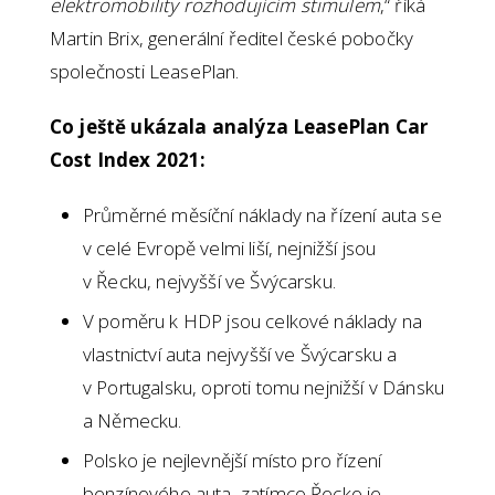
elektromobility rozhodujícím stimulem
,“ říká
Martin Brix, generální ředitel české pobočky
společnosti LeasePlan.
Co ještě ukázala analýza LeasePlan Car
Cost Index 2021:
Průměrné měsíční náklady na řízení auta se
v celé Evropě velmi liší, nejnižší jsou
v Řecku, nejvyšší ve Švýcarsku.
V poměru k HDP jsou celkové náklady na
vlastnictví auta nejvyšší ve Švýcarsku a
v Portugalsku, oproti tomu nejnižší v Dánsku
a Německu.
Polsko je nejlevnější místo pro řízení
benzínového auta, zatímco Řecko je