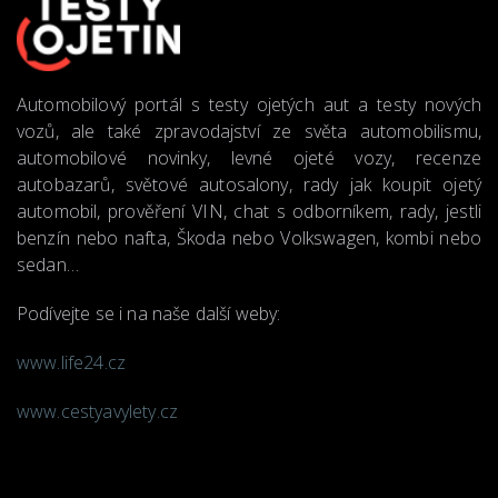
Automobilový portál s testy ojetých aut a testy nových
vozů, ale také zpravodajství ze světa automobilismu,
automobilové novinky, levné ojeté vozy, recenze
autobazarů, světové autosalony, rady jak koupit ojetý
automobil, prověření VIN, chat s odborníkem, rady, jestli
benzín nebo nafta, Škoda nebo Volkswagen, kombi nebo
sedan…
Podívejte se i na naše další weby:
www.life24.cz
www.cestyavylety.cz