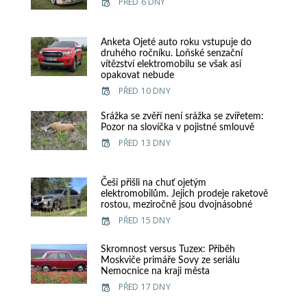
PŘED 6 DNY
Anketa Ojeté auto roku vstupuje do
druhého ročníku. Loňské senzační
vítězství elektromobilu se však asi
opakovat nebude
PŘED 10 DNY
Srážka se zvěří není srážka se zvířetem:
Pozor na slovíčka v pojistné smlouvě
PŘED 13 DNY
Češi přišli na chuť ojetým
elektromobilům. Jejich prodeje raketově
rostou, meziročně jsou dvojnásobné
PŘED 15 DNY
Skromnost versus Tuzex: Příběh
Moskviče primáře Sovy ze seriálu
Nemocnice na kraji města
PŘED 17 DNY