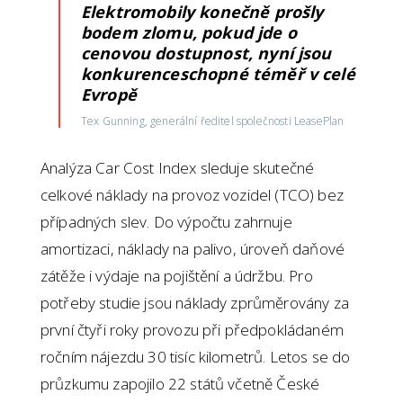
Elektromobily konečně prošly
bodem zlomu, pokud jde o
cenovou dostupnost, nyní jsou
konkurenceschopné téměř v celé
Evropě
Tex Gunning, generální ředitel společnosti LeasePlan
Analýza Car Cost Index sleduje skutečné
celkové náklady na provoz vozidel (TCO) bez
případných slev. Do výpočtu zahrnuje
amortizaci, náklady na palivo, úroveň daňové
zátěže i výdaje na pojištění a údržbu. Pro
potřeby studie jsou náklady zprůměrovány za
první čtyři roky provozu při předpokládaném
ročním nájezdu 30 tisíc kilometrů. Letos se do
průzkumu zapojilo 22 států včetně České