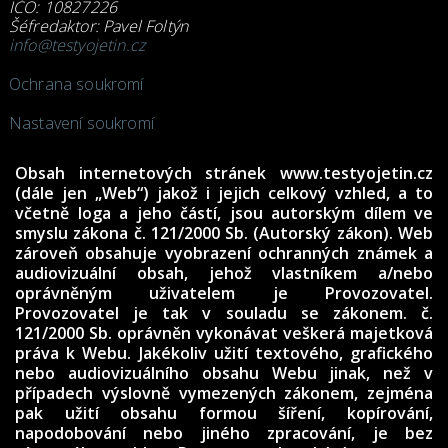
IČO: 10827226
Šéfredaktor: Pavel Foltýn
info@testyojetin.cz
Ochrana soukromí
Nastavení soukromí
Obsah internetových stránek www.testyojetin.cz
(dále jen „Web“) jakož i jejich celkový vzhled, a to
včetně loga a jeho částí, jsou autorským dílem ve
smyslu zákona č. 121/2000 Sb. (Autorský zákon). Web
zároveň obsahuje vyobrazení ochranných známek a
audiovizuální obsah, jehož vlastníkem a/nebo
oprávněným uživatelem je Provozovatel.
Provozovatel je tak v souladu se zákonem. č.
121/2000 Sb. oprávněn vykonávat veškerá majetková
práva k Webu. Jakékoliv užití textového, grafického
nebo audiovizuálního obsahu Webu jinak, než v
případech výslovně vymezených zákonem, zejména
pak užití obsahu formou šíření, kopírování,
napodobování nebo jiného zpracování, je bez