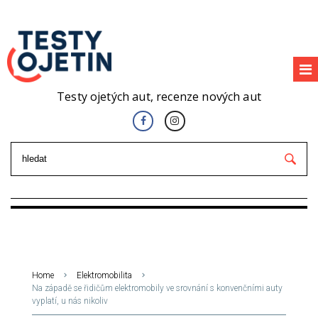
Testy ojetých aut, recenze nových aut
Home
Elektromobilita
Na západě se řidičům elektromobily ve srovnání s konvenčními auty
vyplatí, u nás nikoliv