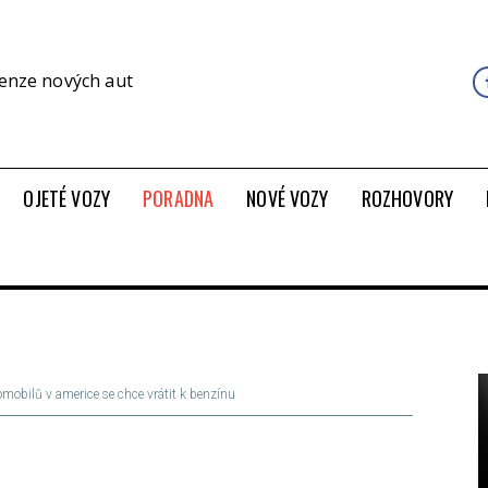
cenze nových aut
OJETÉ VOZY
PORADNA
NOVÉ VOZY
ROZHOVORY
omobilů v americe se chce vrátit k benzínu