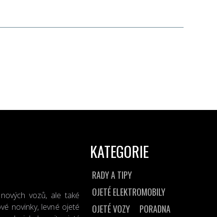
KATEGORIE
RADY A TIPY
OJETÉ ELEKTROMOBILY
 nových vozů, ale také
vé novinky, levné ojeté
OJETÉ VOZY
PORADNA