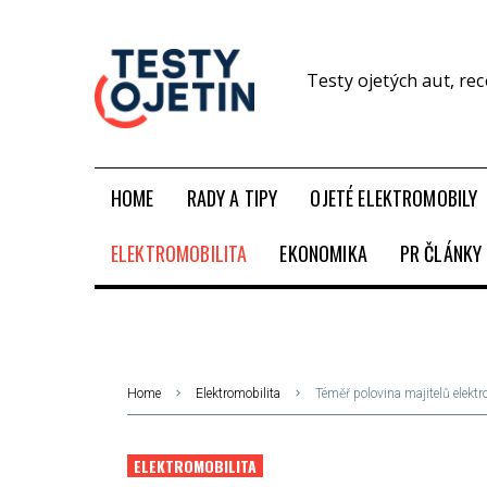
Testy ojetých aut, re
HOME
RADY A TIPY
OJETÉ ELEKTROMOBILY
ELEKTROMOBILITA
EKONOMIKA
PR ČLÁNKY
Home
Elektromobilita
Téměř polovina majitelů elektr
ELEKTROMOBILITA