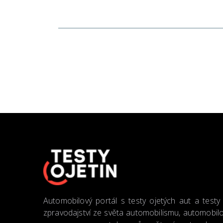
Automobilový portál s testy ojetých aut a testy
zpravodajství ze světa automobilismu, automobilo