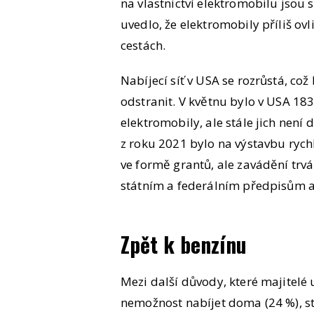
na vlastnictví elektromobilu jsou s
uvedlo, že elektromobily příliš ovl
cestách.
Nabíjecí síť v USA se rozrůstá, co
odstranit. V květnu bylo v USA 18
elektromobily, ale stále jich není
z roku 2021 bylo na výstavbu ryc
ve formě grantů, ale zavádění trv
státním a federálním předpisům a
Zpět k benzínu
Mezi další důvody, které majitelé u
nemožnost nabíjet doma (24 %), str