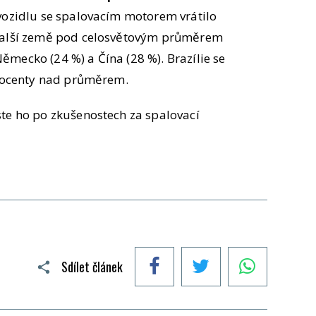
 vozidlu se spalovacím motorem vrátilo
 další země pod celosvětovým průměrem
 Německo (24 %) a Čína (28 %). Brazílie se
 procenty nad průměrem.
te ho po zkušenostech za spalovací
Facebook
Twitter
WhatsApp
Sdílet článek