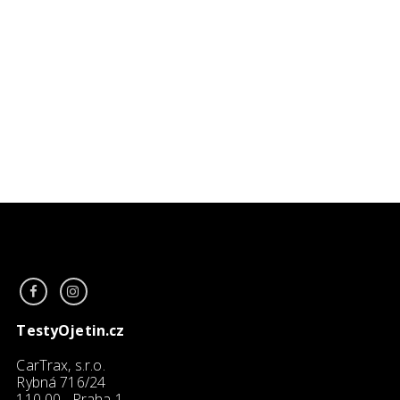
TestyOjetin.cz
CarTrax, s.r.o.
Rybná 716/24
110 00 Praha 1