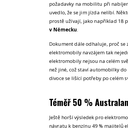
požadavky na mobilitu při nabíjen
uvedlo, že se jim jízda nelíbí. Něk
prostě užívají, jako například 18
v Německu
.
Dokument dále odhaluje, proč se z
elektromobily navzájem tak nejedn
elektromobily nejsou na celém svět
než jiné, což staví automobilky do
divoce se lišící potřeby po celém s
Téměř 50 % Australa
Ještě horší výsledek pro elektromob
návratu k benzínu 49 % majitelů 