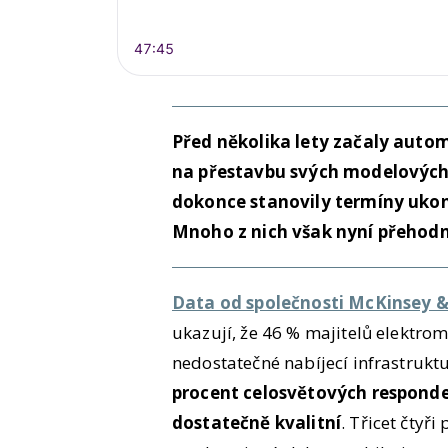
Před několika lety začaly auto
na přestavbu svých modelových 
dokonce stanovily termíny ukon
Mnoho z nich však nyní přehod
Data od společnosti McKinsey &
ukazují, že 46 % majitelů elektrom
nedostatečné nabíjecí infrastruktu
procent celosvětových responden
dostatečně kvalitní
. Třicet čtyř