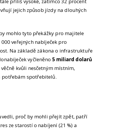
tále příliš vysoké, zatímco 32 procent
ivňují jejich způsob jízdy na dlouhých
ž by mohlo tyto překážky pro majitele
3 000 veřejných nabíječek pro
 dost. Na základě zákona o infrastruktuře
hlonabíječek vyčleněno
5 miliard dolarů
á věčně kvůli nesčetným místním,
 potřebám spotřebitelů.
vedli, proč by mohli přejít zpět, patří
es ze starostí o nabíjení (21 %) a