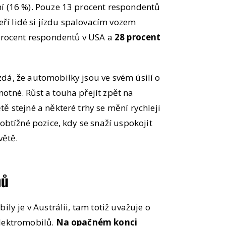
í (16 %). Pouze 13 procent respondentů
teří lidé si jízdu spalovacím vozem
 procent respondentů v USA a
28 procent
dá, že automobilky jsou ve svém úsilí o
otné. Růst a touha přejít zpět na
ě stejné a některé trhy se mění rychleji
 obtížné pozice, kdy se snaží uspokojit
větě.
nů
ily je v Austrálii, tam totiž uvažuje o
elektromobilů.
Na opačném konci