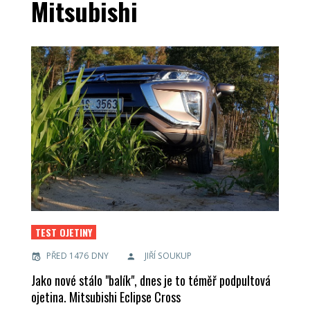
Mitsubishi
TEST OJETINY
PŘED 1476 DNY
JIŘÍ SOUKUP
Jako nové stálo "balík", dnes je to téměř podpultová
ojetina. Mitsubishi Eclipse Cross