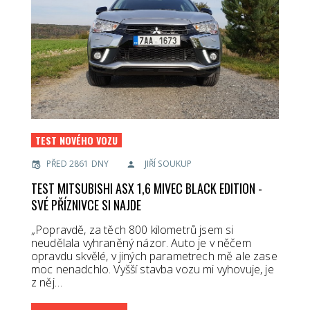
TEST NOVÉHO VOZU
PŘED 2861 DNY
JIŘÍ SOUKUP
TEST MITSUBISHI ASX 1,6 MIVEC BLACK EDITION -
SVÉ PŘÍZNIVCE SI NAJDE
„Popravdě, za těch 800 kilometrů jsem si
neudělala vyhraněný názor. Auto je v něčem
opravdu skvělé, v jiných parametrech mě ale zase
moc nenadchlo. Vyšší stavba vozu mi vyhovuje, je
z něj…