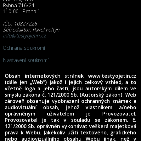
Rybná 716/24
110 00 Praha 1
IČO: 10827226
Šéfredaktor: Pavel Foltýn
info@testyojetin.cz
Ochrana soukromí
Nastavení soukromí
Obsah internetových stránek www.testyojetin.cz
(dále jen „Web“) jakož i jejich celkový vzhled, a to
včetně loga a jeho částí, jsou autorským dílem ve
smyslu zákona č. 121/2000 Sb. (Autorský zákon). Web
zároveň obsahuje vyobrazení ochranných známek a
audiovizuální obsah, jehož vlastníkem a/nebo
oprávněným uživatelem je Provozovatel.
Provozovatel je tak v souladu se zákonem. č.
121/2000 Sb. oprávněn vykonávat veškerá majetková
práva k Webu. Jakékoliv užití textového, grafického
nebo audiovizuálního obsahu Webu jinak, než v