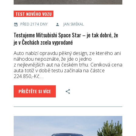
TEST NOVÉHO VOZU
PŘED 2174 DNY
JAN SMÉKAL
Testujeme Mitsubishi Space Star – je tak dobré, že
je v Čechách zcela vyprodané
Auto nabízí opravdu pěkný design, ze kterého ani
náhodou nepoznáte, že jde o jedno
z nejlevnějších aut na českém trhu. Ceníková cena
auta totiž v době testu začínala na částce
224.850,-Kč.…
PŘEČTĚTE SI VÍCE