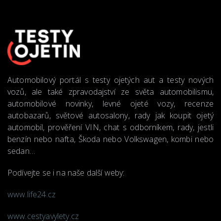
Automobilový portál s testy ojetých aut a testy nových
vozů, ale také zpravodajství ze světa automobilismu,
automobilové novinky, levné ojeté vozy, recenze
autobazarů, světové autosalony, rady jak koupit ojetý
automobil, prověření VIN, chat s odborníkem, rady, jestli
benzín nebo nafta, Škoda nebo Volkswagen, kombi nebo
sedan…
Podívejte se i na naše další weby:
www.life24.cz
www.cestyavylety.cz