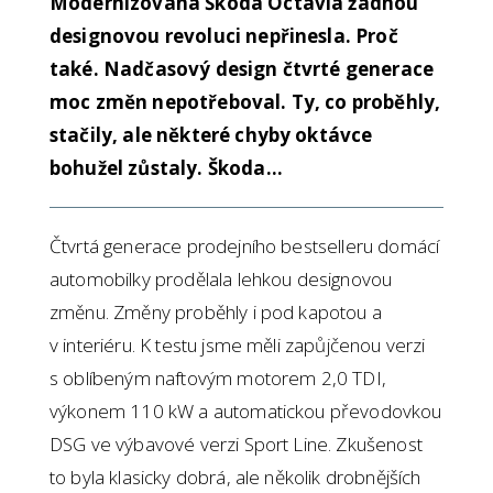
Modernizovaná Škoda Octavia žádnou
designovou revoluci nepřinesla. Proč
také. Nadčasový design čtvrté generace
moc změn nepotřeboval. Ty, co proběhly,
stačily, ale některé chyby oktávce
bohužel zůstaly. Škoda…
Čtvrtá generace prodejního bestselleru domácí
automobilky prodělala lehkou designovou
změnu. Změny proběhly i pod kapotou a
v interiéru. K testu jsme měli zapůjčenou verzi
s oblíbeným naftovým motorem 2,0 TDI,
výkonem 110 kW a automatickou převodovkou
DSG ve výbavové verzi Sport Line. Zkušenost
to byla klasicky dobrá, ale několik drobnějších