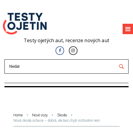
Testy ojetých aut, recenze nových aut
Home
Nové vozy
Škoda
Nová škoda octavia – dobrá, ale bez chyb rozhodně není