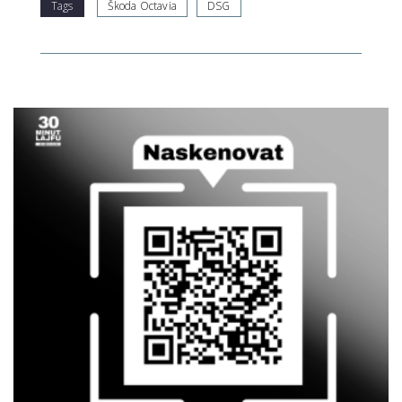
Tags
Škoda Octavia
DSG