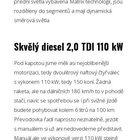
přední světla vybavena Matrix technologií, jsou
rozděleny do segmentů a mají dynamická
směrová světla.
Skvělý diesel 2,0 TDI 110 kW
Pod kapotou jsme měli asi nejoblíbenější
motorizaci, tedy dvoulitrový naftový čtyřválec
s výkonem 110 kW, tedy 150 koní. Žádná
raketa, ale na dálničních 180 km/h to v pohodě
stačí, navíc se spotřebou se i při svižné jízdě
budete pohybovat kolem 6 litrů na 100 km.
Převodovka řadí naprosto neznatelně, jezdit
s manuálem si už ani nedovedeme představit.
Manuál ale ve výkonové verzi 110 kW stejně