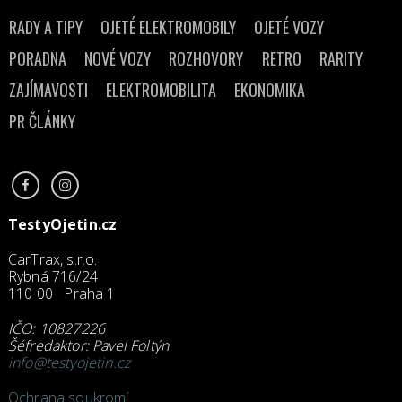
RADY A TIPY
OJETÉ ELEKTROMOBILY
OJETÉ VOZY
PORADNA
NOVÉ VOZY
ROZHOVORY
RETRO
RARITY
ZAJÍMAVOSTI
ELEKTROMOBILITA
EKONOMIKA
PR ČLÁNKY
TestyOjetin.cz
CarTrax, s.r.o.
Rybná 716/24
110 00 Praha 1
IČO: 10827226
Šéfredaktor: Pavel Foltýn
info@testyojetin.cz
Ochrana soukromí