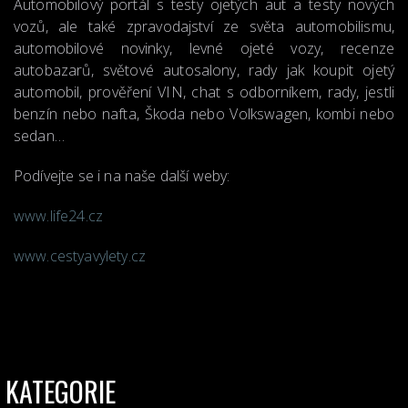
Automobilový portál s testy ojetých aut a testy nových
vozů, ale také zpravodajství ze světa automobilismu,
automobilové novinky, levné ojeté vozy, recenze
autobazarů, světové autosalony, rady jak koupit ojetý
automobil, prověření VIN, chat s odborníkem, rady, jestli
benzín nebo nafta, Škoda nebo Volkswagen, kombi nebo
sedan…
Podívejte se i na naše další weby:
www.life24.cz
www.cestyavylety.cz
KATEGORIE