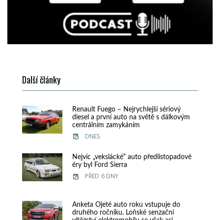
Další články
Renault Fuego – Nejrychlejší sériový
diesel a první auto na světě s dálkovým
centrálním zamykáním
DNES
Nejvíc „vekslácké“ auto předlistopadové
éry byl Ford Sierra
PŘED 6 DNY
Anketa Ojeté auto roku vstupuje do
druhého ročníku. Loňské senzační