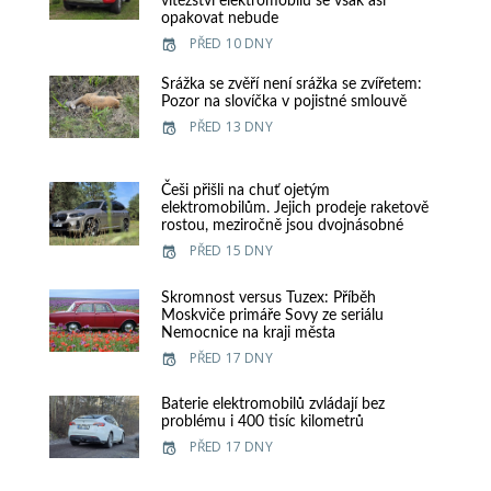
vítězství elektromobilu se však asi
opakovat nebude
PŘED 10 DNY
Srážka se zvěří není srážka se zvířetem:
Pozor na slovíčka v pojistné smlouvě
PŘED 13 DNY
Češi přišli na chuť ojetým
elektromobilům. Jejich prodeje raketově
rostou, meziročně jsou dvojnásobné
PŘED 15 DNY
Skromnost versus Tuzex: Příběh
Moskviče primáře Sovy ze seriálu
Nemocnice na kraji města
PŘED 17 DNY
Baterie elektromobilů zvládají bez
problému i 400 tisíc kilometrů
PŘED 17 DNY