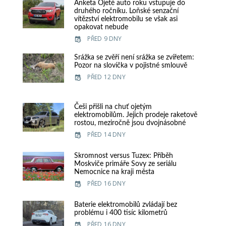
Anketa Ojeté auto roku vstupuje do
druhého ročníku. Loňské senzační
vítězství elektromobilu se však asi
opakovat nebude
PŘED 9 DNY
Srážka se zvěří není srážka se zvířetem:
Pozor na slovíčka v pojistné smlouvě
PŘED 12 DNY
Češi přišli na chuť ojetým
elektromobilům. Jejich prodeje raketově
rostou, meziročně jsou dvojnásobné
PŘED 14 DNY
Skromnost versus Tuzex: Příběh
Moskviče primáře Sovy ze seriálu
Nemocnice na kraji města
PŘED 16 DNY
Baterie elektromobilů zvládají bez
problému i 400 tisíc kilometrů
PŘED 16 DNY