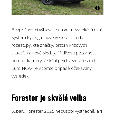
Bezpečnostní výbava je na velmi vysoké úrovni.
Systém EyeSight nové generace hlídá
rozestupy, čte značky, brzdí v krizových
situacích a nově sleduje i řidičovu pozornost
pomocí kamery. Získání pěti hvězd v testech
Euro NCAP je v tomto případě očekávaný
výsledek.
Forester je skvělá volba
Subaru Forester 2025 nepůsobí výstředně, ani