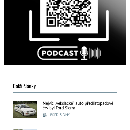
Další články
Nejvíc „vekslácké“ auto předlistopadové
éry byl Ford Sierra
PŘED 5 DNY