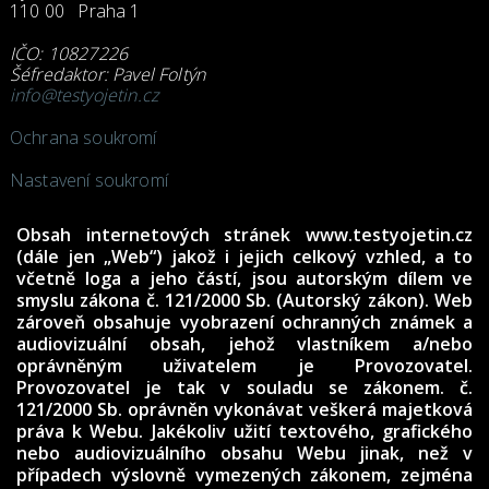
110 00 Praha 1
IČO: 10827226
Šéfredaktor: Pavel Foltýn
info@testyojetin.cz
Ochrana soukromí
Nastavení soukromí
Obsah internetových stránek www.testyojetin.cz
(dále jen „Web“) jakož i jejich celkový vzhled, a to
včetně loga a jeho částí, jsou autorským dílem ve
smyslu zákona č. 121/2000 Sb. (Autorský zákon). Web
zároveň obsahuje vyobrazení ochranných známek a
audiovizuální obsah, jehož vlastníkem a/nebo
oprávněným uživatelem je Provozovatel.
Provozovatel je tak v souladu se zákonem. č.
121/2000 Sb. oprávněn vykonávat veškerá majetková
práva k Webu. Jakékoliv užití textového, grafického
nebo audiovizuálního obsahu Webu jinak, než v
případech výslovně vymezených zákonem, zejména