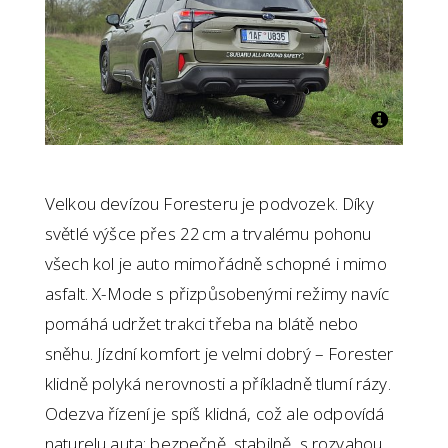
Velkou devízou Foresteru je podvozek. Díky
světlé výšce přes 22 cm a trvalému pohonu
všech kol je auto mimořádně schopné i mimo
asfalt. X-Mode s přizpůsobenými režimy navíc
pomáhá udržet trakci třeba na blátě nebo
sněhu. Jízdní komfort je velmi dobrý – Forester
klidně polyká nerovnosti a příkladně tlumí rázy.
Odezva řízení je spíš klidná, což ale odpovídá
naturelu auta: bezpečně, stabilně, s rozvahou.