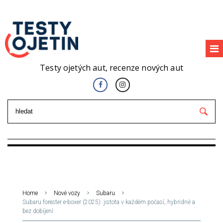
Testy ojetých aut, recenze nových aut
Home
Nové vozy
Subaru
Subaru forester e-boxer (2025): jistota v každém počasí, hybridně a
bez dobíjení