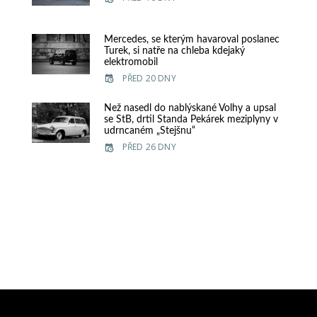
Mercedes, se kterým havaroval poslanec
Turek, si natře na chleba kdejaký
elektromobil
PŘED 20 DNY
Než nasedl do nablýskané Volhy a upsal
se StB, drtil Standa Pekárek meziplyny v
udrncaném „Stejšnu“
PŘED 26 DNY