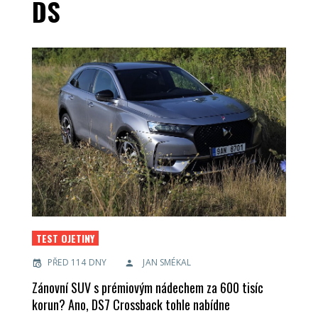
DS
TEST OJETINY
PŘED 114 DNY
JAN SMÉKAL
Zánovní SUV s prémiovým nádechem za 600 tisíc
korun? Ano, DS7 Crossback tohle nabídne