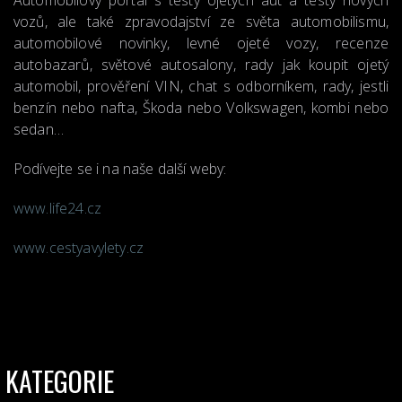
Automobilový portál s testy ojetých aut a testy nových
vozů, ale také zpravodajství ze světa automobilismu,
automobilové novinky, levné ojeté vozy, recenze
autobazarů, světové autosalony, rady jak koupit ojetý
automobil, prověření VIN, chat s odborníkem, rady, jestli
benzín nebo nafta, Škoda nebo Volkswagen, kombi nebo
sedan…
Podívejte se i na naše další weby:
www.life24.cz
www.cestyavylety.cz
KATEGORIE