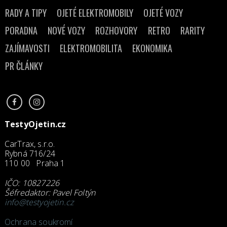
RADY A TIPY
OJETÉ ELEKTROMOBILY
OJETÉ VOZY
PORADNA
NOVÉ VOZY
ROZHOVORY
RETRO
RARITY
ZAJÍMAVOSTI
ELEKTROMOBILITA
EKONOMIKA
PR ČLÁNKY
TestyOjetin.cz
CarTrax, s.r.o.
Rybná 716/24
110 00 Praha 1
IČO: 10827226
Šéfredaktor: Pavel Foltýn
info@testyojetin.cz
Ochrana soukromí