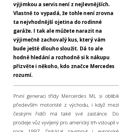
výjimkou a servis není z nejlevnějších.
Vlastně to vypadá, že tohle není zrovna
ta nejvhodnější ojetina do rodinné
garáže. I tak ale můžete narazit na
výjimečně zachovalý kus, který vám
bude ještě dlouho sloužit. Dá to ale
hodně hledání a rozhodně si k nákupu
přizvěte i někoho, kdo značce Mercedes
rozumí.
První generaci třídy Mercerdes ML si oblíbili
především motoristé z východu, i když mezi
českými řidiči má také své zastánce. Do
prodeje vůz vyvíjený pro americký trh vstoupil v
roce 1997. Dokázal zaujmout i evropské