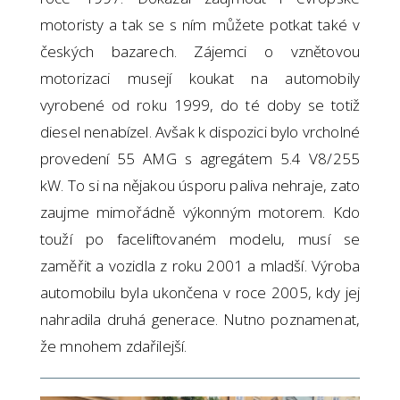
motoristy a tak se s ním můžete potkat také v
českých bazarech. Zájemci o vznětovou
motorizaci musejí koukat na automobily
vyrobené od roku 1999, do té doby se totiž
diesel nenabízel. Avšak k dispozici bylo vrcholné
provedení 55 AMG s agregátem 5.4 V8/255
kW. To si na nějakou úsporu paliva nehraje, zato
zaujme mimořádně výkonným motorem. Kdo
touží po faceliftovaném modelu, musí se
zaměřit a vozidla z roku 2001 a mladší. Výroba
automobilu byla ukončena v roce 2005, kdy jej
nahradila druhá generace. Nutno poznamenat,
že mnohem zdařilejší.