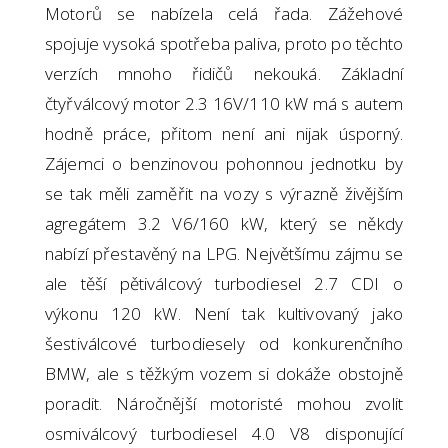
Motorů se nabízela celá řada. Zážehové
spojuje vysoká spotřeba paliva, proto po těchto
verzích mnoho řidičů nekouká. Základní
čtyřválcový motor 2.3 16V/110 kW má s autem
hodně práce, přitom není ani nijak úsporný.
Zájemci o benzinovou pohonnou jednotku by
se tak měli zaměřit na vozy s výrazně živějším
agregátem 3.2 V6/160 kW, který se někdy
nabízí přestavěný na LPG. Největšímu zájmu se
ale těší pětiválcový turbodiesel 2.7 CDI o
výkonu 120 kW. Není tak kultivovaný jako
šestiválcové turbodiesely od konkurenčního
BMW, ale s těžkým vozem si dokáže obstojně
poradit. Náročnější motoristé mohou zvolit
osmiválcový turbodiesel 4.0 V8 disponující