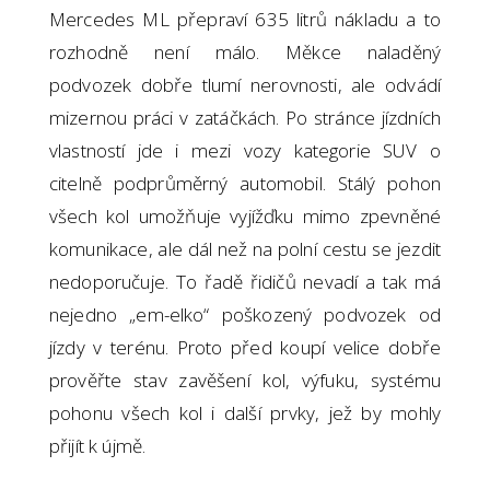
Mercedes ML přepraví 635 litrů nákladu a to
rozhodně není málo. Měkce naladěný
podvozek dobře tlumí nerovnosti, ale odvádí
mizernou práci v zatáčkách. Po stránce jízdních
vlastností jde i mezi vozy kategorie SUV o
citelně podprůměrný automobil. Stálý pohon
všech kol umožňuje vyjížďku mimo zpevněné
komunikace, ale dál než na polní cestu se jezdit
nedoporučuje. To řadě řidičů nevadí a tak má
nejedno „em-elko“ poškozený podvozek od
jízdy v terénu. Proto před koupí velice dobře
prověřte stav zavěšení kol, výfuku, systému
pohonu všech kol i další prvky, jež by mohly
přijít k újmě.