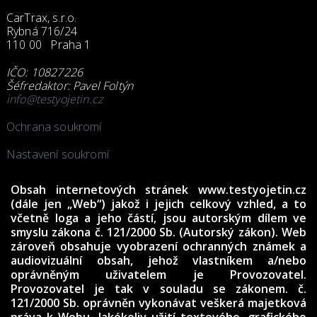
CarTrax, s.r.o.
Rybná 716/24
110 00 Praha 1
IČO: 10827226
Šéfredaktor: Pavel Foltýn
info@testyojetin.cz
Ochrana soukromí
Nastavení soukromí
Obsah internetových stránek www.testyojetin.cz
(dále jen „Web“) jakož i jejich celkový vzhled, a to
včetně loga a jeho částí, jsou autorským dílem ve
smyslu zákona č. 121/2000 Sb. (Autorský zákon). Web
zároveň obsahuje vyobrazení ochranných známek a
audiovizuální obsah, jehož vlastníkem a/nebo
oprávněným uživatelem je Provozovatel.
Provozovatel je tak v souladu se zákonem. č.
121/2000 Sb. oprávněn vykonávat veškerá majetková