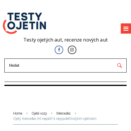
Testy ojetých aut, recenze nových aut
Home
Ojeté vozy
Mercedes
Ojetý mercedes ml nepatří k nejspolehlivějším ojetinám