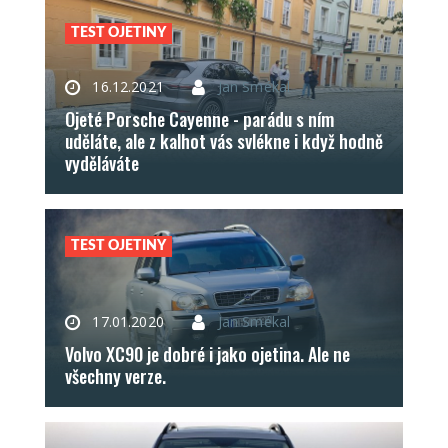
TEST OJETINY
16.12.2021
Jan Smékal
Ojeté Porsche Cayenne - parádu s ním
uděláte, ale z kalhot vás svlékne i když hodně
vyděláváte
TEST OJETINY
17.01.2020
Jan Smékal
Volvo XC90 je dobré i jako ojetina. Ale ne
všechny verze.