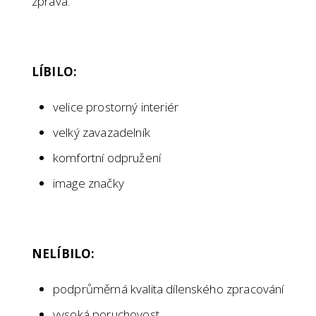
zpráva.
LÍBILO:
velice prostorný interiér
velký zavazadelník
komfortní odpružení
image značky
NELÍBILO:
podprůměrná kvalita dílenského zpracování
vysoká poruchovost