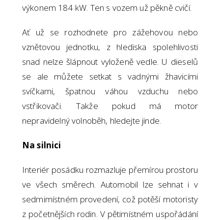
výkonem 184 kW. Ten s vozem už pěkně cvičí.
Ať už se rozhodnete pro zážehovou nebo
vznětovou jednotku, z hlediska spolehlivosti
snad nelze šlápnout vyloženě vedle. U dieselů
se ale můžete setkat s vadnými žhavicími
svíčkami, špatnou váhou vzduchu nebo
vstřikovači. Takže pokud má motor
nepravidelný volnoběh, hledejte jinde.
Na silnici
Interiér posádku rozmazluje přemírou prostoru
ve všech směrech. Automobil lze sehnat i v
sedmimístném provedení, což potěší motoristy
z početnějších rodin. V pětimístném uspořádání