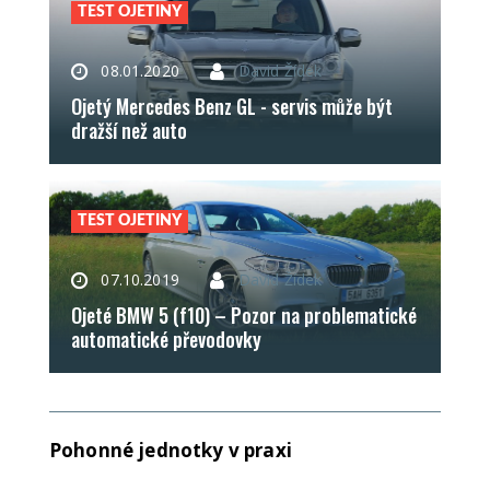
TEST OJETINY
08.01.2020
David Žídek
Ojetý Mercedes Benz GL - servis může být
dražší než auto
TEST OJETINY
07.10.2019
David Žídek
Ojeté BMW 5 (f10) – Pozor na problematické
automatické převodovky
Pohonné jednotky v praxi