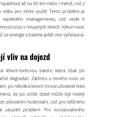
propadnout až na 60 km nebo i méně, což z
u volbu pro zimní využití. Tento problém je
ho tepelného managementu, což vede k
innosti vozu v mrazivých dnech. Výkon navíc
mž se energie z baterie ještě více vyčerpává.
í vliv na dojezd
l lithium-iontovou baterii, která však po
ačné degradaci. Zatímco u nového vozu se
m, po několika letech mnozí uživatelé hlásí
amená, že po určité době může být reálný
proti původním hodnotám, což pro běžného
 zásadní problém. Pro konzervativního