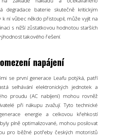
e na základě nákladů a očekávaného
á degradace baterie skutečně kritickým
k ní vůbec někdo přistoupil, může vyjít na
binaci s nižší zůstatkovou hodnotou starších
výhodnost takového řešení.
 omezení napájení
ými se první generace Leafu potýká, patří
tá selhávání elektronických jednotek a
ého proudu (AC nabíjení) mohou rovněž
vatelé při nákupu zvažují. Tyto technické
egenerace energie a celkovou křehkostí
nebyly plně optimalizované, mohou posilovat
sou pro běžné potřeby českých motoristů