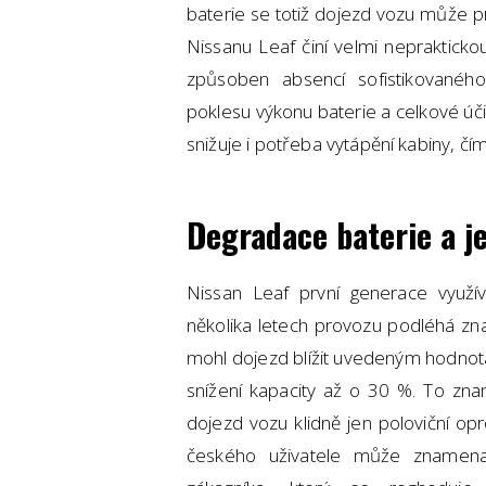
baterie se totiž dojezd vozu může 
Nissanu Leaf činí velmi neprakticko
způsoben absencí sofistikované
poklesu výkonu baterie a celkové úč
snižuje i potřeba vytápění kabiny, čí
Degradace baterie a jej
Nissan Leaf první generace využíva
několika letech provozu podléhá zn
mohl dojezd blížit uvedeným hodnotá
snížení kapacity až o 30 %. To zn
dojezd vozu klidně jen poloviční o
českého uživatele může znamenat