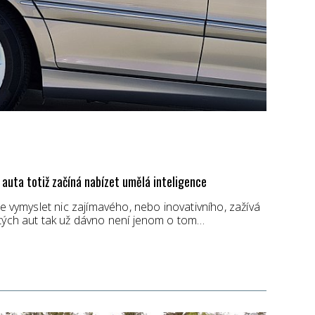
auta totiž začíná nabízet umělá inteligence
ze vymyslet nic zajímavého, nebo inovativního, zažívá
etých aut tak už dávno není jenom o tom…