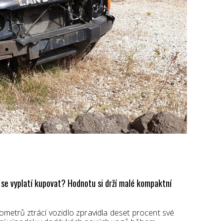
u se vyplatí kupovat? Hodnotu si drží malé kompaktní
lometrů ztrácí vozidlo zpravidla deset procent své