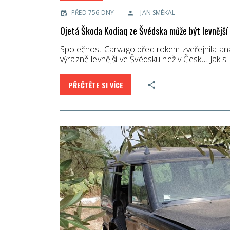
PŘED 756 DNY
JAN SMÉKAL
Ojetá Škoda Kodiaq ze Švédska může být levnější 
Společnost Carvago před rokem zveřejnila anal
výrazně levnější ve Švédsku než v Česku. Jak s
PŘEČTĚTE SI VÍCE