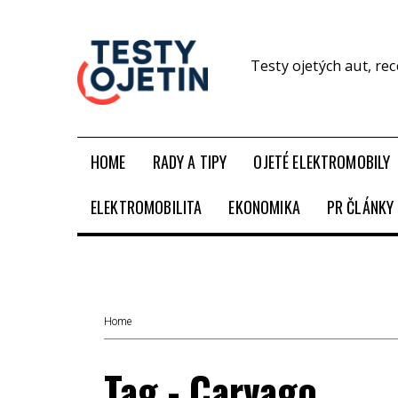
Testy ojetých aut, re
HOME
RADY A TIPY
OJETÉ ELEKTROMOBILY
ELEKTROMOBILITA
EKONOMIKA
PR ČLÁNKY
Home
Tag - Carvago