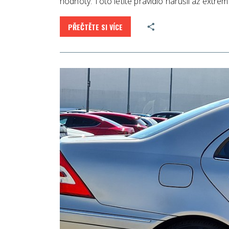
hodnoty. Toto letité pravidlo narušil až ext
PŘEČTĚTE SI VÍCE