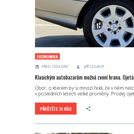
EKONOMIKA
PŘED 1254 DNY
JIŘÍ SOUKUP
Klasickým autobazarům možná zvoní hrana. Ojetá 
Obor, o kterém by si mnozí řekli, že v něm nel
v posledních letech velké proměny. Prodej oj
PŘEČTĚTE SI VÍCE