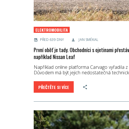
ELEKTROMOBILITA
PŘED 639 DNY
JAN SMÉKAL
První oběť je tady. Obchodníci s ojetinami přestáv
například Nissan Leaf
Například online platforma Carvago vyřadila z 
Důvodem má být jejich nedostatečná technick
PŘEČTĚTE SI VÍCE