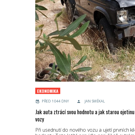
EKONOMIKA
PŘED 1044 DNY
JAN SMÉKAL
Jak auta ztrácí svou hodnotu a jak starou ojetin
vozy
Při usednutí do nového vozu a ujetí prvních ki