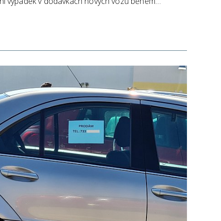
rémní výpadek v dodávkách nových vozů během…