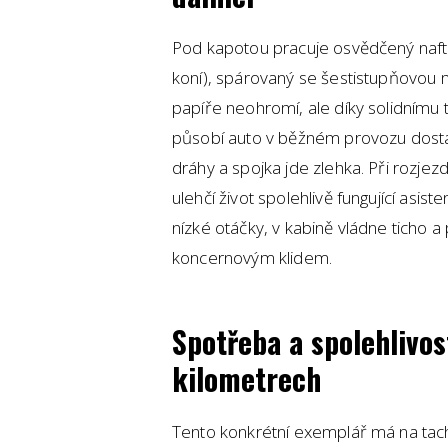
Pod kapotou pracuje osvědčený naft
koní), spárovaný se šestistupňovou 
papíře neohromí, ale díky solidním
působí auto v běžném provozu dosta
dráhy a spojka jde zlehka. Při rozjez
ulehčí život spolehlivě fungující asis
nízké otáčky, v kabině vládne ticho a
koncernovým klidem.
Spotřeba a spolehlivos
kilometrech
Tento konkrétní exemplář má na tac