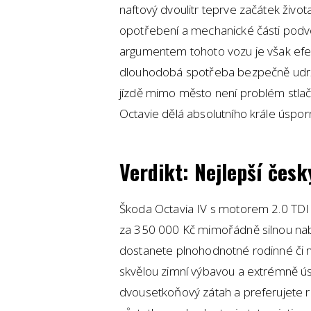
naftový dvoulitr teprve začátek živo
opotřebení a mechanické části podvo
argumentem tohoto vozu je však efe
dlouhodobá spotřeba bezpečně udržel
jízdě mimo město není problém stlačit 
Octavie dělá absolutního krále úspor
Verdikt: Nejlepší česk
Škoda Octavia IV s motorem 2.0 TDI
za 350 000 Kč mimořádně silnou nabí
dostanete plnohodnotné rodinné či 
skvělou zimní výbavou a extrémně 
dvousetkoňový zátah a preferujete r