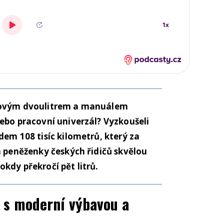
lovým dvoulitrem a manuálem
ebo pracovní univerzál? Vyzkoušeli
dem 108 tisíc kilometrů, který za
a peněženky českých řidičů skvělou
kdy překročí pět litrů.
 s moderní výbavou a