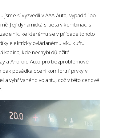
u jsme si vyzvedli v AAA Auto, vypadá i po
ně. Její dynamická silueta v kombinaci s
vazadelník, ke kterému se v případě tohoto
ky elektricky ovládanému víku kufru.
á kabina, kde nechybí důležité
Play a Android Auto pro bezproblémové
ch pak posádka ocení komfortní prvky v
 a vyhřívaného volantu, což v této cenové
.