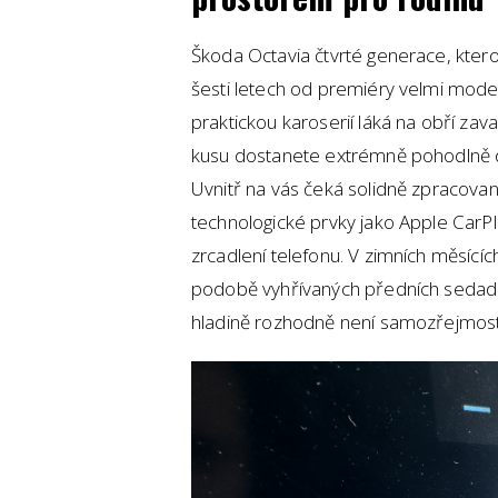
Škoda Octavia čtvrté generace, ktero
šesti letech od premiéry velmi moder
praktickou karoserií láká na obří za
kusu dostanete extrémně pohodlně dí
Uvnitř na vás čeká solidně zpracovan
technologické prvky jako Apple Car
zrcadlení telefonu. V zimních měsící
podobě vyhřívaných předních sedadel
hladině rozhodně není samozřejmost