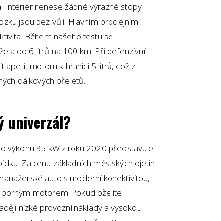
ta. Interiér nenese žádné výrazné stopy
zku jsou bez vůlí. Hlavním prodejním
ktivita. Během našeho testu se
a do 6 litrů na 100 km. Při defenzivní
apetit motoru k hranici 5 litrů, což z
ných dálkových přeletů.
ý univerzál?
 o výkonu 85 kW z roku 2020 představuje
dku. Za cenu základních městských ojetin
manažerské auto s moderní konektivitou,
úsporným motorem. Pokud oželíte
aději nízké provozní náklady a vysokou