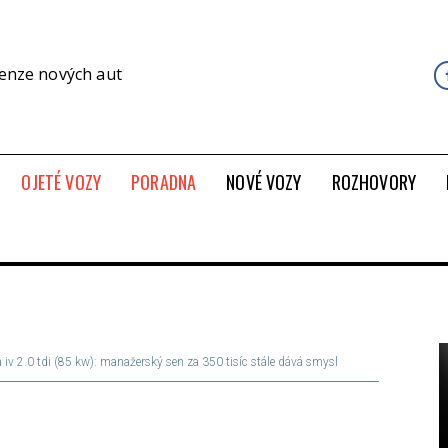
cenze nových aut
OJETÉ VOZY
PORADNA
NOVÉ VOZY
ROZHOVORY
a iv 2.0 tdi (85 kw): manažerský sen za 350 tisíc stále dává smysl