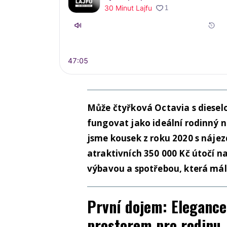
Může čtyřková Octavia s diese
fungovat jako ideální rodinný n
jsme kousek z roku 2020 s nájez
atraktivních 350 000 Kč útočí n
výbavou a spotřebou, která málo
První dojem: Elegance
prostorem pro rodinu