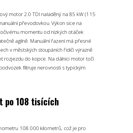
ový motor 2.0 TDI naladěný na 85 kW (115
manuální převodovkou. Výkon sice na
u točivému momentu od nízkých otáček
tečně agilně. Manuální řazení má přesné
dech v městských stoupáních řidiči výrazně
tent rozjezdu do kopce. Na dálnici motor točí
 podvozek filtruje nerovnosti s typickým
t po 108 tisících
hometru 108 000 kilometrů, což je pro