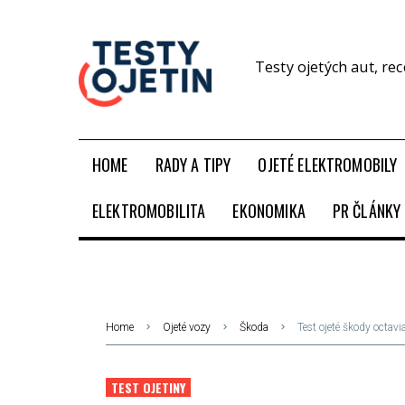
Testy ojetých aut, re
HOME
RADY A TIPY
OJETÉ ELEKTROMOBILY
ELEKTROMOBILITA
EKONOMIKA
PR ČLÁNKY
Home
Ojeté vozy
Škoda
Test ojeté škody octavi
TEST OJETINY