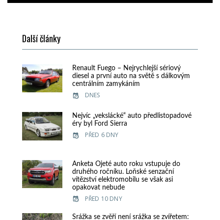
Další články
Renault Fuego – Nejrychlejší sériový
diesel a první auto na světě s dálkovým
centrálním zamykáním
DNES
Nejvíc „vekslácké“ auto předlistopadové
éry byl Ford Sierra
PŘED 6 DNY
Anketa Ojeté auto roku vstupuje do
druhého ročníku. Loňské senzační
vítězství elektromobilu se však asi
opakovat nebude
PŘED 10 DNY
Srážka se zvěří není srážka se zvířetem: