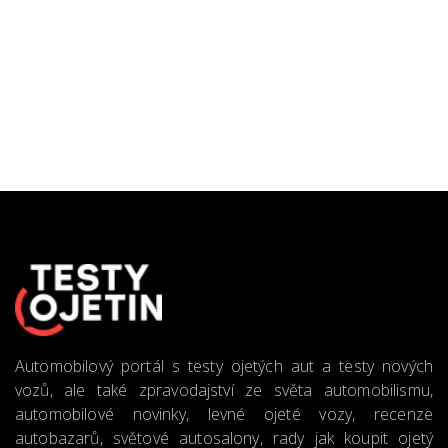
Automobilový portál s testy ojetých aut a testy nových
vozů, ale také zpravodajství ze světa automobilismu,
automobilové novinky, levné ojeté vozy, recenze
autobazarů, světové autosalony, rady jak koupit ojetý