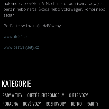
automobil, prověření VIN, chat s odborníkem, rady, jestli
benzín nebo nafta, Škoda nebo Volkswagen, kombi nebo
sedan…
Podívejte se i na naše další weby:
www.life24.cz
www.cestyavylety.cz
KATEGORIE
RADY A TIPY
OJETÉ ELEKTROMOBILY
OJETÉ VOZY
PORADNA
NOVÉ VOZY
ROZHOVORY
RETRO
RARITY