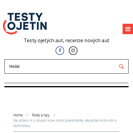
Testy ojetých aut, recenze nových aut
Home
Rady a tipy
Na octavii rs si koupil nové zimní pneumatiky, ale přišel kvůli nim o
technickou