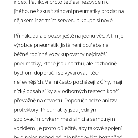
index. Patrikovi proto teď asi nezbyde nic
jiného, než zkusit zánovní pneumatiky prodat na
nějakém inzertním serveru a koupit si nové.
Při nákupu ale pozor ještě na jednu věc. A tím je
výrobce pneumatik. Jistě není potřeba na
běžné rodinné vozy kupovat ty nejdražší
pneumatiky, které jsou na trhu, ale rozhodně
bychom doporučili se vyvarovat i těch
nejlevnějších. Velmi často pocházejí z Číny, mají
nízký obsah siliky a v odborných testech končí
převážně na chvostu. Doporučit nelze ani tzv.
protektory. Pneumatiky jsou jediným
spojovacím prvkem mezi silnicí a samotným
vozidlem. Je proto důležité, aby takové spojení
bylo nejen pohodlné, ale především bezpečné.