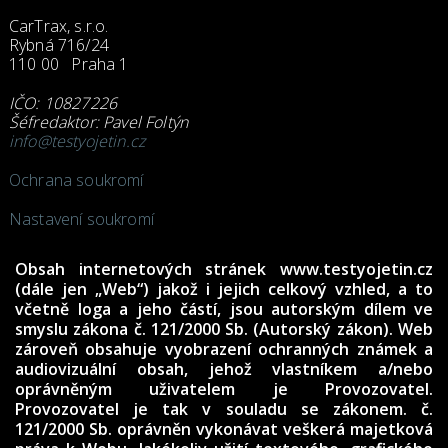
CarTrax, s.r.o.
Rybná 716/24
110 00 Praha 1
IČO: 10827226
Šéfredaktor: Pavel Foltýn
info@testyojetin.cz
Ochrana soukromí
Nastavení soukromí
Obsah internetových stránek www.testyojetin.cz
(dále jen „Web“) jakož i jejich celkový vzhled, a to
včetně loga a jeho částí, jsou autorským dílem ve
smyslu zákona č. 121/2000 Sb. (Autorský zákon). Web
zároveň obsahuje vyobrazení ochranných známek a
audiovizuální obsah, jehož vlastníkem a/nebo
oprávněným uživatelem je Provozovatel.
Provozovatel je tak v souladu se zákonem. č.
121/2000 Sb. oprávněn vykonávat veškerá majetková