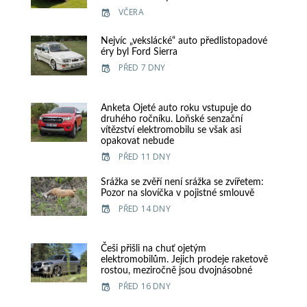
VČERA
Nejvíc „vekslácké“ auto předlistopadové
éry byl Ford Sierra
PŘED 7 DNY
Anketa Ojeté auto roku vstupuje do
druhého ročníku. Loňské senzační
vítězství elektromobilu se však asi
opakovat nebude
PŘED 11 DNY
Srážka se zvěří není srážka se zvířetem:
Pozor na slovíčka v pojistné smlouvě
PŘED 14 DNY
Češi přišli na chuť ojetým
elektromobilům. Jejich prodeje raketově
rostou, meziročně jsou dvojnásobné
PŘED 16 DNY