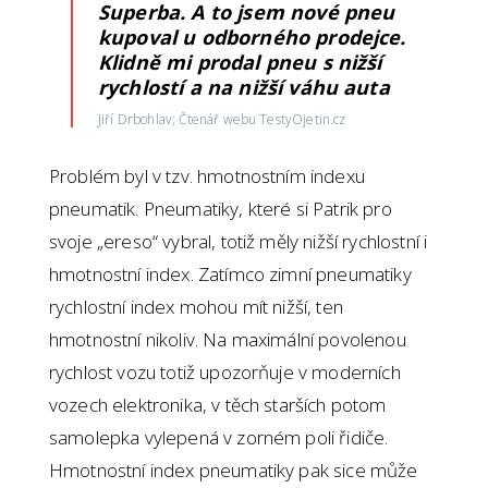
Superba. A to jsem nové pneu
kupoval u odborného prodejce.
Klidně mi prodal pneu s nižší
rychlostí a na nižší váhu auta
Jiří Drbohlav; Čtenář webu TestyOjetin.cz
Problém byl v tzv. hmotnostním indexu
pneumatik. Pneumatiky, které si Patrik pro
svoje „ereso“ vybral, totiž měly nižší rychlostní i
hmotnostní index. Zatímco zimní pneumatiky
rychlostní index mohou mít nižší, ten
hmotnostní nikoliv. Na maximální povolenou
rychlost vozu totiž upozorňuje v moderních
vozech elektronika, v těch starších potom
samolepka vylepená v zorném poli řidiče.
Hmotnostní index pneumatiky pak sice může