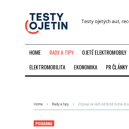
Testy ojetých aut, re
HOME
RADY A TIPY
OJETÉ ELEKTROMOBILY
ELEKTROMOBILITA
EKONOMIKA
PR ČLÁNKY
Home
Rady a tipy
Ozývají se vám od brzd různé zvuky
PORADNA