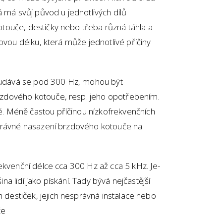
á má svůj původ u jednotlivých dílů
touče, destičky nebo třeba různá táhla a
ovou délku, která může jednotlivé příčiny
, udává se pod 300 Hz, mohou být
zdového kotouče, resp. jeho opotřebením.
 Méně častou příčinou nízkofrekvenčních
správné nasazení brzdového kotouče na
ekvenční délce cca 300 Hz až cca 5 kHz. Je-
ina lidí jako pískání. Tady bývá nejčastější
h destiček, jejich nesprávná instalace nebo
če