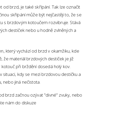
d brzd, je také skřípání. Tak lze označit
inou skřípání může být nejčastěji to, že se
ktu s brzdovým kotoučem rozvibruje. Stává
dových destiček nebo u hodně zvlněných a
 ten, který vychází od brzd v okamžiku, kde
ě, že materiál brzdových destiček je již
 kotouč při brždění dosedá holý kov.
v situaci, kdy se mezi brzdovou destičku a
 nebo jiná nečistota.
od brzd začnou ozývat "divné" zvuky, nebo
ište nám do diskuze