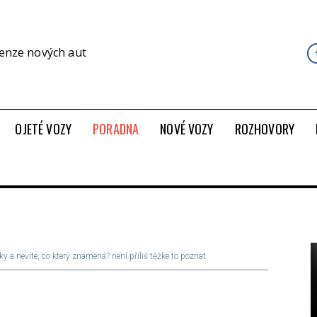
cenze nových aut
OJETÉ VOZY
PORADNA
NOVÉ VOZY
ROZHOVORY
 a nevíte, co který znamená? není příliš těžké to poznat