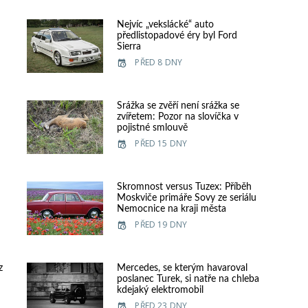
Nejvíc „vekslácké“ auto
předlistopadové éry byl Ford
Sierra
PŘED 8 DNY
e
Srážka se zvěří není srážka se
zvířetem: Pozor na slovíčka v
pojistné smlouvě
PŘED 15 DNY
Skromnost versus Tuzex: Příběh
Moskviče primáře Sovy ze seriálu
Nemocnice na kraji města
PŘED 19 DNY
z
Mercedes, se kterým havaroval
poslanec Turek, si natře na chleba
kdejaký elektromobil
PŘED 23 DNY