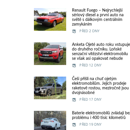
Renault Fuego – Nejrychlejší
sériový diesel a první auto na
světě s dálkovým centrálním
zamykáním
PŘED 2 DNY
Anketa Ojeté auto roku vstupuj
do druhého ročníku. Loňské
senzační vítězství elektromobilu
se však asi opakovat nebude
PŘED 12 DNY
Češi přišli na chuť ojetým
elektromobilům. Jejich prodeje
raketově rostou, meziročně jsou
dvojnásobné
PŘED 17 DNY
Baterie elektromobilů zvládají be
problému i 400 tisíc kilometrů
PŘED 19 DNY