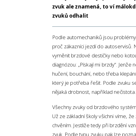
zvuk ale znamená, to ví málokd
zvuků odhalit
Podle automechaniků jsou problémy 
proč zákazníci jezdí do autoservisů. 
vyměnit brzdové destičky nebo kotou
diagnózou: „Pískají mi brzdy“. Jenže n
hučení, bouchání, nebo třeba klepán
který je potřeba řešit. Podle zvuku se
nějaká drobnost, například nečistota.
Všechny zvuky od brzdového systému v
Už ze základní školy všichni víme, že
chvěním. Jestliže tedy při brzdění vzni
zvuk. Podle typu zvuku pak lze pozna