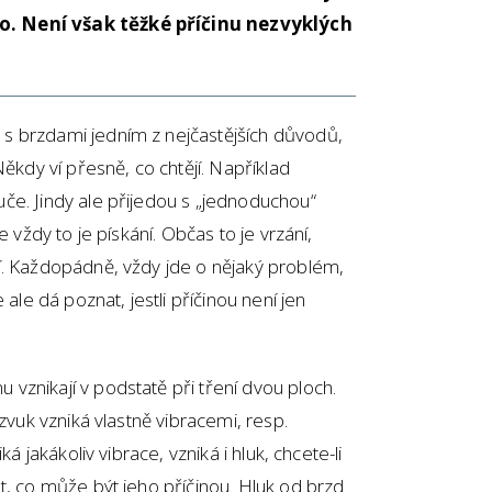
o. Není však těžké příčinu nezvyklých
s brzdami jedním z nejčastějších důvodů,
Někdy ví přesně, co chtějí. Například
če. Jindy ale přijedou s „jednoduchou“
e vždy to je pískání. Občas to je vrzání,
í. Každopádně, vždy jde o nějaký problém,
 ale dá poznat, jestli příčinou není jen
znikají v podstatě při tření dvou ploch.
 zvuk vzniká vlastně vibracemi, resp.
ká jakákoliv vibrace, vzniká i hluk, chcete-li
t, co může být jeho příčinou. Hluk od brzd