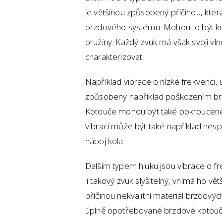
je většinou způsobený příčinou, kter
brzdového systému. Mohou to být ko
pružiny. Každý zvuk má však svoji vln
charakterizovat.
Například vibrace o nízké frekvenci
způsobeny například poškozením br
Kotouče mohou být také pokroucené.
vibrací může být také například ne
náboj kola.
Dalším typem hluku jsou vibrace o fr
li takový zvuk slyšitelný, vnímá ho větš
příčinou nekvalitní materiál brzdovýc
úplně opotřebované brzdové kotou