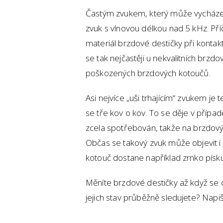
Častým zvukem, který může vycházet o
zvuk s vlnovou délkou nad 5 kHz. Příč
materiál brzdové destičky při konta
se tak nejčastěji u nekvalitních brz
poškozených brzdových kotoučů.
Asi nejvíce „uši trhajícím“ zvukem je
se tře kov o kov. To se děje v případ
zcela spotřebován, takže na brzdový
Občas se takový zvuk může objevit i 
kotouč dostane například zrnko písku,
Měníte brzdové destičky až když se 
jejich stav průběžně sledujete? Nap