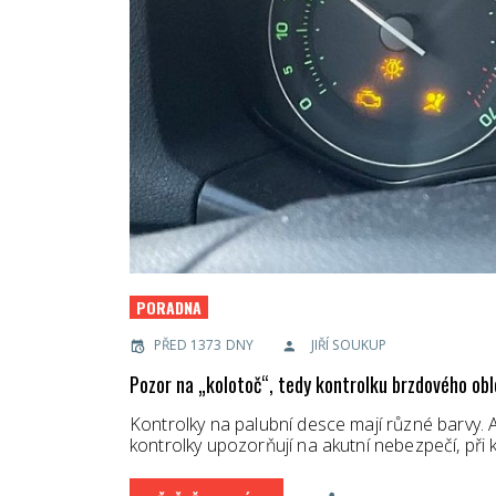
PORADNA
PŘED 1373 DNY
JIŘÍ SOUKUP
Pozor na „kolotoč“, tedy kontrolku brzdového obl
Kontrolky na palubní desce mají různé barvy.
kontrolky upozorňují na akutní nebezpečí, při 