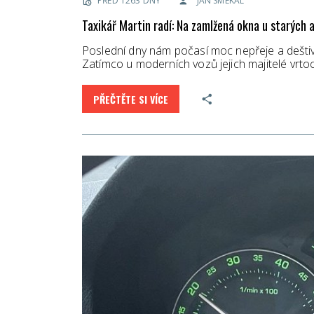
PŘED 1263 DNY
JAN SMÉKAL
Taxikář Martin radí: Na zamlžená okna u starých
Poslední dny nám počasí moc nepřeje a deštivýc
Zatímco u moderních vozů jejich majitelé vrto
PŘEČTĚTE SI VÍCE