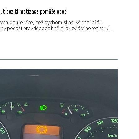
 aut bez klimatizace pomůže ocet
h dnů je více, než bychom si asi všichni přáli.
chy počasí pravděpodobně nijak zvlášť neregistrují…