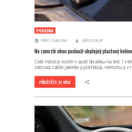
PORADNA
PŘED 1248 DNY
JIŘÍ SOUKUP
Na zamrzlé okno poslouží obyčejný plastový kelím
Celé měsíce vozím v autě škrabku na led. I v lé
zatoulá, takže jakmile ji potřebuji, nemohu ji 
PŘEČTĚTE SI VÍCE