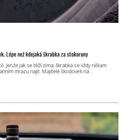
ek. Lépe než kdejaká škrabka za stokoruny
tě. Jenže jak se blíží zima, škrabka se vždy někam
v ranním mrazu najít. Majitelé škodovek na…