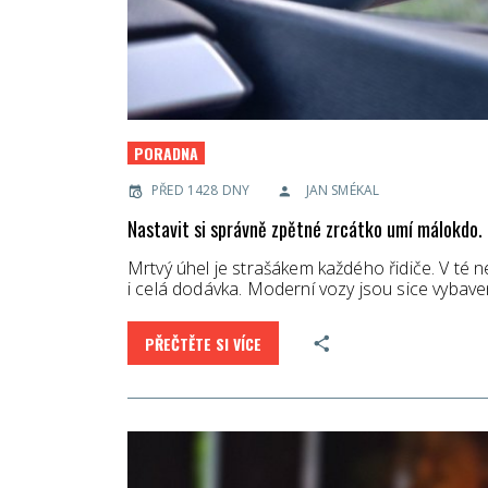
PORADNA
PŘED 1428 DNY
JAN SMÉKAL
Nastavit si správně zpětné zrcátko umí málokdo. 
Mrtvý úhel je strašákem každého řidiče. V té n
i celá dodávka. Moderní vozy jsou sice vybave
PŘEČTĚTE SI VÍCE