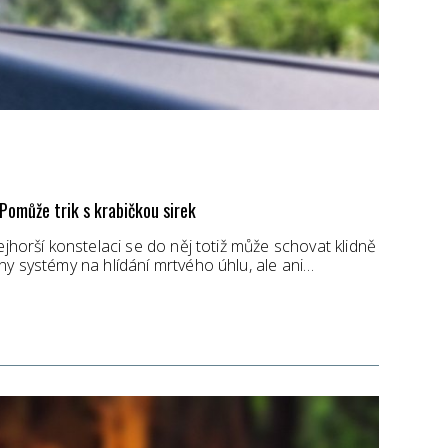
Pomůže trik s krabičkou sirek
ejhorší konstelaci se do něj totiž může schovat klidně
ny systémy na hlídání mrtvého úhlu, ale ani…