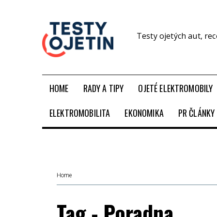
Testy ojetých aut, re
HOME
RADY A TIPY
OJETÉ ELEKTROMOBILY
ELEKTROMOBILITA
EKONOMIKA
PR ČLÁNKY
Home
Tag - Poradna