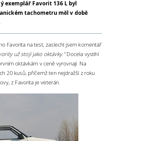
 exemplář Favorit 136 L byl
hanickém tachometru měl v době
.
ho Favorita na test, zaslechl jsem komentář
vority už stojí jako oktávky."
Docela vystihl
 prvním oktávkám v ceně vyrovnají. Na
ých 20 kusů, přičemž ten nejdražší z roku
lovy, z Favorita je veterán.