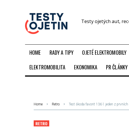
Testy ojetých aut, re
HOME
RADY A TIPY
OJETÉ ELEKTROMOBILY
ELEKTROMOBILITA
EKONOMIKA
PR ČLÁNKY
Home
Retro
Test škoda favorit 136 l: jeden z první
RETRO