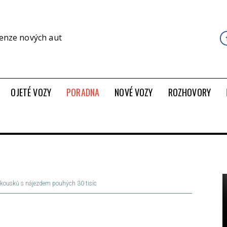
cenze nových aut
OJETÉ VOZY
PORADNA
NOVÉ VOZY
ROZHOVORY
ch kousků s nájezdem pouhých 30 tisíc