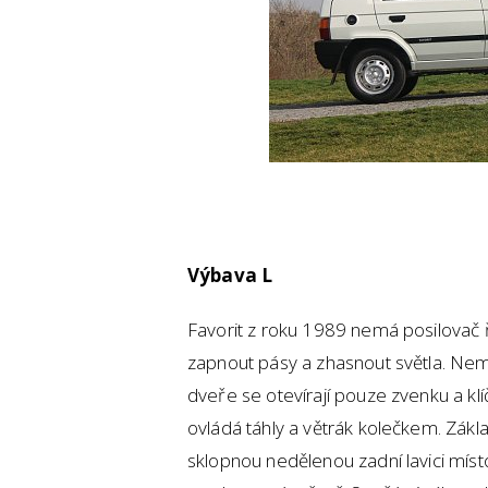
Výbava L
Favorit z roku 1989 nemá posilovač 
zapnout pásy a zhasnout světla. Nemá
dveře se otevírají pouze zvenku a kl
ovládá táhly a větrák kolečkem. Zák
sklopnou nedělenou zadní lavici míst