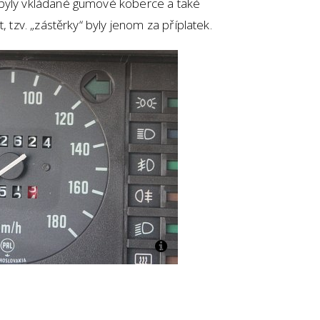
 byly vkládané gumové koberce a také
, tzv. „zástěrky“ byly jenom za příplatek.