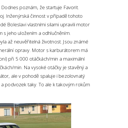
. Dodnes poznám, že startuje Favorit.
roj. Inženýrská činnost v případě tohoto
é Boleslavi vlastními silami upravili motor
en s jeho uložením a odhlučněním.
la až neuvěřitelná životnost. Jsou známé
erální opravy. Motor s karburátorem má
ní) při 5 000 otáčkách/min a maximální
ách/min. Na vysoké otáčky je stavěný a
tor, ale v pohodě spaluje i bezolovnatý
á a podvozek taky. To ale k takovým rokům