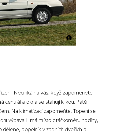
řízení. Necinká na vás, když zapomenete
 centrál a okna se stahují klikou. Páté
íčem. Na klimatizaci zapomeňte. Topení se
ladní výbava L má místo otáčkoměru hodiny,
o dělené, popelník v zadních dveřích a