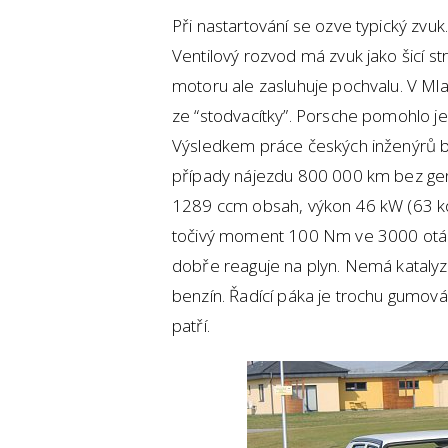
Při nastartování se ozve typický zvuk
Ventilový rozvod má zvuk jako šicí st
motoru ale zasluhuje pochvalu. V Mlad
ze “stodvacítky”. Porsche pomohlo j
Výsledkem práce českých inženýrů by
případy nájezdu 800 000 km bez gen
1289 ccm obsah, výkon 46 kW (63 ko
točivý moment 100 Nm ve 3000 otáčk
dobře reaguje na plyn. Nemá katalyzá
benzín. Řadící páka je trochu gumov
patří.