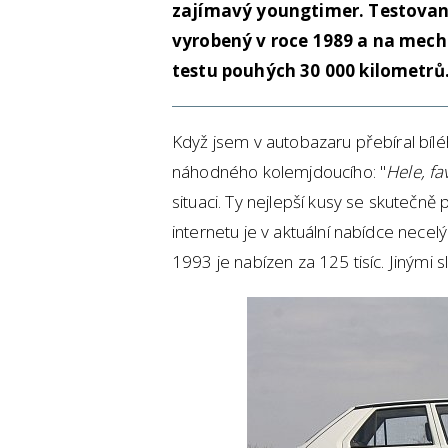
zajímavý youngtimer. Testovaný
vyrobený v roce 1989 a na mec
testu pouhých 30 000 kilometrů
Když jsem v autobazaru přebíral bílé
náhodného kolemjdoucího: "
Hele, fa
situaci. Ty nejlepší kusy se skutečně
internetu je v aktuální nabídce necel
1993 je nabízen za 125 tisíc. Jinými s