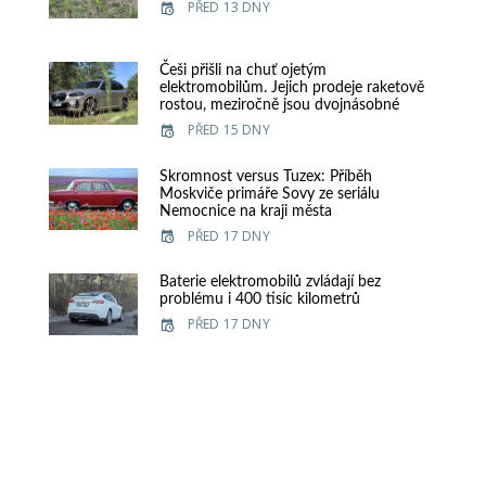
PŘED 13 DNY
Češi přišli na chuť ojetým
elektromobilům. Jejich prodeje raketově
rostou, meziročně jsou dvojnásobné
PŘED 15 DNY
Skromnost versus Tuzex: Příběh
Moskviče primáře Sovy ze seriálu
Nemocnice na kraji města
PŘED 17 DNY
Baterie elektromobilů zvládají bez
problému i 400 tisíc kilometrů
PŘED 17 DNY