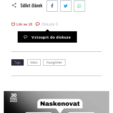
Facebook
Twitter
WhatsApp
Sdílet článek
Diskuze
0
Vstoupit do diskuze
Tags
Volvo
Youngtimer