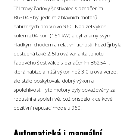
Třílitrový řadový šestiválec s označením
B6304F byl jedním z hlavních motorů
nabízených pro Volvo 960. Nabízel výkon
kolem 204 koní (151 kW) a byl známý svým
hladkým chodem a relativní tichostí. Později byla
dostupná také 2,5litrová varianta tohoto
řadového šestiválce s označením B6254F,
která nabízela nižší výkon než 3,0litrová verze,
ale stále poskytovala dobrý výkon a
spolehlivost. Tyto motory byly považovány za
robustní a spolehlivé, což přispělo k celkově
pozitivní reputaci modelu 960.
Automatická i manuální