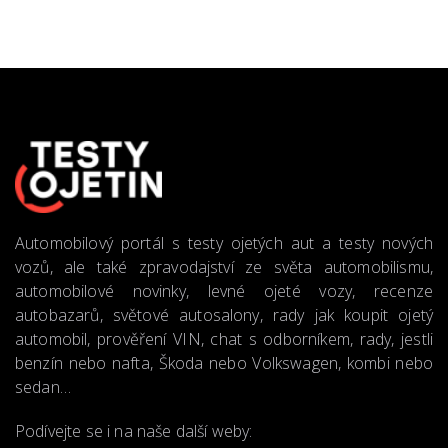
Automobilový portál s testy ojetých aut a testy nových
vozů, ale také zpravodajství ze světa automobilismu,
automobilové novinky, levné ojeté vozy, recenze
autobazarů, světové autosalony, rady jak koupit ojetý
automobil, prověření VIN, chat s odborníkem, rady, jestli
benzín nebo nafta, Škoda nebo Volkswagen, kombi nebo
sedan…
Podívejte se i na naše další weby: