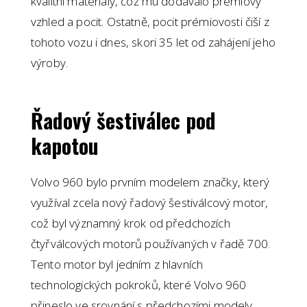
kvalitní materiály, což mu dodávalo prémiový
vzhled a pocit. Ostatně, pocit prémiovosti čiší z
tohoto vozu i dnes, skori 35 let od zahájení jeho
výroby.
Řadový šestiválec pod
kapotou
Volvo 960 bylo prvním modelem značky, který
využíval zcela nový řadový šestiválcový motor,
což byl významný krok od předchozích
čtyřválcových motorů používaných v řadě 700.
Tento motor byl jedním z hlavních
technologických pokroků, které Volvo 960
přineslo ve srovnání s předchozími modely.