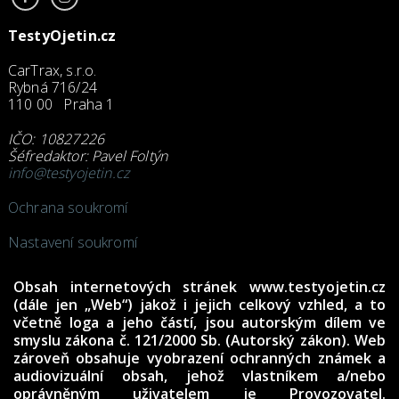
TestyOjetin.cz
CarTrax, s.r.o.
Rybná 716/24
110 00 Praha 1
IČO: 10827226
Šéfredaktor: Pavel Foltýn
info@testyojetin.cz
Ochrana soukromí
Nastavení soukromí
Obsah internetových stránek www.testyojetin.cz
(dále jen „Web“) jakož i jejich celkový vzhled, a to
včetně loga a jeho částí, jsou autorským dílem ve
smyslu zákona č. 121/2000 Sb. (Autorský zákon). Web
zároveň obsahuje vyobrazení ochranných známek a
audiovizuální obsah, jehož vlastníkem a/nebo
oprávněným uživatelem je Provozovatel.