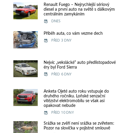
Renault Fuego – Nejrychlejší sériový
diesel a první auto na světě s dálkovým
centrálním zamykáním
DNES
Příběh auta, co vám vezme dech
PŘED 3 DNY
Nejvíc „vekslácké“ auto předlistopadové
éry byl Ford Sierra
PŘED 6 DNY
Anketa Ojeté auto roku vstupuje do
druhého ročníku. Loňské senzační
vítězství elektromobilu se však asi
opakovat nebude
PŘED 10 DNY
Srážka se zvěří není srážka se zvířetem:
Pozor na slovíčka v pojistné smlouvě